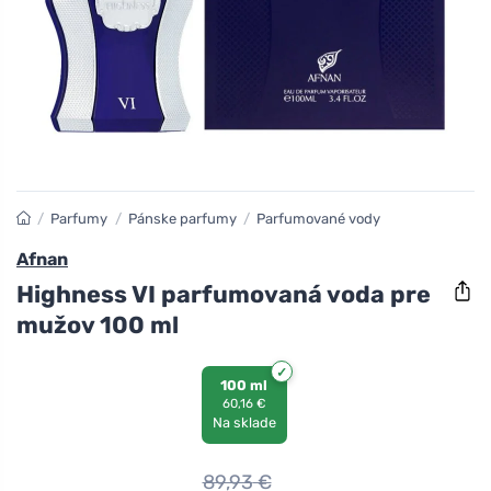
/
Parfumy
/
Pánske parfumy
/
Parfumované vody
Afnan
Highness VI parfumovaná voda pre
mužov 100 ml
100 ml
60,16 €
Na sklade
89,93
€