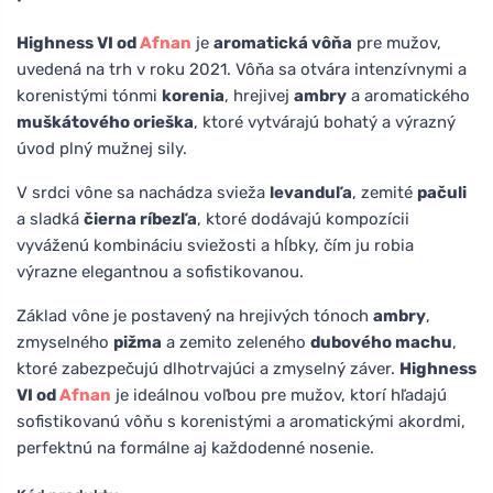
Highness VI od
Afnan
je
aromatická vôňa
pre mužov,
uvedená na trh v roku 2021. Vôňa sa otvára intenzívnymi a
korenistými tónmi
korenia
, hrejivej
ambry
a aromatického
muškátového orieška
, ktoré vytvárajú bohatý a výrazný
úvod plný mužnej sily.
V srdci vône sa nachádza svieža
levanduľa
, zemité
pačuli
a sladká
čierna ríbezľa
, ktoré dodávajú kompozícii
vyváženú kombináciu sviežosti a hĺbky, čím ju robia
výrazne elegantnou a sofistikovanou.
Základ vône je postavený na hrejivých tónoch
ambry
,
zmyselného
pižma
a zemito zeleného
dubového machu
,
ktoré zabezpečujú dlhotrvajúci a zmyselný záver.
Highness
VI od
Afnan
je ideálnou voľbou pre mužov, ktorí hľadajú
sofistikovanú vôňu s korenistými a aromatickými akordmi,
perfektnú na formálne aj každodenné nosenie.