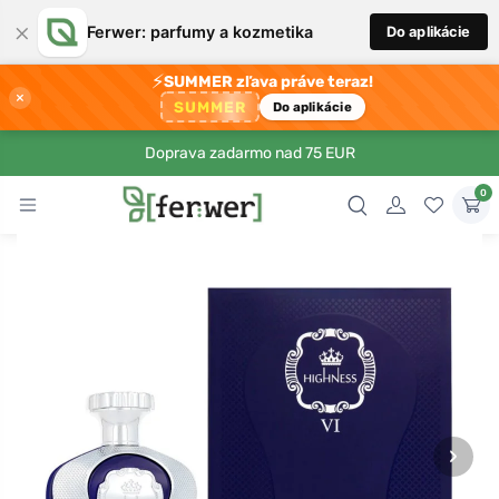
×
Ferwer: parfumy a kozmetika
Do aplikácie
⚡
SUMMER zľava práve teraz!
×
SUMMER
Do aplikácie
Doprava zadarmo nad 75 EUR
0
›