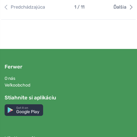
Predchádzajúca
1 / 11
Ďalšia
Ferwer
O nás
Veľkoobchod
Stiahnite si aplikáciu
Get it on
Google Play