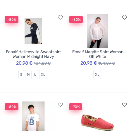
-80%
-80%
Ecoalf Hellensville Sweatshirt
Ecoalf Magrite Shirt Woman
Woman Midnight Navy
Off White
20,98 €
20,98 €
104,89 €
104,89 €
S
M
L
XL
XL
-80%
-70%