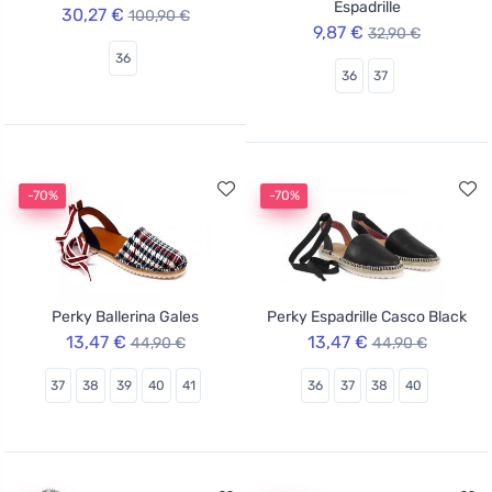
Espadrille
30,27 €
100,90 €
9,87 €
32,90 €
36
36
37
-70%
-70%
Perky Ballerina Gales
Perky Espadrille Casco Black
13,47 €
13,47 €
44,90 €
44,90 €
37
38
39
40
41
36
37
38
40