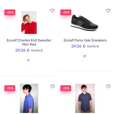
-70%
-70%
Ecoalf Charles Knit Sweater
Ecoalf Pana Yale Sneakers
Man Red
29,06 €
96,90 €
29,06 €
96,90 €
37
M
-70%
-70%