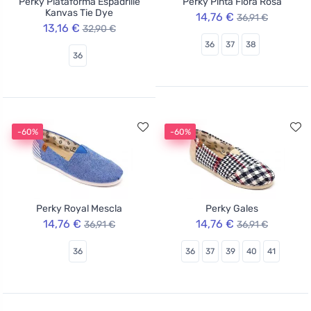
Perky Plataforma Espadrille
Perky Pinta Flora Rosa
Kanvas Tie Dye
14,76 €
36,91 €
13,16 €
32,90 €
36
37
38
36
-60%
-60%
Perky Royal Mescla
Perky Gales
14,76 €
14,76 €
36,91 €
36,91 €
36
36
37
39
40
41