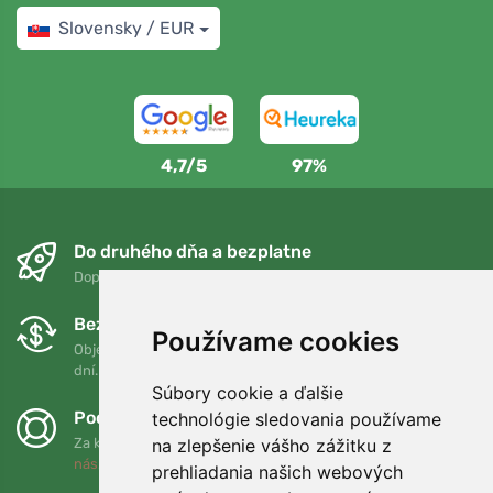
Slovensky / EUR
4,7/5
97%
Do druhého dňa a bezplatne
Doprava zadarmo pri objednávkach nad 75 EUR
Bezplatná výmena a vrátenie tovaru
Používame cookies
Objednávku môžete kedykoľvek vrátiť alebo vymeniť do 90
dní.
Súbory cookie a ďalšie
Podporujeme Trees.org
technológie sledovania používame
na zlepšenie vášho zážitku z
Za každú objednávku zasadíme strom! Prečítajte si viac
O
nás
.
prehliadania našich webových