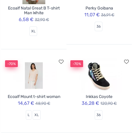
Ecoalf Natal Great B T-shirt
Perky Goibana
Man White
11,07 €
36,91 €
6,58 €
32,90 €
36
XL
-70%
-70%
Ecoalf Mount t-shirt woman
Inkkas Coyote
14,67 €
36,28 €
48,90 €
120,90 €
L
XL
36