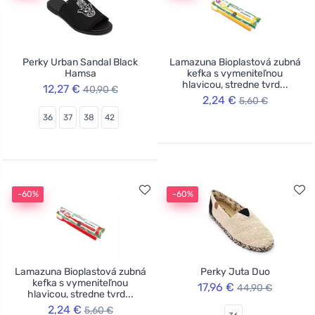
Perky Urban Sandal Black
Lamazuna Bioplastová zubná
Hamsa
kefka s vymeniteľnou
hlavicou, stredne tvrd...
12,27 €
40,90 €
2,24 €
5,60 €
36
37
38
42
-60%
-60%
Lamazuna Bioplastová zubná
Perky Juta Duo
kefka s vymeniteľnou
17,96 €
44,90 €
hlavicou, stredne tvrd...
2,24 €
5,60 €