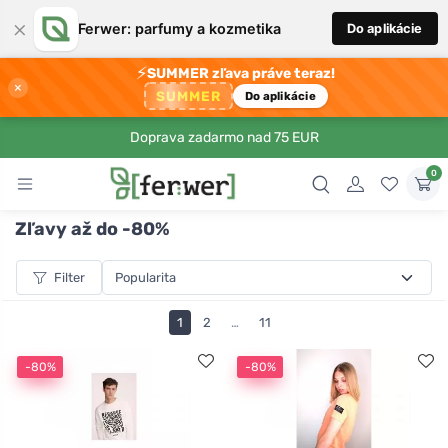
×
Ferwer: parfumy a kozmetika
Do aplikácie
⚡
SUMMER zľava práve teraz!
×
SUMMER
Do aplikácie
Doprava zadarmo nad 75 EUR
0
Zľavy až do -80%
Filter
1
2
…
11
-80%
-80%