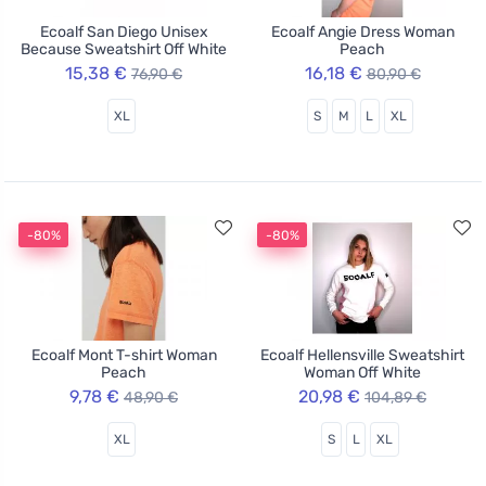
Ecoalf San Diego Unisex
Ecoalf Angie Dress Woman
Because Sweatshirt Off White
Peach
15,38 €
16,18 €
76,90 €
80,90 €
XL
S
M
L
XL
-80%
-80%
Ecoalf Mont T-shirt Woman
Ecoalf Hellensville Sweatshirt
Peach
Woman Off White
9,78 €
20,98 €
48,90 €
104,89 €
XL
S
L
XL