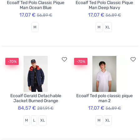
Ecoalf Ted Polo Classic Pique
Ecoalf Ted Polo Classic Pique
Man Ocean Blue
Man Deep Navy
17,07 €
17,07 €
56,89 €
56,89 €
M
M
XL
-70%
-70%
Ecoalf Gerald Detachable
Ecoalf Ted polo classic pique
Jacket Burned Orange
man 2
84,57 €
17,07 €
281,91 €
56,89 €
M
L
XL
M
XL