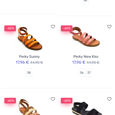
36
-60%
-60%
Perky Sunny
Perky New Kiss
17,96 €
17,96 €
44,90 €
44,90 €
38
36
37
-60%
-60%