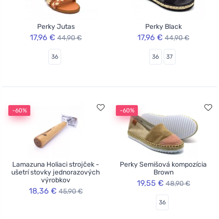
Perky Jutas
Perky Black
17,96 €
17,96 €
44,90 €
44,90 €
36
36
37
-60%
-60%
Lamazuna Holiaci strojček -
Perky Semišová kompozícia
ušetrí stovky jednorazových
Brown
výrobkov
19,55 €
48,90 €
18,36 €
45,90 €
36