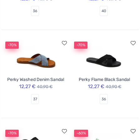
36
40
-70%
-70%
Perky Washed Denim Sandal
Perky Flame Black Sandal
12,27 €
12,27 €
40,90 €
40,90 €
37
36
-70%
-60%