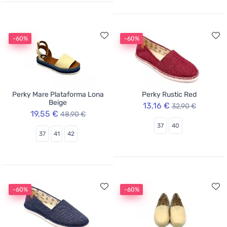
-60%
-60%
Perky Mare Plataforma Lona
Perky Rustic Red
Beige
13,16 €
32,90 €
19,55 €
48,90 €
37
40
37
41
42
-60%
-60%