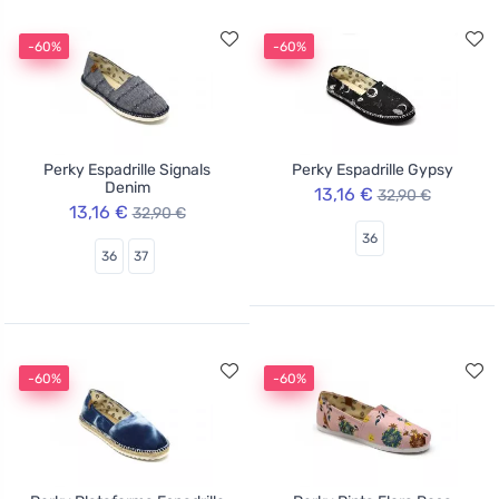
-60%
-60%
Perky Espadrille Signals
Perky Espadrille Gypsy
Denim
13,16 €
32,90 €
13,16 €
32,90 €
36
36
37
-60%
-60%