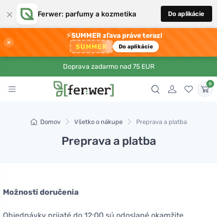
×
Ferwer: parfumy a kozmetika
Do aplikácie
⚡
SUMMER zľava práve teraz!
×
SUMMER
Do aplikácie
Doprava zadarmo nad 75 EUR
0
Domov
Všetko o nákupe
Preprava a platba
Preprava a platba
Možnosti doručenia
Objednávky prijaté do 12:00 sú odoslané okamžite,