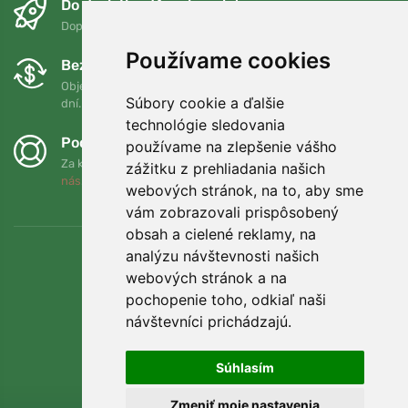
Do druhého dňa a bezplatne
Doprava zadarmo pri objednávkach nad 75 EUR
Používame cookies
Bezplatná výmena a vrátenie tovaru
Objednávku môžete kedykoľvek vrátiť alebo vymeniť do 90
Súbory cookie a ďalšie
dní.
technológie sledovania
Podporujeme Trees.org
používame na zlepšenie vášho
Za každú objednávku zasadíme strom! Prečítajte si viac
O
zážitku z prehliadania našich
nás
.
webových stránok, na to, aby sme
vám zobrazovali prispôsobený
obsah a cielené reklamy, na
analýzu návštevnosti našich
webových stránok a na
pochopenie toho, odkiaľ naši
návštevníci prichádzajú.
Súhlasím
Zmeniť moje nastavenia