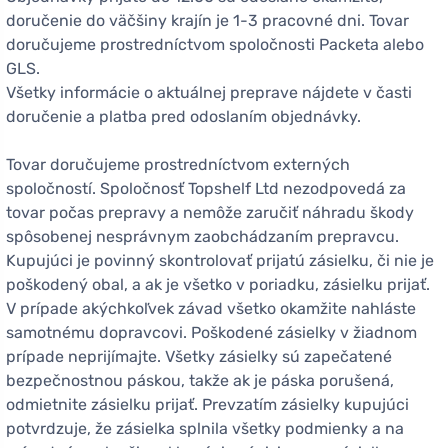
doručenie do väčšiny krajín je 1-3 pracovné dni. Tovar
doručujeme prostredníctvom spoločnosti Packeta alebo
GLS.
Všetky informácie o aktuálnej preprave nájdete v časti
doručenie a platba pred odoslaním objednávky.
Tovar doručujeme prostredníctvom externých
spoločností. Spoločnosť Topshelf Ltd nezodpovedá za
tovar počas prepravy a nemôže zaručiť náhradu škody
spôsobenej nesprávnym zaobchádzaním prepravcu.
Kupujúci je povinný skontrolovať prijatú zásielku, či nie je
poškodený obal, a ak je všetko v poriadku, zásielku prijať.
V prípade akýchkoľvek závad všetko okamžite nahláste
samotnému dopravcovi. Poškodené zásielky v žiadnom
prípade neprijímajte. Všetky zásielky sú zapečatené
bezpečnostnou páskou, takže ak je páska porušená,
odmietnite zásielku prijať. Prevzatím zásielky kupujúci
potvrdzuje, že zásielka splnila všetky podmienky a na