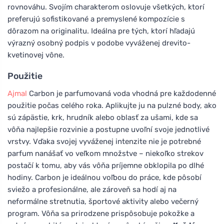
rovnováhu. Svojím charakterom oslovuje všetkých, ktorí
preferujú sofistikované a premyslené kompozície s
dôrazom na originalitu. Ideálna pre tých, ktorí hľadajú
výrazný osobný podpis v podobe vyváženej drevito-
kvetinovej vône.
Použitie
Ajmal
Carbon je parfumovaná voda vhodná pre každodenné
použitie počas celého roka. Aplikujte ju na pulzné body, ako
sú zápästie, krk, hrudník alebo oblasť za ušami, kde sa
vôňa najlepšie rozvinie a postupne uvoľní svoje jednotlivé
vrstvy. Vďaka svojej vyváženej intenzite nie je potrebné
parfum nanášať vo veľkom množstve – niekoľko strekov
postačí k tomu, aby vás vôňa príjemne obklopila po dlhé
hodiny. Carbon je ideálnou voľbou do práce, kde pôsobí
sviežo a profesionálne, ale zároveň sa hodí aj na
neformálne stretnutia, športové aktivity alebo večerný
program. Vôňa sa prirodzene prispôsobuje pokožke a