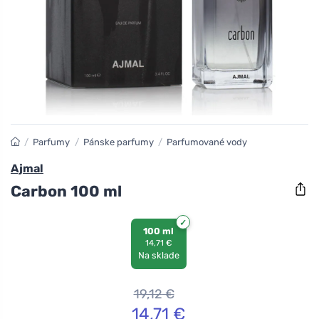
/
Parfumy
/
Pánske parfumy
/
Parfumované vody
Ajmal
Carbon 100 ml
100 ml
14,71 €
Na sklade
19,12
€
14,71
€