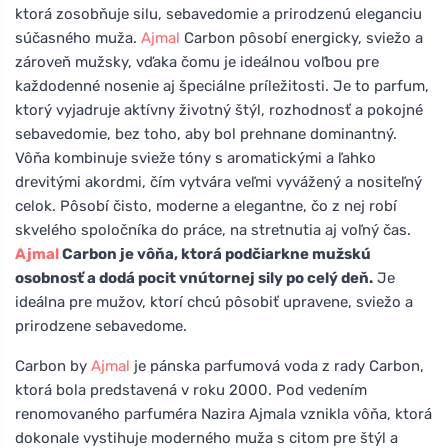
ktorá zosobňuje silu, sebavedomie a prirodzenú eleganciu
súčasného muža.
Ajmal
Carbon pôsobí energicky, sviežo a
zároveň mužsky, vďaka čomu je ideálnou voľbou pre
každodenné nosenie aj špeciálne príležitosti. Je to parfum,
ktorý vyjadruje aktívny životný štýl, rozhodnosť a pokojné
sebavedomie, bez toho, aby bol prehnane dominantný.
Vôňa kombinuje svieže tóny s aromatickými a ľahko
drevitými akordmi, čím vytvára veľmi vyvážený a nositeľný
celok. Pôsobí čisto, moderne a elegantne, čo z nej robí
skvelého spoločníka do práce, na stretnutia aj voľný čas.
Ajmal
Carbon je vôňa, ktorá podčiarkne mužskú
osobnosť a dodá pocit vnútornej sily po celý deň.
Je
ideálna pre mužov, ktorí chcú pôsobiť upravene, sviežo a
prirodzene sebavedome.
Carbon by
Ajmal
je pánska parfumová voda z rady Carbon,
ktorá bola predstavená v roku 2000. Pod vedením
renomovaného parfuméra Nazira Ajmala vznikla vôňa, ktorá
dokonale vystihuje moderného muža s citom pre štýl a