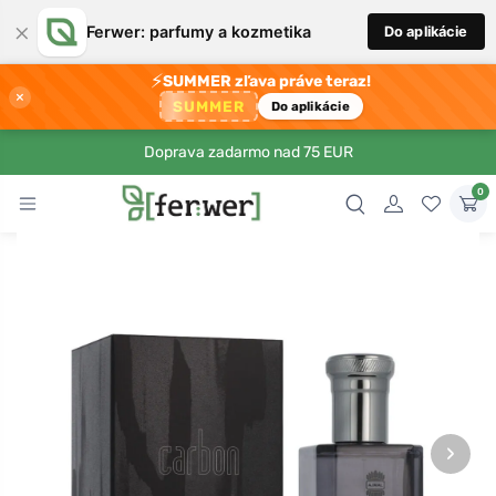
×
Ferwer: parfumy a kozmetika
Do aplikácie
⚡
SUMMER zľava práve teraz!
×
SUMMER
Do aplikácie
Doprava zadarmo nad 75 EUR
0
›