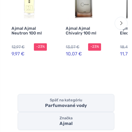
Ajmal Ajmal
Ajmal Ajmal
Ajmal
Neutron 100 ml
Chivalry 100 ml
Elect
12,97 €
13,07 €
18,44
-23%
-23%
9,97 €
10,07 €
11,76
Späť na kategóriu
Parfumované vody
Značka
Ajmal