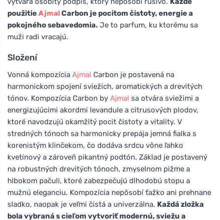
vytvára osobitý podpis, ktorý nepôsobí rušivo.
Každé
použitie
Ajmal
Carbon je pocitom čistoty, energie a
pokojného sebavedomia.
Je to parfum, ku ktorému sa
muži radi vracajú.
Složení
Vonná kompozícia
Ajmal
Carbon je postavená na
harmonickom spojení sviežich, aromatických a drevitých
tónov. Kompozícia Carbon by
Ajmal
sa otvára sviežimi a
energizujúcimi akordmi levandule a citrusových plodov,
ktoré navodzujú okamžitý pocit čistoty a vitality. V
stredných tónoch sa harmonicky prepája jemná fialka s
korenistým klinčekom, čo dodáva srdcu vône ľahko
kvetinový a zároveň pikantný podtón. Základ je postavený
na robustných drevitých tónoch, zmyselnom pižme a
hlbokom pačuli, ktoré zabezpečujú dlhodobú stopu a
mužnú eleganciu. Kompozícia nepôsobí ťažko ani prehnane
sladko, naopak je veľmi čistá a univerzálna.
Každá zložka
bola vybraná s cieľom vytvoriť modernú, sviežu a