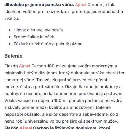
dlhodobo príjemnú pánsku vôňu.
Ajmal
Carbon je tak
ideálnou voľbou pre mužov, ktorí preferujú jednoduchosť a
kvalitu.
Hlava: citrusy; levanduľa
Srdce: fialka; klinček
Základ: drevité tóny; pačuli; pižmo
Balenie
Flakón
Ajmal
Carbon 100 ml zaujme svojím moderným a
minimalistickým dizajnom, ktorý dokonale odráža charakter
samotnej vône. Tmavé, elegantné prevedenie pôsobí
mužne, čisto a profesionálne. Dizajn flakónu je praktický a
odolný, čo oceníte pri každodennom používaní aj cestovaní.
Vďaka väčšiemu objemu 100 ml ponúka parfum dlhú výdrž
a skvelý pomer medzi kvalitou a množstvom. Balenie
nepôsobí okázalo, ale skôr decentne a sebavedome, čo z
neho robí univerzálnu voľbu pre široké spektrum mužov.
Flakón
Ajmal
Carbon je štýlovým doplnkom, ktorý