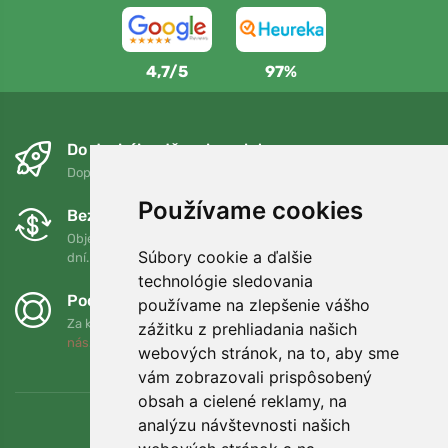
4,7/5
97%
Do druhého dňa a bezplatne
Doprava zadarmo pri objednávkach nad 75 EUR
Používame cookies
Bezplatná výmena a vrátenie tovaru
Objednávku môžete kedykoľvek vrátiť alebo vymeniť do 90
Súbory cookie a ďalšie
dní.
technológie sledovania
Podporujeme Trees.org
používame na zlepšenie vášho
Za každú objednávku zasadíme strom! Prečítajte si viac
O
zážitku z prehliadania našich
nás
.
webových stránok, na to, aby sme
vám zobrazovali prispôsobený
obsah a cielené reklamy, na
analýzu návštevnosti našich