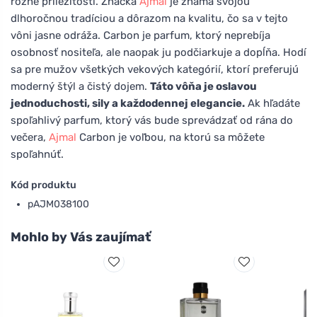
rôzne príležitosti. Značka
Ajmal
je známa svojou
dlhoročnou tradíciou a dôrazom na kvalitu, čo sa v tejto
vôni jasne odráža. Carbon je parfum, ktorý neprebíja
osobnosť nositeľa, ale naopak ju podčiarkuje a dopĺňa. Hodí
sa pre mužov všetkých vekových kategórií, ktorí preferujú
moderný štýl a čistý dojem.
Táto vôňa je oslavou
jednoduchosti, sily a každodennej elegancie.
Ak hľadáte
spoľahlivý parfum, ktorý vás bude sprevádzať od rána do
večera,
Ajmal
Carbon je voľbou, na ktorú sa môžete
spoľahnúť.
Kód produktu
pAJM038100
Mohlo by Vás zaujímať