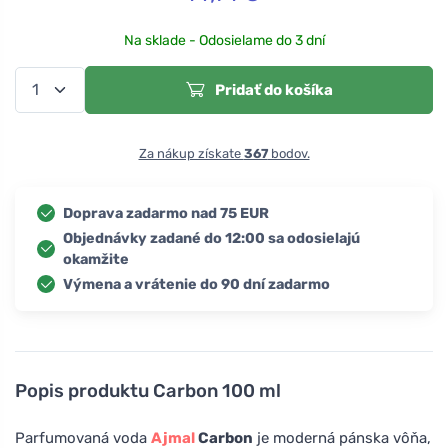
Na sklade - Odosielame do 3 dní
Pridať do košíka
Za nákup získate
367
bodov.
Doprava zadarmo nad 75 EUR
Objednávky zadané do 12:00 sa odosielajú
okamžite
Výmena a vrátenie do 90 dní zadarmo
Popis produktu
Carbon 100 ml
Parfumovaná voda
Ajmal
Carbon
je moderná pánska vôňa,