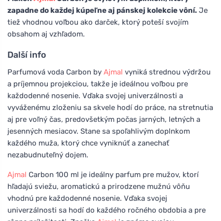
zapadne do každej kúpeľne aj pánskej kolekcie vôní.
Je
tiež vhodnou voľbou ako darček, ktorý poteší svojím
obsahom aj vzhľadom.
Další info
Parfumová voda Carbon by
Ajmal
vyniká strednou výdržou
a príjemnou projekciou, takže je ideálnou voľbou pre
každodenné nosenie. Vďaka svojej univerzálnosti a
vyváženému zloženiu sa skvele hodí do práce, na stretnutia
aj pre voľný čas, predovšetkým počas jarných, letných a
jesenných mesiacov. Stane sa spoľahlivým doplnkom
každého muža, ktorý chce vyniknúť a zanechať
nezabudnuteľný dojem.
Ajmal
Carbon 100 ml je ideálny parfum pre mužov, ktorí
hľadajú sviežu, aromatickú a prirodzene mužnú vôňu
vhodnú pre každodenné nosenie. Vďaka svojej
univerzálnosti sa hodí do každého ročného obdobia a pre