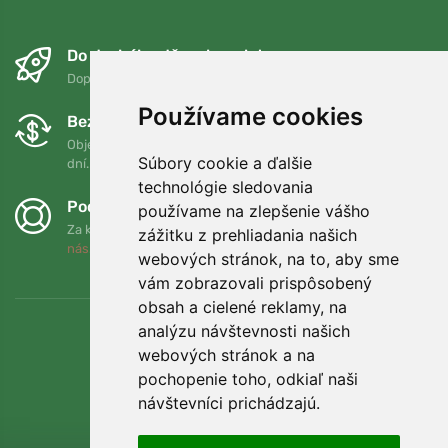
Do druhého dňa a bezplatne
Doprava zadarmo pri objednávkach nad 75 EUR
Používame cookies
Bezplatná výmena a vrátenie tovaru
Objednávku môžete kedykoľvek vrátiť alebo vymeniť do 90
Súbory cookie a ďalšie
dní.
technológie sledovania
Podporujeme Trees.org
používame na zlepšenie vášho
Za každú objednávku zasadíme strom! Prečítajte si viac
O
zážitku z prehliadania našich
nás
.
webových stránok, na to, aby sme
vám zobrazovali prispôsobený
obsah a cielené reklamy, na
analýzu návštevnosti našich
webových stránok a na
pochopenie toho, odkiaľ naši
návštevníci prichádzajú.