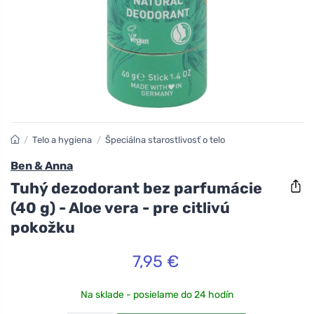
/
Telo a hygiena
/
Špeciálna starostlivosť o telo
Ben & Anna
Tuhý dezodorant bez parfumácie
(40 g) - Aloe vera - pre citlivú
pokožku
7,95 €
Na sklade - posielame do 24 hodín