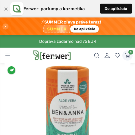
×
Ferwer: parfumy a kozmetika
Do aplikácie
⚡
SUMMER zľava práve teraz!
×
SUMMER
Do aplikácie
Doprava zadarmo nad 75 EUR
0