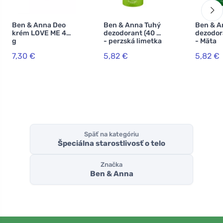
Ben & Anna Deo
Ben & Anna Tuhý
Ben & A
krém LOVE ME 40
dezodorant (40 g)
dezodor
g
- perzská limetka
- Mäta
7,30 €
5,82 €
5,82 €
Späť na kategóriu
Špeciálna starostlivosť o telo
Značka
Ben & Anna