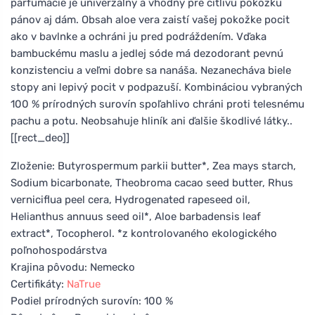
parfumácie je univerzálny a vhodný pre citlivú pokožku
pánov aj dám. Obsah aloe vera zaistí vašej pokožke pocit
ako v bavlnke a ochráni ju pred podráždením. Vďaka
bambuckému maslu a jedlej sóde má dezodorant pevnú
konzistenciu a veľmi dobre sa nanáša. Nezanecháva biele
stopy ani lepivý pocit v podpazuší. Kombináciou vybraných
100 % prírodných surovín spoľahlivo chráni proti telesnému
pachu a potu. Neobsahuje hliník ani ďalšie škodlivé látky..
[[rect_deo]]
Zloženie: Butyrospermum parkii butter*, Zea mays starch,
Sodium bicarbonate, Theobroma cacao seed butter, Rhus
verniciflua peel cera, Hydrogenated rapeseed oil,
Helianthus annuus seed oil*, Aloe barbadensis leaf
extract*, Tocopherol. *z kontrolovaného ekologického
poľnohospodárstva
Krajina pôvodu: Nemecko
Certifikáty:
NaTrue
Podiel prírodných surovín: 100 %