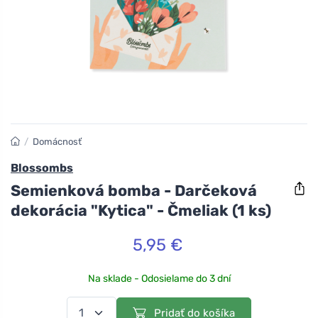
/
Domácnosť
Blossombs
Semienková bomba - Darčeková
dekorácia "Kytica" - Čmeliak (1 ks)
5,95 €
Na sklade - Odosielame do 3 dní
Pridať do košíka