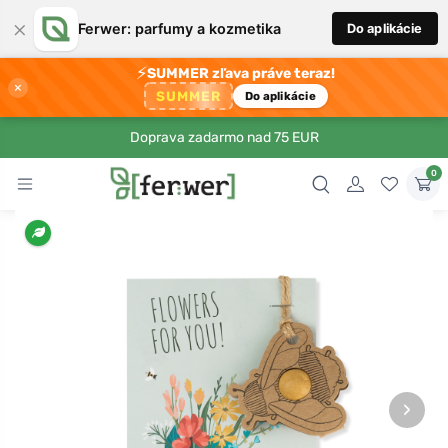
×
Ferwer: parfumy a kozmetika
Do aplikácie
⚡
SUMMER zľava práve teraz!
×
SUMMER
Do aplikácie
Doprava zadarmo nad 75 EUR
0
›