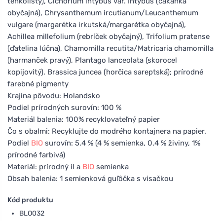
tenkolistý), Cichorium intybus var. Intybus (čakanka
obyčajná), Chrysanthemum ircutianum/Leucanthemum
vulgare (margarétka irkutská/margarétka obyčajná),
Achillea millefolium (rebríček obyčajný), Trifolium pratense
(ďatelina lúčna), Chamomilla recutita/Matricaria chamomilla
(harmanček pravý), Plantago lanceolata (skorocel
kopijovitý), Brassica juncea (horčica sareptská); prírodné
farebné pigmenty
Krajina pôvodu: Holandsko
Podiel prírodných surovín: 100 %
Materiál balenia: 100% recyklovateľný papier
Čo s obalmi: Recyklujte do modrého kontajnera na papier.
Podiel
BIO
surovín: 5,4 % (4 % semienka, 0,4 % živiny, 1%
prírodné farbivá)
Materiál: prírodný íl a
BIO
semienka
Obsah balenia: 1 semienková guľôčka s visačkou
Kód produktu
BLO032