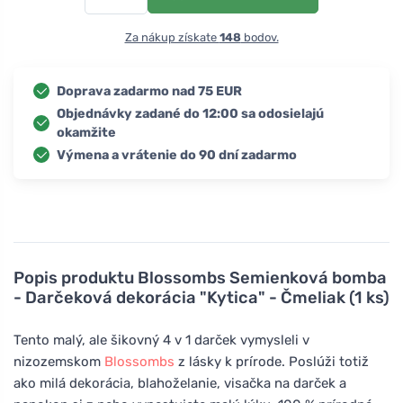
Za nákup získate
148
bodov.
Doprava zadarmo nad 75 EUR
Objednávky zadané do 12:00 sa odosielajú
okamžite
Výmena a vrátenie do 90 dní zadarmo
Popis produktu
Blossombs Semienková bomba
- Darčeková dekorácia "Kytica" - Čmeliak (1 ks)
Tento malý, ale šikovný 4 v 1 darček vymysleli v
nizozemskom
Blossombs
z lásky k prírode. Poslúži totiž
ako milá dekorácia, blahoželanie, visačka na darček a