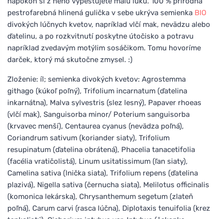
napokon si z neho vypestujete malú lúku. 100 % prírodná
pestrofarebná hlinená gulička v sebe ukrýva semienka
BIO
divokých lúčnych kvetov, napríklad vlčí mak, nevädzu alebo
ďatelinu, a po rozkvitnutí poskytne útočisko a potravu
napríklad zvedavým motýlim sosáčikom. Tomu hovoríme
darček, ktorý má skutočne zmysel. :)
Zloženie: íl; semienka divokých kvetov: Agrostemma
githago (kúkoľ poľný), Trifolium incarnatum (ďatelina
inkarnátna), Malva sylvestris (slez lesný), Papaver rhoeas
(vlčí mak), Sanguisorba minor/ Poterium sanguisorba
(krvavec menší), Centaurea cyanus (nevädza poľná),
Coriandrum sativum (koriander siaty), Trifolium
resupinatum (ďatelina obrátená), Phacelia tanacetifolia
(facélia vratičolistá), Linum usitatissimum (ľan siaty),
Camelina sativa (lnička siata), Trifolium repens (ďatelina
plazivá), Nigella sativa (černucha siata), Melilotus officinalis
(komonica lekárska), Chrysanthemum segetum (zlateň
poľná), Carum carvi (rasca lúčna), Diplotaxis tenuifolia (krez