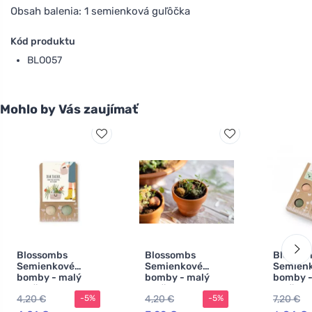
Obsah balenia: 1 semienková guľôčka
Kód produktu
BLO057
Mohlo by Vás zaujímať
Blossombs
Blossombs
Blosso
Semienkové
Semienkové
Semien
bomby - malý
bomby - malý
bomby -
darček pre
darček pre
darčeko
4,20 €
4,20 €
7,20 €
-5%
-5%
učiteľov - kvety
učiteľov - zajačik
(4 ks) - 
(2 ks)
(2 ks)
a prakti