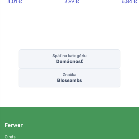
4,01 €
3,99 €
6,84 €
darček 
Späť na kategóriu
Domácnosť
Značka
Blossombs
Ferwer
O nás