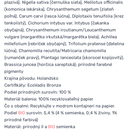
plazivá), Nigella sativa (černuška siata), Melilotus officinalis
(komonica lekárska), Chrysanthemum segetum (zlateň
poľná), Carum carvi (rasca lúčna), Diplotaxis tenuifolia (krez
tenkolistý), Cichorium intybus var. Intybus (čakanka
obyčajná), Chrysanthemum ircutianum/Leucanthemum
vulgare (margarétka irkutská/margarétka biela), Achillea
millefolium (rebríček obyčajný), Trifolium pratense (ďatelina
lúčna), Chamomilla recutita/Matricaria chamomilla
(rumanček pravý), Plantago lanceolata (skorocel kopijovitý),
Brassica juncea (horčica sareptská); prírodné farebné
pigmenty
Krajina pôvodu: Holandsko
Certifikáty: EcoVadis Bronze
Podiel prírodných surovín: 100 %
Materiál balenia: 100% recyklovateľný papier
Čo s obalmi: Recyklujte v modrom kontajneri na papier.
Podiel
BIO
surovín: 5,4 % (4 % semienka, 0,4 % živiny, 1%
prírodné farbivá)
Materiál: prírodný íl a
BIO
semienka