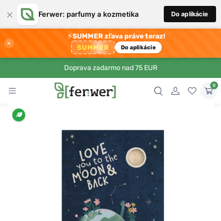
×
Ferwer: parfumy a kozmetika
Do aplikácie
⚡
SUMMER zľava práve teraz!
×
SUMMER
Do aplikácie
Doprava zadarmo nad 75 EUR
0