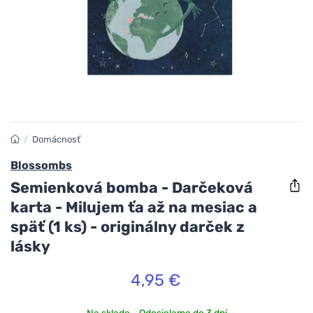
/
Domácnosť
Blossombs
Semienková bomba - Darčeková
karta - Milujem ťa až na mesiac a
späť (1 ks) - originálny darček z
lásky
4,95 €