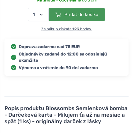
Na sklade - Odosielame do 3 dní
Pridať do košíka
Za nákup získate
123
bodov.
Doprava zadarmo nad 75 EUR
Objednávky zadané do 12:00 sa odosielajú
okamžite
Výmena a vrátenie do 90 dní zadarmo
Popis produktu
Blossombs Semienková bomba
- Darčeková karta - Milujem ťa až na mesiac a
späť (1 ks) - originálny darček z lásky