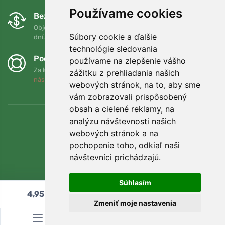
Používame cookies
Bezplatná výmena a vrátenie tovaru
Objednávku môžete kedykoľvek vrátiť alebo vymeniť do 90
Súbory cookie a ďalšie
dní.
technológie sledovania
Podporujeme Trees.org
používame na zlepšenie vášho
Za každú objednávku zasadíme strom! Prečítajte si viac
O
zážitku z prehliadania našich
nás
.
webových stránok, na to, aby sme
vám zobrazovali prispôsobený
obsah a cielené reklamy, na
analýzu návštevnosti našich
webových stránok a na
pochopenie toho, odkiaľ naši
návštevníci prichádzajú.
Súhlasím
4,95
€
Pridať do košíka
Zmeniť moje nastavenia
© Topshelf s.r.o. Všetky práva vyhradené.