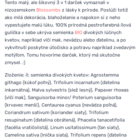
Tento malý, ale šikovný 3 v 1 darček vymaznali v
nizozemskom
Blossombs
z lásky k prírode. Poslúži totiž
ako milá dekorácia, blahoželanie a napokon si z neho
vypestujete malú lúku. 100% prírodná pestrofarebná ílová
gulička v sebe ukrýva semienka
BIO
divokých lúčnych
kvetov, napríklad vlčí mak, nevädzu alebo ďatelinu, a po
vykvitnutí poskytne útočisko a potravu napríklad zvedavým
motýľom. Tomu hovoríme darček, ktorý má skutočne
zmysel. :)
Zloženie: íl; semienka divokých kvetov: Agrostemma
githago (kúkoľ poľný), Trifolium incarnatum (ďatelina
inkarnátna), Malva sylvestris (slež lesný), Papaver rhoeas
(vlčí mak), Sanguisorba minor/ Poterium sanguisorba
(krvavec menší), Centaurea cyanus (nevädza poľná),
Coriandrum sativum (koriander siaty), Trifolium
resupinatum (ďatelina obrátená), Phacelia tanacetifolia
(facélia vratičolistá), Linum usitatissimum (ľan siaty),
Camelina sativa (lnička siata), Trifolium repens (ďatelina