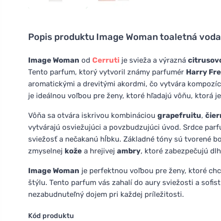
Popis produktu
Image Woman toaletná voda 
Image Woman
od
Cerruti
je svieža a výrazná
citrusov
Tento parfum, ktorý vytvoril známy parfumér
Harry Fr
aromatickými a drevitými akordmi, čo vytvára kompozíciu
je ideálnou voľbou pre ženy, ktoré hľadajú vôňu, ktorá j
Vôňa sa otvára iskrivou kombináciou
grapefruitu
,
čier
vytvárajú osviežujúci a povzbudzujúci úvod. Srdce pa
sviežosť a nečakanú hĺbku. Základné tóny sú tvorené 
zmyselnej
kože
a hrejivej
ambry
, ktoré zabezpečujú dlh
Image Woman
je perfektnou voľbou pre ženy, ktoré c
štýlu. Tento parfum vás zahalí do aury sviežosti a sofi
nezabudnuteľný dojem pri každej príležitosti.
Kód produktu