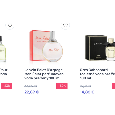
Pour
Lanvin Éclat D'Arpege
Gres Cabochard
voda
Mon Éclat parfumovaná
toaletná voda pre ž
voda pre ženy 100 ml
100 ml
33,59 €
19,31 €
-23%
-32%
22,89 €
14,86 €