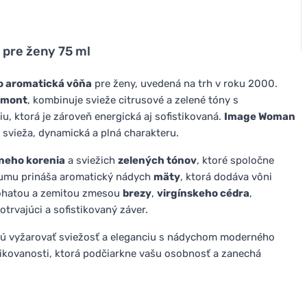
pre ženy 75 ml
o aromatická vôňa
pre ženy, uvedená na trh v roku 2000.
emont
, kombinuje svieže citrusové a zelené tóny s
, ktorá je zároveň energická aj sofistikovaná.
Image Woman
e svieža, dynamická a plná charakteru.
neho korenia
a sviežich
zelených tónov
, ktoré spoločne
rfumu prináša aromatický nádych
mäty
, ktorá dodáva vôni
bohatou a zemitou zmesou
brezy
,
virgínskeho cédra
,
otrvajúci a sofistikovaný záver.
hcú vyžarovať sviežosť a eleganciu s nádychom moderného
stikovanosti, ktorá podčiarkne vašu osobnosť a zanechá