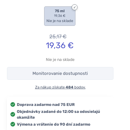
75 ml
19,36 €
Nie je na sklade
25,17
€
19,36
€
Nie je na sklade
Monitorovanie dostupnosti
Za nákup získate
484
bodov.
Doprava zadarmo nad 75 EUR
Objednávky zadané do 12:00 sa odosielajú
okamžite
Výmena a vrátenie do 90 dní zadarmo