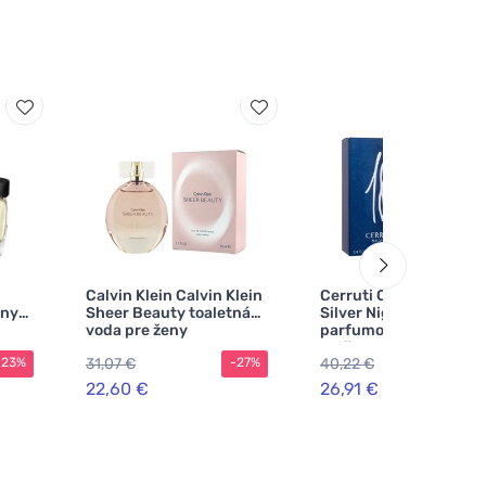
Calvin Klein Calvin Klein
Cerruti Cerruti 1881
eny
Sheer Beauty toaletná
Silver Night
voda pre ženy
parfumovaná voda pr
mužov
31,07 €
40,22 €
-23%
-27%
-3
22,60 €
26,91 €