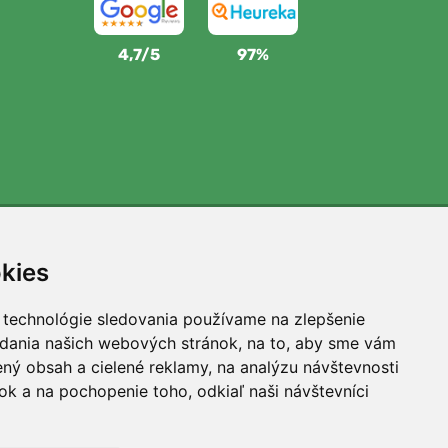
4,7/5
97%
Podporujeme Trees.org
kies
Za každú objednávku zasadíme strom! Prečítajte si viac
O nás
.
 technológie sledovania používame na zlepšenie
adania našich webových stránok, na to, aby sme vám
ný obsah a cielené reklamy, na analýzu návštevnosti
k a na pochopenie toho, odkiaľ naši návštevníci