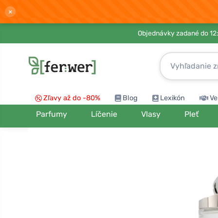
×
Objednávky zadané do 12:
Zľavy až do -80%
Blog
Lexikón
Ve
Parfumy
Líčenie
Vlasy
Pleť