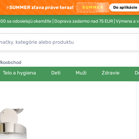
⚡
SUMMER zľava práve teraz!
SUMMER
Do aplikácie
00 sa odosielajú okamžite |
Doprava zadarmo nad 75 EUR
| Výmena a v
ľkoobchod
Telo a hygiena
Deti
Muži
Zdravie
D