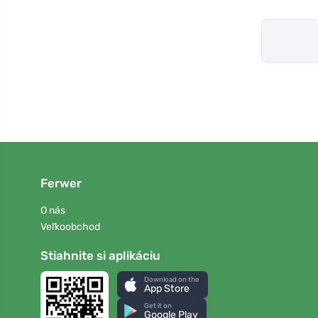
Ferwer
O nás
Veľkoobchod
Stiahnite si aplikáciu
Download on the
App Store
Get it on
Google Play