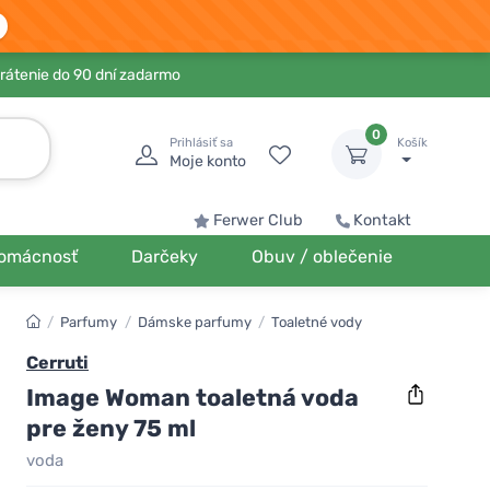
rátenie do 90 dní zadarmo
0
Prihlásiť sa
Košík
Moje konto
Ferwer Club
Kontakt
omácnosť
Darčeky
Obuv / oblečenie
/
Parfumy
/
Dámske parfumy
/
Toaletné vody
Cerruti
Image Woman toaletná voda
pre ženy 75 ml
voda