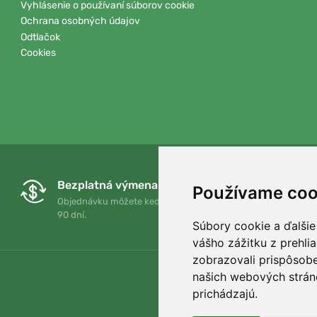
Vyhlásenie o používaní súborov cookie
Ochrana osobných údajov
Odtlačok
Cookies
Bezplatná výmena a vrátenie tovaru
Používame coo
Objednávku môžete kedykoľvek vrátiť alebo vymeniť do
90 dní.
Súbory cookie a ďalšie
vášho zážitku z prehli
zobrazovali prispôsobe
našich webových stráno
prichádzajú.