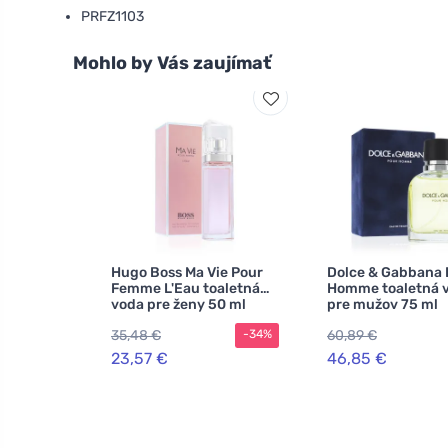
PRFZ1103
Mohlo by Vás zaujímať
Hugo Boss Ma Vie Pour
Dolce & Gabbana 
Femme L'Eau toaletná
Homme toaletná 
voda pre ženy 50 ml
pre mužov 75 ml
35,48 €
60,89 €
-34%
23,57 €
46,85 €