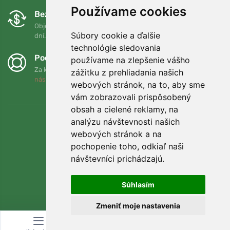
Používame cookies
Bezplatná výmena a vrátenie tovaru
Objednávku môžete kedykoľvek vrátiť alebo vymeniť do 90
Súbory cookie a ďalšie
dní.
technológie sledovania
Podporujeme Trees.org
používame na zlepšenie vášho
Za každú objednávku zasadíme strom! Prečítajte si viac
O
zážitku z prehliadania našich
nás
.
webových stránok, na to, aby sme
vám zobrazovali prispôsobený
obsah a cielené reklamy, na
analýzu návštevnosti našich
webových stránok a na
pochopenie toho, odkiaľ naši
návštevníci prichádzajú.
Súhlasím
Zmeniť moje nastavenia
© Topshelf s.r.o. Všetky práva vyhradené.