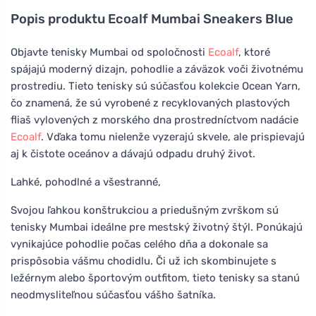
Popis produktu
Ecoalf Mumbai Sneakers Blue
Objavte tenisky Mumbai od spoločnosti
Ecoalf
, ktoré
spájajú moderný dizajn, pohodlie a záväzok voči životnému
prostrediu. Tieto tenisky sú súčasťou kolekcie Ocean Yarn,
čo znamená, že sú vyrobené z recyklovaných plastových
fliaš vylovených z morského dna prostredníctvom nadácie
Ecoalf
. Vďaka tomu nielenže vyzerajú skvele, ale prispievajú
aj k čistote oceánov a dávajú odpadu druhý život.
Lahké, pohodlné a všestranné,
Svojou ľahkou konštrukciou a priedušným zvrškom sú
tenisky Mumbai ideálne pre mestský životný štýl. Ponúkajú
vynikajúce pohodlie počas celého dňa a dokonale sa
prispôsobia vášmu chodidlu. Či už ich skombinujete s
ležérnym alebo športovým outfitom, tieto tenisky sa stanú
neodmysliteľnou súčasťou vášho šatníka.