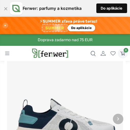
×
Ferwer: parfumy a kozmetika
Do aplikácie
⚡
SUMMER zľava práve teraz!
×
SUMMER
Do aplikácie
Doprava zadarmo nad 75 EUR
0
›