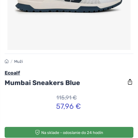
/
Muži
Ecoalf
Mumbai Sneakers Blue
115,91 €
57,96 €
Na sklade - odoslanie do 24 hodín