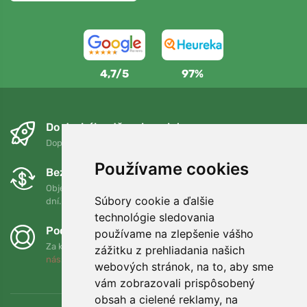
4,7/5
97%
Do druhého dňa a bezplatne
Doprava zadarmo pri objednávkach nad 75 EUR
Používame cookies
Bezplatná výmena a vrátenie tovaru
Objednávku môžete kedykoľvek vrátiť alebo vymeniť do 90
Súbory cookie a ďalšie
dní.
technológie sledovania
Podporujeme Trees.org
používame na zlepšenie vášho
Za každú objednávku zasadíme strom! Prečítajte si viac
O
zážitku z prehliadania našich
nás
.
webových stránok, na to, aby sme
vám zobrazovali prispôsobený
obsah a cielené reklamy, na