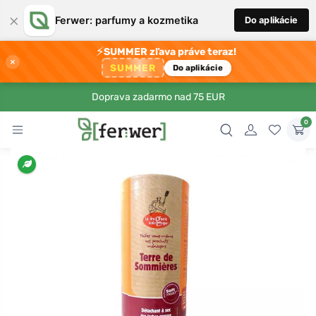
×
Ferwer: parfumy a kozmetika
Do aplikácie
⚡
SUMMER zľava práve teraz!
×
SUMMER
Do aplikácie
Doprava zadarmo nad 75 EUR
0