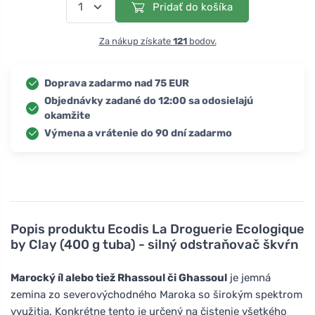
Pridať do košíka
Za nákup získate
121
bodov.
Doprava zadarmo nad 75 EUR
Objednávky zadané do 12:00 sa odosielajú
okamžite
Výmena a vrátenie do 90 dní zadarmo
Popis produktu
Ecodis La Droguerie Ecologique
by Clay (400 g tuba) - silný odstraňovač škvŕn
Marocký íl alebo tiež Rhassoul či Ghassoul
je jemná
zemina zo severovýchodného Maroka so širokým spektrom
využitia. Konkrétne tento je určený na čistenie všetkého