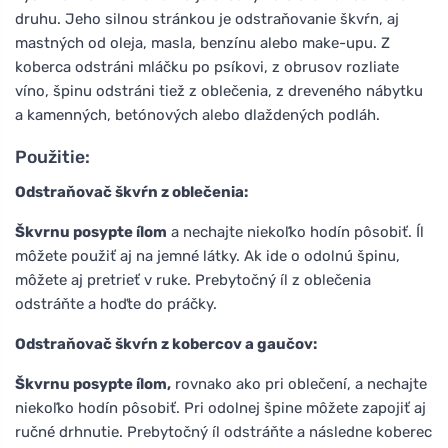
druhu. Jeho silnou stránkou je odstraňovanie škvŕn, aj
mastných od oleja, masla, benzínu alebo make-upu. Z
koberca odstráni mláčku po psíkovi, z obrusov rozliate
víno, špinu odstráni tiež z oblečenia, z dreveného nábytku
a kamenných, betónových alebo dlaždených podláh.
Použitie:
Odstraňovač škvŕn z oblečenia:
Škvrnu posypte ílom
a nechajte niekoľko hodín pôsobiť. Íl
môžete použiť aj na jemné látky. Ak ide o odolnú špinu,
môžete aj pretrieť v ruke. Prebytočný íl z oblečenia
odstráňte a hoďte do práčky.
Odstraňovač škvŕn z kobercov a gaučov:
Škvrnu posypte ílom,
rovnako ako pri oblečení, a nechajte
niekoľko hodín pôsobiť. Pri odolnej špine môžete zapojiť aj
ručné drhnutie. Prebytočný íl odstráňte a následne koberec