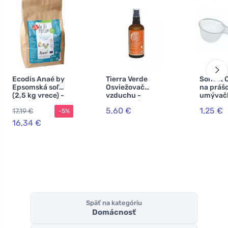
Ecodis Anaé by
Tierra Verde
Sonett 
Epsomská soľ
Osviežovač
na práš
(2,5 kg vrece) -
vzduchu -
umývačk
do kúpeľa, na
organický
5,60 €
1,25 €
17,19 €
-5%
peeling a do
pomaranč (100
záhrady
ml)
16,34 €
Späť na kategóriu
Domácnosť