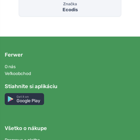
Značka
Ecodis
Ferwer
O nás
Veľkoobchod
Stiahnite si aplikáciu
Get it on
Google Play
Všetko o nákupe