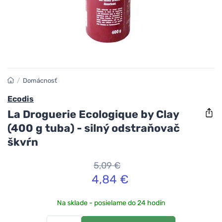
/
Domácnosť
Ecodis
La Droguerie Ecologique by Clay
(400 g tuba) - silný odstraňovač
škvŕn
5,09 €
4,84 €
Na sklade - posielame do 24 hodín