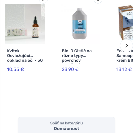
Kvitok
Bio-D Čistič na
Eco Cos
Osviežujúci
rôzne typy
Samoopa
obklad na oči - 50
povrchov
krém BIO
ml
oranžový -
10,55 €
23,90 €
13,12 €
kanister (5 l)
Späť na kategóriu
Domácnosť