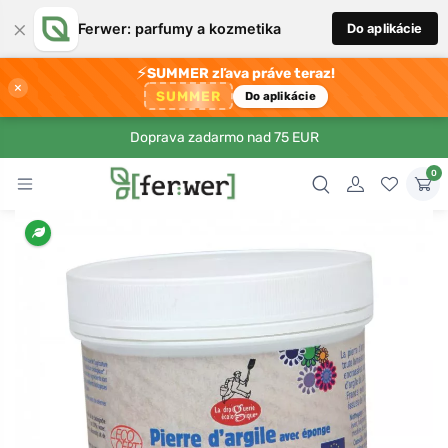
×
Ferwer: parfumy a kozmetika
Do aplikácie
⚡
SUMMER zľava práve teraz!
×
SUMMER
Do aplikácie
Doprava zadarmo nad 75 EUR
0