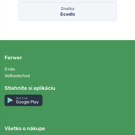
Značka
Ecodis
Ferwer
O nás
Veľkoobchod
Stiahnite si aplikáciu
Get it on
Google Play
Všetko o nákupe