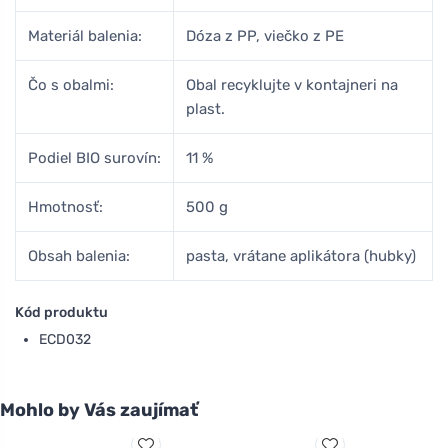
Materiál balenia:
Dóza z PP, viečko z PE
Čo s obalmi:
Obal recyklujte v kontajneri na
plast.
Podiel BIO surovín:
11 %
Hmotnosť:
500 g
Obsah balenia:
pasta, vrátane aplikátora (hubky)
Kód produktu
ECD032
Mohlo by Vás zaujímať