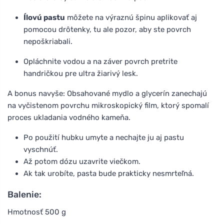
Ílovú pastu
môžete na výraznú špinu aplikovať aj
pomocou drôtenky, tu ale pozor, aby ste povrch
nepoškriabali.
Opláchnite vodou a na záver povrch pretrite
handričkou pre ultra žiarivý lesk.
A bonus navyše: Obsahované mydlo a glycerín zanechajú
na vyčistenom povrchu mikroskopický film, ktorý spomalí
proces ukladania vodného kameňa.
Po použití hubku umyte a nechajte ju aj pastu
vyschnúť.
Až potom dózu uzavrite viečkom.
Ak tak urobíte, pasta bude prakticky nesmrteľná.
Balenie:
Hmotnosť 500 g