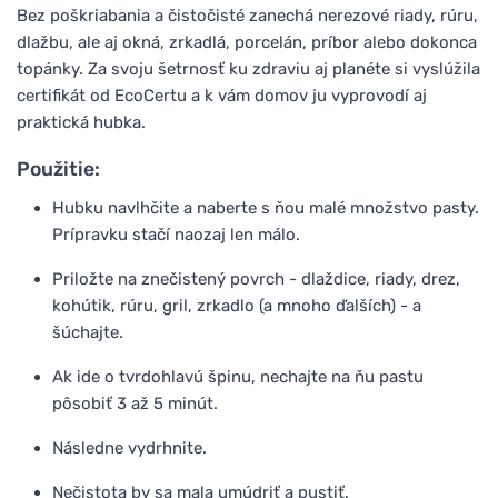
Bez poškriabania a čistočisté zanechá nerezové riady, rúru,
dlažbu, ale aj okná, zrkadlá, porcelán, príbor alebo dokonca
topánky. Za svoju šetrnosť ku zdraviu aj planéte si vyslúžila
certifikát od EcoCertu a k vám domov ju vyprovodí aj
praktická hubka.
Použitie:
Hubku navlhčite a naberte s ňou malé množstvo pasty.
Prípravku stačí naozaj len málo.
Priložte na znečistený povrch - dlaždice, riady, drez,
kohútik, rúru, gril, zrkadlo (a mnoho ďalších) - a
šúchajte.
Ak ide o tvrdohlavú špinu, nechajte na ňu pastu
pôsobiť 3 až 5 minút.
Následne vydrhnite.
Nečistota by sa mala umúdriť a pustiť.