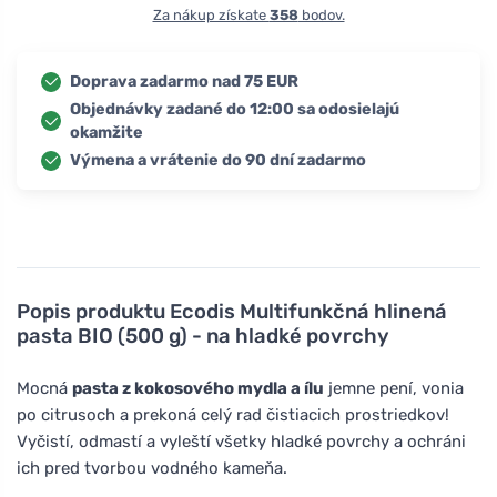
Za nákup získate
358
bodov.
Doprava zadarmo nad 75 EUR
Objednávky zadané do 12:00 sa odosielajú
okamžite
Výmena a vrátenie do 90 dní zadarmo
Popis produktu
Ecodis Multifunkčná hlinená
pasta BIO (500 g) - na hladké povrchy
Mocná
pasta z kokosového mydla a ílu
jemne pení, vonia
po citrusoch a prekoná celý rad čistiacich prostriedkov!
Vyčistí, odmastí a vyleští všetky hladké povrchy a ochráni
ich pred tvorbou vodného kameňa.