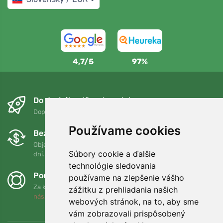
4,7/5
97%
Do druhého dňa a bezplatne
Doprava zadarmo pri objednávkach nad 75 EUR
Používame cookies
Bezplatná výmena a vrátenie tovaru
Objednávku môžete kedykoľvek vrátiť alebo vymeniť do 90
Súbory cookie a ďalšie
dní.
technológie sledovania
Podporujeme Trees.org
používame na zlepšenie vášho
Za každú objednávku zasadíme strom! Prečítajte si viac
O
zážitku z prehliadania našich
nás
.
webových stránok, na to, aby sme
vám zobrazovali prispôsobený