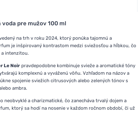
á voda pre mužov 100 ml
vedený na trh v roku 2024, ktorý ponúka tajomnú a
rfum je inšpirovaný kontrastom medzi sviežosťou a hĺbkou, čo
a intenzitou.
r Le Noir
pravdepodobne kombinuje svieže a aromatické tóny
é vytvárajú komplexnú a vyváženú vôňu. Vzhľadom na názov a
kne spojenie sviežich citrusových alebo zelených tónov s
 alebo ambra.
ečo neobvyklé a charizmatické, čo zanecháva trvalý dojem a
rfum, ktorý sa hodí na nosenie v každom ročnom období, či už