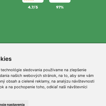
4,7/5
97%
Podporujeme Trees.org
kies
Za každú objednávku zasadíme strom! Prečítajte si viac
O nás
.
 technológie sledovania používame na zlepšenie
adania našich webových stránok, na to, aby sme vám
ný obsah a cielené reklamy, na analýzu návštevnosti
k a na pochopenie toho, odkiaľ naši návštevníci
oje nastavenia