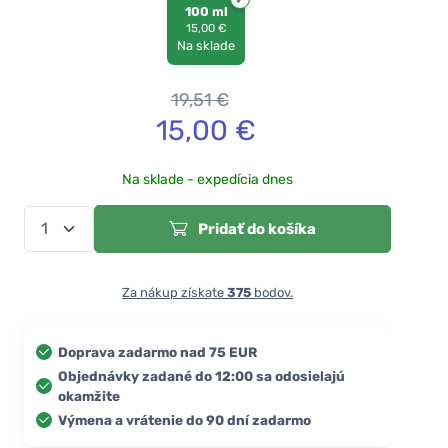
100 ml
15,00 €
Na sklade
19,51
€
15,00
€
Na sklade - expedícia dnes
Pridať do košíka
Za nákup získate
375
bodov.
Doprava zadarmo nad 75 EUR
Objednávky zadané do 12:00 sa odosielajú
okamžite
Výmena a vrátenie do 90 dní zadarmo