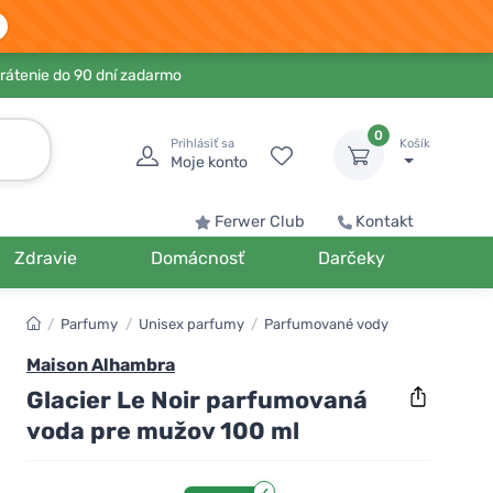
rátenie do 90 dní zadarmo
0
Prihlásiť sa
Košík
Moje konto
Ferwer Club
Kontakt
Zdravie
Domácnosť
Darčeky
/
Parfumy
/
Unisex parfumy
/
Parfumované vody
Maison Alhambra
Glacier Le Noir parfumovaná
voda pre mužov 100 ml