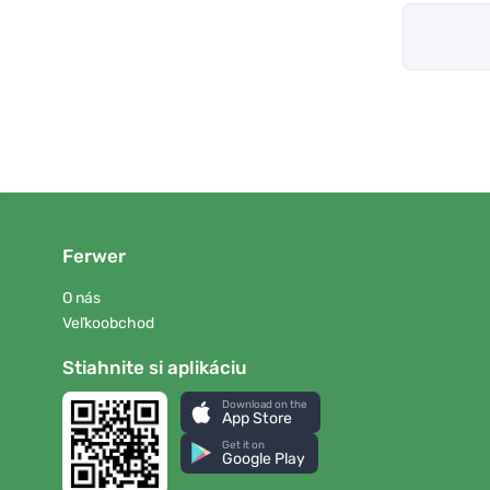
Ferwer
O nás
Veľkoobchod
Stiahnite si aplikáciu
Download on the
App Store
Get it on
Google Play