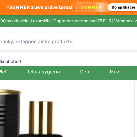
⚡
SUMMER zľava práve teraz!
SUMMER
Do aplikácie
00 sa odosielajú okamžite |
Doprava zadarmo nad 75 EUR
| Výmena a v
ľkoobchod
Pleť
Telo a hygiena
Deti
Muži