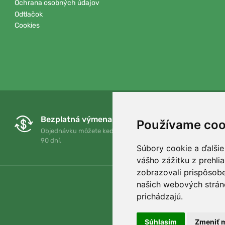
Ochrana osobných údajov
Odtlačok
Cookies
Bezplatná výmena a vrátenie tovaru
Používame coo
Objednávku môžete kedykoľvek vrátiť alebo vymeniť do
90 dní.
Súbory cookie a ďalšie
vášho zážitku z prehli
zobrazovali prispôsobe
našich webových stráno
prichádzajú.
Súhlasím
Zmeniť m