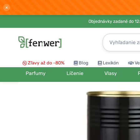
×
Objednávky zadané do 12:
Zľavy až do -80%
Blog
Lexikón
Ve
Parfumy
Líčenie
Vlasy