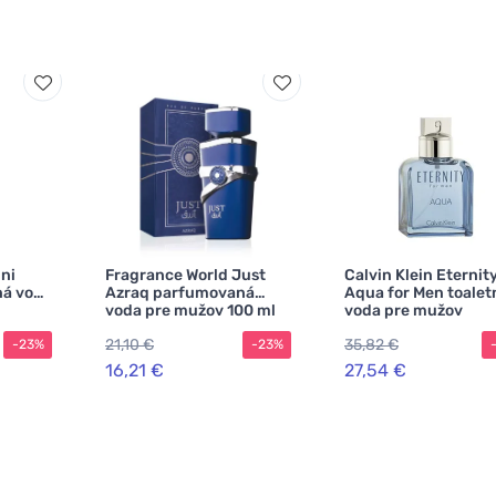
ni
Fragrance World Just
Calvin Klein Eternit
ná voda
Azraq parfumovaná
Aqua for Men toalet
voda pre mužov 100 ml
voda pre mužov
21,10 €
35,82 €
-23%
-23%
16,21 €
27,54 €