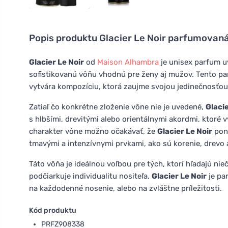
Popis produktu
Glacier Le Noir parfumovan
Glacier Le Noir
od
Maison Alhambra
je unisex parfum u
sofistikovanú vôňu vhodnú pre ženy aj mužov. Tento pa
vytvára kompozíciu, ktorá zaujme svojou jedinečnosťou 
Zatiaľ čo konkrétne zloženie vône nie je uvedené,
Glacie
s hlbšími, drevitými alebo orientálnymi akordmi, ktor
charakter vône možno očakávať, že
Glacier Le Noir
ponú
tmavými a intenzívnymi prvkami, ako sú korenie, drevo
Táto vôňa je ideálnou voľbou pre tých, ktorí hľadajú ni
podčiarkuje individualitu nositeľa.
Glacier Le Noir
je pa
na každodenné nosenie, alebo na zvláštne príležitosti.
Kód produktu
PRFZ908338