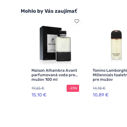
Mohlo by Vás zaujímať
Maison Alhambra Avant
Tonino Lamborghi
parfumovaná voda pre
Millennials toalet
mužov 100 ml
pre mužov
19,65 €
14,18 €
-23%
15,10 €
10,89 €