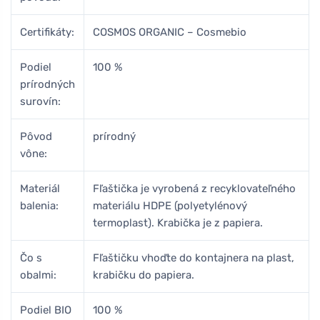
Certifikáty:
COSMOS ORGANIC – Cosmebio
Podiel
100 %
prírodných
surovín:
Pôvod
prírodný
vône:
Materiál
Fľaštička je vyrobená z recyklovateľného
balenia:
materiálu HDPE (polyetylénový
termoplast). Krabička je z papiera.
Čo s
Fľaštičku vhoďte do kontajnera na plast,
obalmi:
krabičku do papiera.
Podiel BIO
100 %