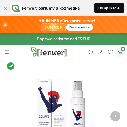
×
Ferwer: parfumy a kozmetika
Do aplikácie
⚡
SUMMER zľava práve teraz!
×
SUMMER
Do aplikácie
Doprava zadarmo nad 75 EUR
0
›