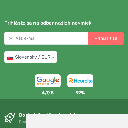
Prihláste sa na odber našich noviniek
Prihlásiť sa
Slovensky / EUR
4,7/5
97%
Do druhého dňa a bezplatne
Doprava zadarmo pri objednávkach nad 75 EUR