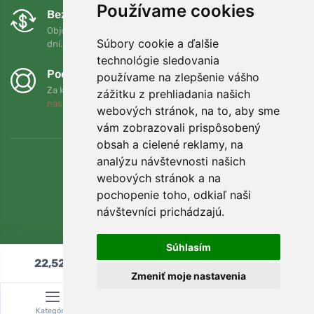
Používame cookies
Bezplatná výmena a vrátenie tovaru
Objednávku môžete kedykoľvek vrátiť alebo vymeniť do 90
Súbory cookie a ďalšie
dní.
technológie sledovania
Podporujeme Trees.org
používame na zlepšenie vášho
Za každú objednávku zasadíme strom! Prečítajte si viac
O
zážitku z prehliadania našich
nás
.
webových stránok, na to, aby sme
vám zobrazovali prispôsobený
obsah a cielené reklamy, na
analýzu návštevnosti našich
webových stránok a na
pochopenie toho, odkiaľ naši
návštevníci prichádzajú.
Súhlasím
22,52
€
Pridať do košíka
Zmeniť moje nastavenia
© Topshelf s.r.o. Všetky práva vyhradené.
Kategória
Vyhľadávanie
Košík