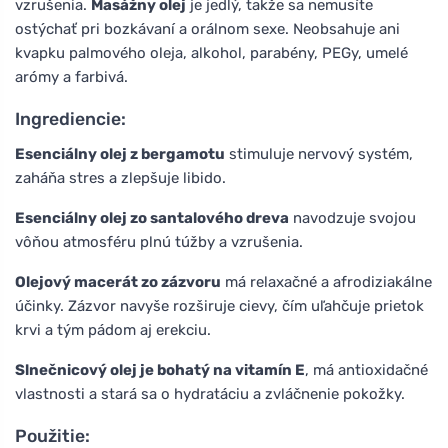
vzrušenia.
Masážny olej
je jedlý, takže sa nemusíte
ostýchať pri bozkávaní a orálnom sexe. Neobsahuje ani
kvapku palmového oleja, alkohol, parabény, PEGy, umelé
arómy a farbivá.
Ingrediencie:
Esenciálny olej z bergamotu
stimuluje nervový systém,
zaháňa stres a zlepšuje libido.
Esenciálny olej zo santalového dreva
navodzuje svojou
vôňou atmosféru plnú túžby a vzrušenia.
Olejový macerát zo zázvoru
má relaxačné a afrodiziakálne
účinky. Zázvor navyše rozširuje cievy, čím uľahčuje prietok
krvi a tým pádom aj erekciu.
Slnečnicový olej je bohatý na vitamín E
, má antioxidačné
vlastnosti a stará sa o hydratáciu a zvláčnenie pokožky.
Použitie: