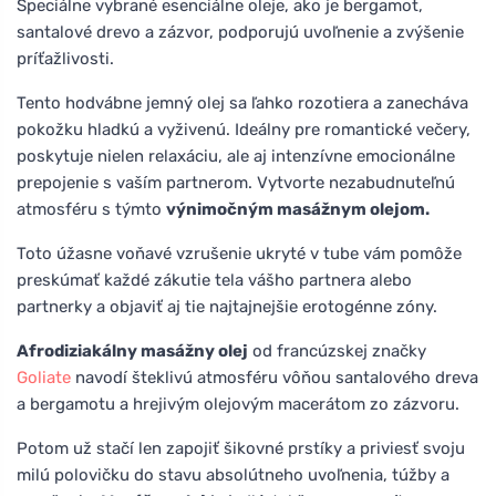
Špeciálne vybrané esenciálne oleje, ako je bergamot,
santalové drevo a zázvor, podporujú uvoľnenie a zvýšenie
príťažlivosti.
Tento hodvábne jemný olej sa ľahko rozotiera a zanecháva
pokožku hladkú a vyživenú. Ideálny pre romantické večery,
poskytuje nielen relaxáciu, ale aj intenzívne emocionálne
prepojenie s vaším partnerom. Vytvorte nezabudnuteľnú
atmosféru s týmto
výnimočným masážnym olejom.
Toto úžasne voňavé vzrušenie ukryté v tube vám pomôže
preskúmať každé zákutie tela vášho partnera alebo
partnerky a objaviť aj tie najtajnejšie erotogénne zóny.
Afrodiziakálny masážny olej
od francúzskej značky
Goliate
navodí šteklivú atmosféru vôňou santalového dreva
a bergamotu a hrejivým olejovým macerátom zo zázvoru.
Potom už stačí len zapojiť šikovné prstíky a priviesť svoju
milú polovičku do stavu absolútneho uvoľnenia, túžby a