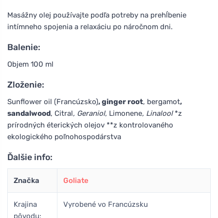
Masážny olej používajte podľa potreby na prehĺbenie
intímneho spojenia a relaxáciu po náročnom dni.
Balenie:
Objem 100 ml
Zloženie:
Sunflower oil (Francúzsko)
, ginger root
, bergamot
,
sandalwood
, Citral
, Geraniol
, Limonene
, Linalool
*z
prírodných éterických olejov **z kontrolovaného
ekologického poľnohospodárstva
Ďalšie info:
Značka
Goliate
Krajina
Vyrobené vo Francúzsku
pôvodu: