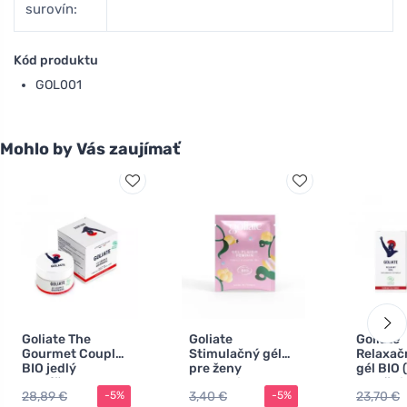
surovín:
Kód produktu
GOL001
Mohlo by Vás zaujímať
Goliate The
Goliate
Goliate
Gourmet Couple
Stimulačný gél
Relaxač
BIO jedlý
pre ženy
gél BIO 
masážny a
Orgasmic BIO 2
uvoľňuje
28,89 €
3,40 €
23,70 €
-5%
-5%
lubrikačný olej
ml - vzorka - pre
stimulu