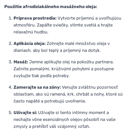
Použitie afrodiziakálneho masážneho oleja:
Príprava prostredia:
Vytvorte príjemnú a uvoľňujúcu
atmosféru. Zapáľte sviečky, stlmte svetlá a hrajte
relaxačnú hudbu.
Aplikácia oleja:
Zohrejte malé množstvo oleja v
dlaniach, aby bol teplý a príjemný na dotyk.
Masáž:
Jemne aplikujte olej na pokožku partnera.
Začnite pomalými, krúživými pohybmi a postupne
zvyšujte tlak podľa potreby.
Zamerajte sa na zóny:
Venujte zvláštnu pozornosť
oblastiam, ako sú ramená, krk, chrbát a nohy, ktoré sú
často napäté a potrebujú uvoľnenie.
Užívajte si:
Užívajte si tento intímny moment a
nechajte vône esenciálnych olejov pôsobiť na vaše
zmysly a prehĺbiť váš vzájomný vzťah.