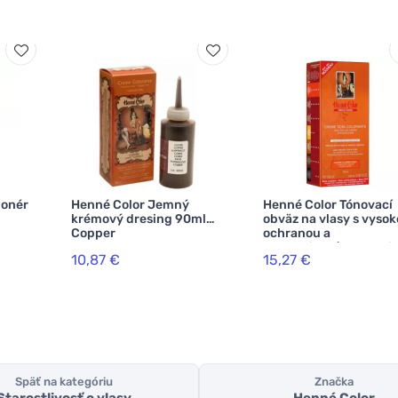
ionér
Henné Color Jemný
Henné Color Tónovací
krémový dresing 90ml
obväz na vlasy s vyso
Copper
ochranou a
starostlivosťou Prem
10,87 €
15,27 €
100ml Copper
Späť na kategóriu
Značka