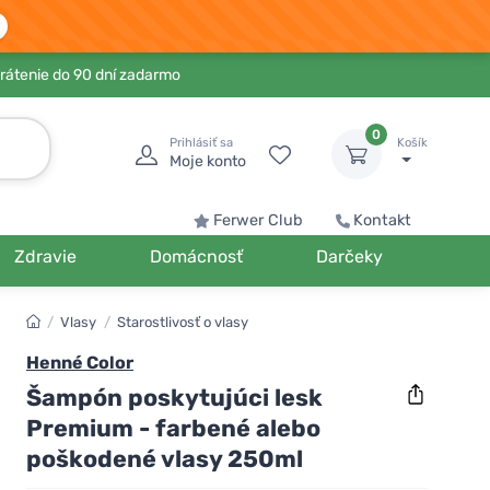
rátenie do 90 dní zadarmo
0
Prihlásiť sa
Košík
Moje konto
Ferwer Club
Kontakt
Zdravie
Domácnosť
Darčeky
/
Vlasy
/
Starostlivosť o vlasy
Henné Color
Šampón poskytujúci lesk
Premium - farbené alebo
poškodené vlasy 250ml