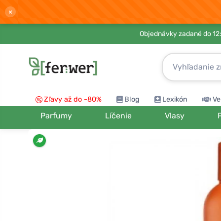
×
Objednávky zadané do 12:
Zľavy až do -80%
Blog
Lexikón
Ve
Parfumy
Líčenie
Vlasy