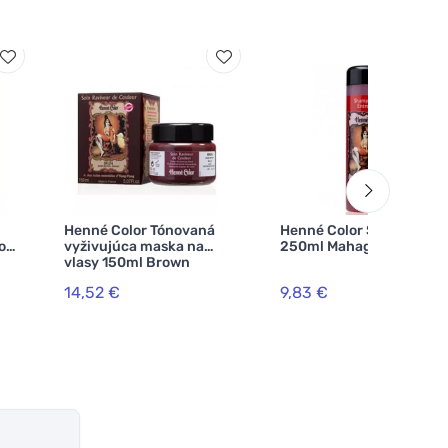
Henné Color Tónovaná
Henné Color Šampón
kou
vyživujúca maska na
250ml Mahagón
vlasy 150ml Brown
ium
14,52 €
9,83 €