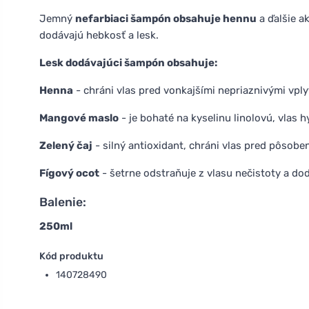
Jemný
nefarbiaci šampón obsahuje hennu
a ďalšie a
dodávajú hebkosť a lesk.
Lesk dodávajúci šampón obsahuje:
Henna
- chráni vlas pred vonkajšími nepriaznivými vply
Mangové maslo
- je bohaté na kyselinu linolovú, vlas h
Zelený čaj
- silný antioxidant, chráni vlas pred pôsobe
Fígový ocot
- šetrne odstraňuje z vlasu nečistoty a do
Balenie:
250ml
Kód produktu
140728490