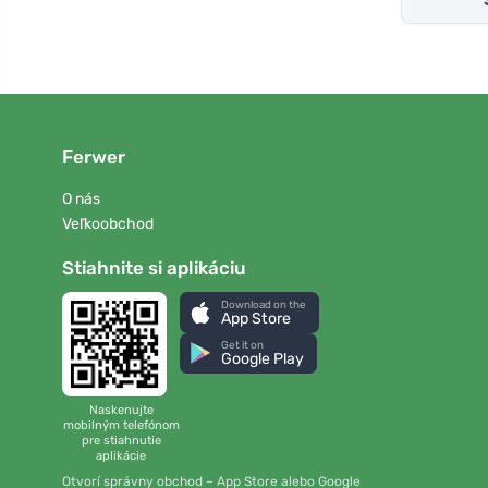
Ferwer
O nás
Veľkoobchod
Stiahnite si aplikáciu
Download on the
App Store
Get it on
Google Play
Naskenujte
mobilným telefónom
pre stiahnutie
aplikácie
Otvorí správny obchod – App Store alebo Google