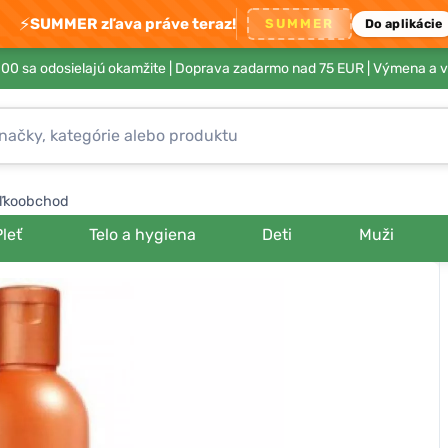
⚡
SUMMER zľava práve teraz!
SUMMER
Do aplikácie
00 sa odosielajú okamžite |
Doprava zadarmo nad 75 EUR
| Výmena a v
ľkoobchod
Pleť
Telo a hygiena
Deti
Muži