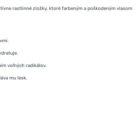
ktívne rastlinné zložky, ktoré farbeným a poškodeným vlasom
vmi.
ydratuje.
ním voľných radikálov.
dáva mu lesk.