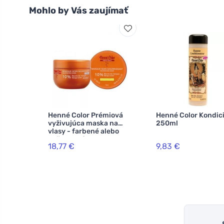
Mohlo by Vás zaujímať
Henné Color Prémiová
Henné Color Kondic
vyživujúca maska na
250ml
vlasy - farbené alebo
poškodené vlasy 200 ml
18,77 €
9,83 €