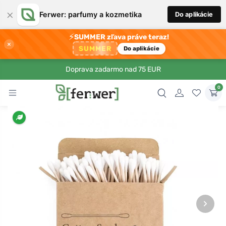
×
Ferwer: parfumy a kozmetika
Do aplikácie
⚡
SUMMER zľava práve teraz!
×
SUMMER
Do aplikácie
Doprava zadarmo nad 75 EUR
0
›