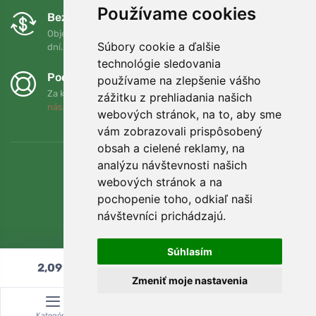
Používame cookies
Bezplatná výmena a vrátenie tovaru
Objednávku môžete kedykoľvek vrátiť alebo vymeniť do 90
Súbory cookie a ďalšie
dní.
technológie sledovania
Podporujeme Trees.org
používame na zlepšenie vášho
Za každú objednávku zasadíme strom! Prečítajte si viac
O
zážitku z prehliadania našich
nás
.
webových stránok, na to, aby sme
vám zobrazovali prispôsobený
obsah a cielené reklamy, na
analýzu návštevnosti našich
webových stránok a na
pochopenie toho, odkiaľ naši
návštevníci prichádzajú.
Súhlasím
2,09
€
Pridať do košíka
Zmeniť moje nastavenia
© Topshelf s.r.o. Všetky práva vyhradené.
Kategória
Vyhľadávanie
Košík