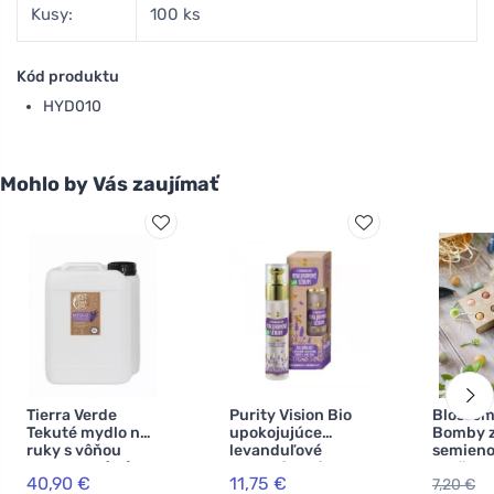
Kusy:
100 ks
Kód produktu
HYD010
Mohlo by Vás zaujímať
Tierra Verde
Purity Vision Bio
Blosso
Tekuté mydlo na
upokojujúce
Bomby 
ruky s vôňou
levanduľové
semieno
levandule (5 l)
hyalurónové
darčeko
40,90 €
11,75 €
7,20 €
sérum 50 ml
súprava