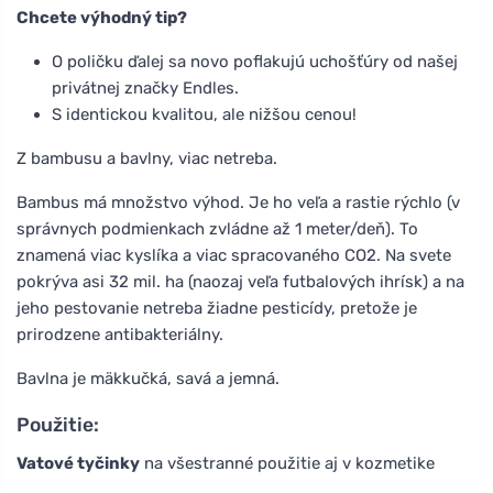
Chcete výhodný tip?
O poličku ďalej sa novo poflakujú uchošťúry od našej
privátnej značky Endles.
S identickou kvalitou, ale nižšou cenou!
Z bambusu a bavlny, viac netreba.
Bambus má množstvo výhod. Je ho veľa a rastie rýchlo (v
správnych podmienkach zvládne až 1 meter/deň). To
znamená viac kyslíka a viac spracovaného CO2. Na svete
pokrýva asi 32 mil. ha (naozaj veľa futbalových ihrísk) a na
jeho pestovanie netreba žiadne pesticídy, pretože je
prirodzene antibakteriálny.
Bavlna je mäkkučká, savá a jemná.
Použitie:
Vatové tyčinky
na všestranné použitie aj v kozmetike