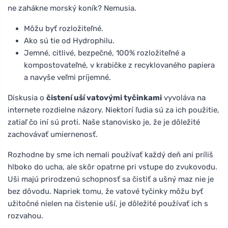
ne zahákne morský koník? Nemusia.
Môžu byť rozložiteľné.
Ako sú tie od Hydrophilu.
Jemné, citlivé, bezpečné, 100% rozložiteľné a
kompostovateľné, v krabičke z recyklovaného papiera
a navyše veľmi príjemné.
Diskusia o
čistení uší vatovými tyčinkami
vyvoláva na
internete rozdielne názory. Niektorí ľudia sú za ich použitie,
zatiaľ čo iní sú proti. Naše stanovisko je, že je dôležité
zachovávať umiernenosť.
Rozhodne by sme ich nemali používať každý deň ani príliš
hlboko do ucha, ale skôr opatrne pri vstupe do zvukovodu.
Uši majú prirodzenú schopnosť sa čistiť a ušný maz nie je
bez dôvodu. Napriek tomu, že vatové tyčinky môžu byť
užitočné nielen na čistenie uší, je dôležité používať ich s
rozvahou.