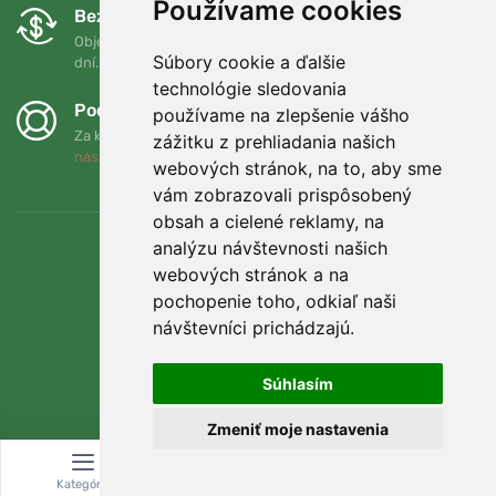
Používame cookies
Bezplatná výmena a vrátenie tovaru
Objednávku môžete kedykoľvek vrátiť alebo vymeniť do 90
Súbory cookie a ďalšie
dní.
technológie sledovania
Podporujeme Trees.org
používame na zlepšenie vášho
Za každú objednávku zasadíme strom! Prečítajte si viac
O
zážitku z prehliadania našich
nás
.
webových stránok, na to, aby sme
vám zobrazovali prispôsobený
obsah a cielené reklamy, na
analýzu návštevnosti našich
webových stránok a na
pochopenie toho, odkiaľ naši
návštevníci prichádzajú.
Súhlasím
Zmeniť moje nastavenia
© Topshelf s.r.o. Všetky práva vyhradené.
Kategória
Vyhľadávanie
Košík