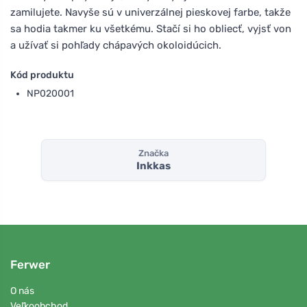
zamilujete. Navyše sú v univerzálnej pieskovej farbe, takže
sa hodia takmer ku všetkému. Stačí si ho obliecť, vyjsť von
a užívať si pohľady chápavých okoloidúcich.
Kód produktu
NP020001
Značka
Inkkas
Ferwer
O nás
Veľkoobchod