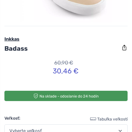
Inkkas
Badass
60,90 €
30,46 €
Na sklade - odoslanie do 24 hodín
Veľkosť:
Tabuľka veľkostí