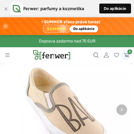
×
Ferwer: parfumy a kozmetika
Do aplikácie
⚡
SUMMER zľava práve teraz!
×
SUMMER
Do aplikácie
Doprava zadarmo nad 75 EUR
0
›