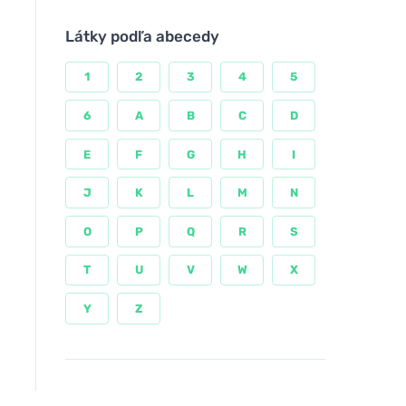
Látky podľa abecedy
1
2
3
4
5
6
A
B
C
D
E
F
G
H
I
J
K
L
M
N
O
P
Q
R
S
T
U
V
W
X
Y
Z