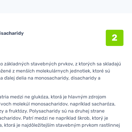
isacharidy
2
o základných stavebných prvkov, z ktorých sa skladajú
ložené z menších molekulárnych jednotiek, ktoré sú
 ďalej delia na monosacharidy, disacharidy a
tria medzi ne glukóza, ktorá je hlavným zdrojom
z dvoch molekúl monosacharidov, napríklad sacharóza,
zy a fruktózy. Polysacharidy sú na druhej strane
charidov. Patrí medzi ne napríklad škrob, ktorý je
a, ktorá je najdôležitejším stavebným prvkom rastlinnej