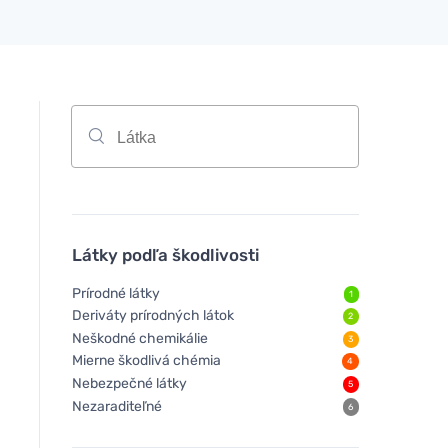
Látky podľa škodlivosti
Prírodné látky
1
Deriváty prírodných látok
2
Neškodné chemikálie
3
Mierne škodlivá chémia
4
Nebezpečné látky
5
Nezaraditeľné
6