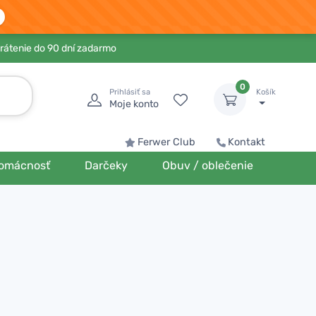
rátenie do 90 dní zadarmo
0
Prihlásiť sa
Košík
Moje konto
Ferwer Club
Kontakt
omácnosť
Darčeky
Obuv / oblečenie