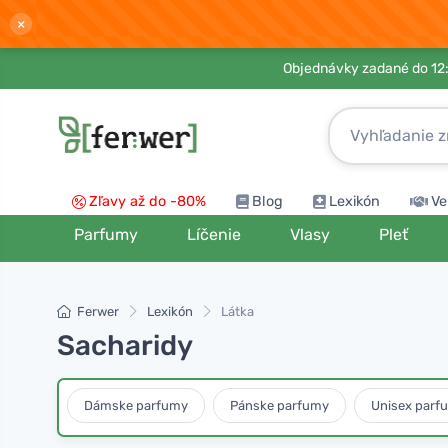
×
Objednávky zadané do 12:
Zľavy až do -80%
Blog
Lexikón
Ve
Parfumy
Líčenie
Vlasy
Pleť
Ferwer
Lexikón
Látka
Sacharidy
Dámske parfumy
Pánske parfumy
Unisex parf