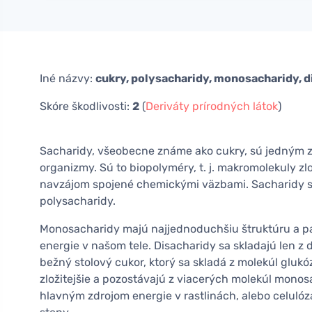
Iné názvy:
cukry, polysacharidy, monosacharidy, d
Skóre škodlivosti:
2
(
Deriváty prírodných látok
)
Sacharidy, všeobecne známe ako cukry, sú jedným z
organizmy. Sú to biopolyméry, t. j. makromolekuly z
navzájom spojené chemickými väzbami. Sacharidy sa
polysacharidy.
Monosacharidy majú najjednoduchšiu štruktúru a pa
energie v našom tele. Disacharidy sa skladajú len 
bežný stolový cukor, ktorý sa skladá z molekúl glukó
zložitejšie a pozostávajú z viacerých molekúl monosa
hlavným zdrojom energie v rastlinách, alebo celulóz