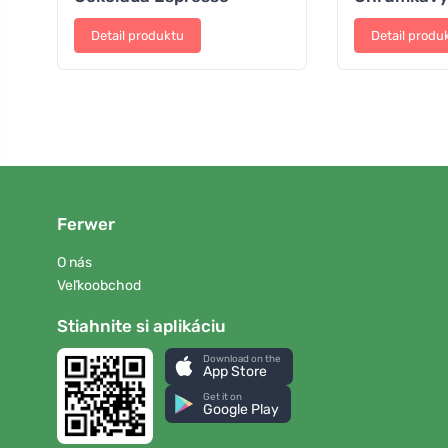
Detail produktu
Detail produ
Ferwer
O nás
Veľkoobchod
Stiahnite si aplikáciu
Download on the
App Store
Get it on
Google Play