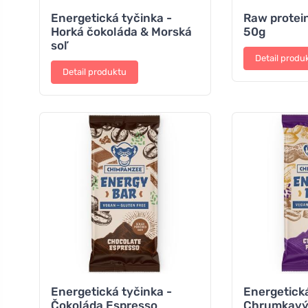
Energetická tyčinka -
Raw protei
Horká čokoláda & Morská
50g
soľ
Detail produ
Detail produktu
Energetická tyčinka -
Energetická
Čokoláda Espresso
Chrumkavý 