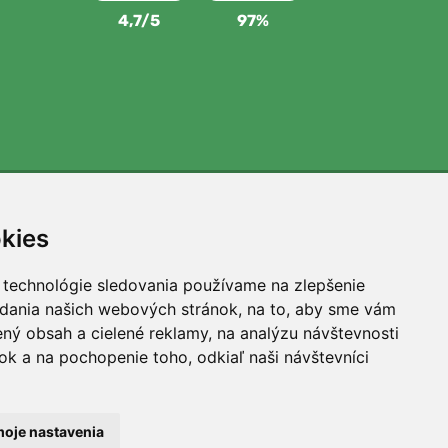
4,7/5
97%
Podporujeme Trees.org
kies
Za každú objednávku zasadíme strom! Prečítajte si viac
O nás
.
 technológie sledovania používame na zlepšenie
adania našich webových stránok, na to, aby sme vám
ný obsah a cielené reklamy, na analýzu návštevnosti
k a na pochopenie toho, odkiaľ naši návštevníci
oje nastavenia