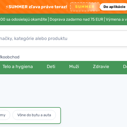
⚡
SUMMER zľava práve teraz!
SUMMER
Do aplikácie
00 sa odosielajú okamžite |
Doprava zadarmo nad 75 EUR
| Výmena a v
ľkoobchod
Telo a hygiena
Deti
Muži
Zdravie
D
umy
Vône do bytu a auta