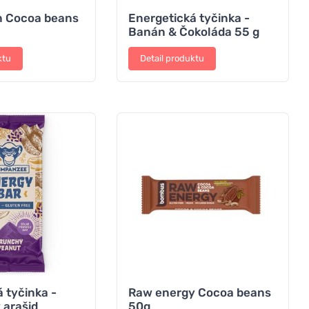
n Cocoa beans
Energetická tyčinka -
Banán & Čokoláda 55 g
ktu
Detail produktu
 tyčinka -
Raw energy Cocoa beans
arašid
50g