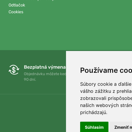
Odtlačok
Cookies
Bezplatná výmena a vrátenie tovaru
Používame coo
Objednávku môžete kedykoľvek vrátiť alebo vymeniť do
90 dní.
Súbory cookie a ďalšie
vášho zážitku z prehli
zobrazovali prispôsobe
našich webových stráno
prichádzajú.
Súhlasím
Zmeniť m