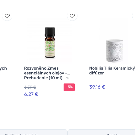
dych
Rozvoněno Zmes
Nobilis Tilia Keramický
esenciálnych olejov -
difúzor
Prebudenie (10 ml) - s
citrónom, pomarančom
39,16 €
6,59 €
-5%
a palmovou ružou
6,27 €