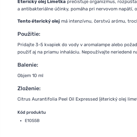
Éterický olej Limetka
prečisťuje organizmus, rozpúšťa 
a antibakteriálne účinky, pomáha pri nervovom napätí, 
Tento éterický olej
má intenzívnu, čerstvú arómu, troch
Použitie:
Pridajte 3-5 kvapiek do vody v aromalampe alebo požad
použiť aj na priamu inhaláciu. Nepoužívajte neriedené n
Balenie:
Objem 10 ml
Zloženie:
Citrus Aurantifolia Peel Oil Expressed (éterický olej li
Kód produktu
E1055B