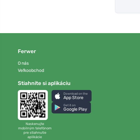
Ferwer
O nás
Veľkoobchod
Stiahnite si aplikáciu
Download on the
App Store
Get it on
Google Play
Naskenujte
mobilným telefónom
pre stiahnutie
aplikácie