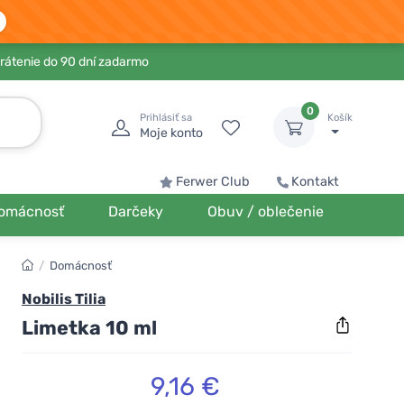
rátenie do 90 dní zadarmo
0
Prihlásiť sa
Košík
Moje konto
Ferwer Club
Kontakt
omácnosť
Darčeky
Obuv / oblečenie
/
Domácnosť
Nobilis Tilia
Limetka 10 ml
9,16 €