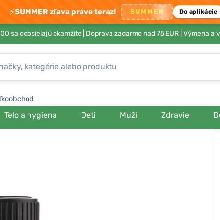
⚡
SUMMER zľava práve teraz!
SUMMER
Do aplikácie
00 sa odosielajú okamžite |
Doprava zadarmo nad 75 EUR
| Výmena a v
ľkoobchod
Telo a hygiena
Deti
Muži
Zdravie
D