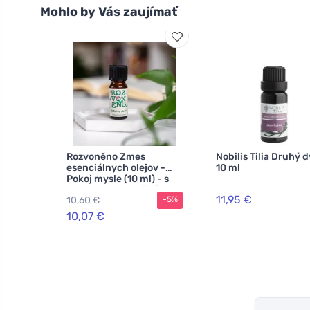
Mohlo by Vás zaujímať
Rozvoněno Zmes
Nobilis Tilia Druhý 
esenciálnych olejov -
10 ml
Pokoj mysle (10 ml) - s
levanduľou a pačuli
11,95 €
10,60 €
-5%
10,07 €