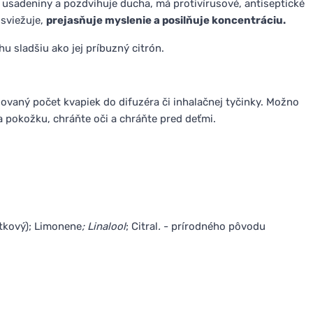
usadeniny a pozdvihuje ducha, má protivírusové, antiseptické
osviežuje,
prejasňuje myslenie a posilňuje koncentráciu.
u sladšiu ako jej príbuzný citrón.
ovaný počet kvapiek do difuzéra či inhalačnej tyčinky. Možno
a pokožku, chráňte oči a chráňte pred deťmi.
metkový); Limonene
; Linalool
; Citral
.
- prírodného pôvodu