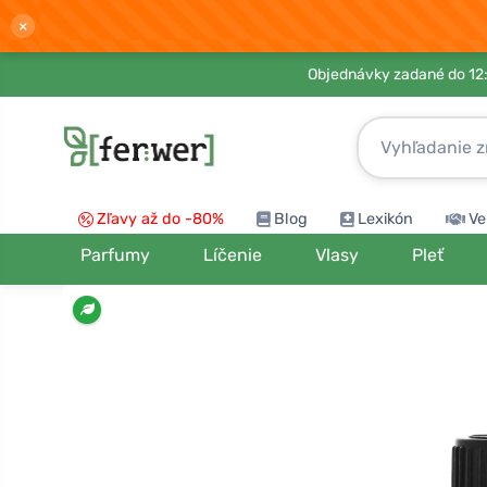
×
Objednávky zadané do 12:
Zľavy až do -80%
Blog
Lexikón
Ve
Parfumy
Líčenie
Vlasy
Pleť