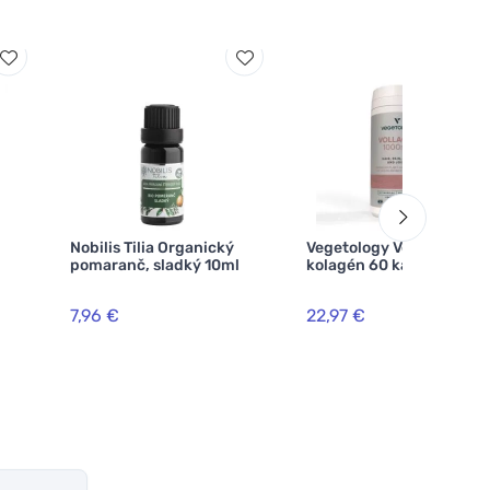
Nobilis Tilia Organický
Vegetology Vegánsky
pomaranč, sladký 10ml
kolagén 60 kapsúl
7,96 €
22,97 €