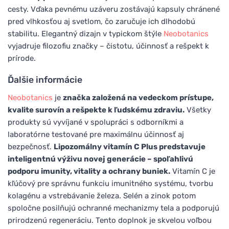
cesty. Vďaka pevnému uzáveru zostávajú kapsuly chránené
pred vlhkosťou aj svetlom, čo zaručuje ich dlhodobú
stabilitu. Elegantný dizajn v typickom štýle
Neobotanics
vyjadruje filozofiu značky – čistotu, účinnosť a rešpekt k
prírode.
Ďalšie informácie
Neobotanics
je
značka založená na vedeckom prístupe,
kvalite surovín a rešpekte k ľudskému zdraviu.
Všetky
produkty sú vyvíjané v spolupráci s odborníkmi a
laboratórne testované pre maximálnu účinnosť aj
bezpečnosť.
Lipozomálny vitamín C Plus predstavuje
inteligentnú výživu novej generácie – spoľahlivú
podporu imunity, vitality a ochrany buniek.
Vitamín C je
kľúčový pre správnu funkciu imunitného systému, tvorbu
kolagénu a vstrebávanie železa. Selén a zinok potom
spoločne posilňujú ochranné mechanizmy tela a podporujú
prirodzenú regeneráciu. Tento doplnok je skvelou voľbou