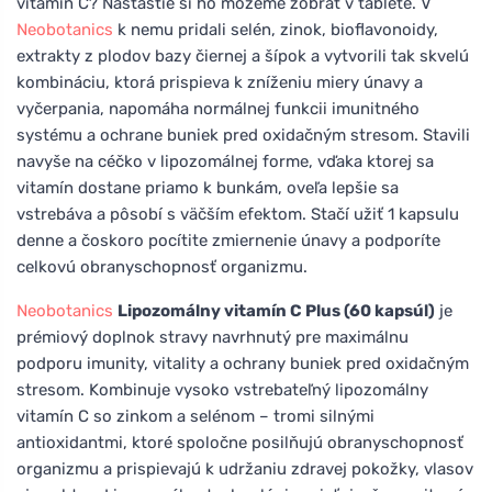
vitamín C? Našťastie si ho môžeme zobrať v tablete. V
Neobotanics
k nemu pridali selén, zinok, bioflavonoidy,
extrakty z plodov bazy čiernej a šípok a vytvorili tak skvelú
kombináciu, ktorá prispieva k zníženiu miery únavy a
vyčerpania, napomáha normálnej funkcii imunitného
systému a ochrane buniek pred oxidačným stresom. Stavili
navyše na céčko v lipozomálnej forme, vďaka ktorej sa
vitamín dostane priamo k bunkám, oveľa lepšie sa
vstrebáva a pôsobí s väčším efektom. Stačí užiť 1 kapsulu
denne a čoskoro pocítite zmiernenie únavy a podporíte
celkovú obranyschopnosť organizmu.
Neobotanics
Lipozomálny vitamín C Plus (60 kapsúl)
je
prémiový doplnok stravy navrhnutý pre maximálnu
podporu imunity, vitality a ochrany buniek pred oxidačným
stresom. Kombinuje vysoko vstrebateľný lipozomálny
vitamín C so zinkom a selénom – tromi silnými
antioxidantmi, ktoré spoločne posilňujú obranyschopnosť
organizmu a prispievajú k udržaniu zdravej pokožky, vlasov