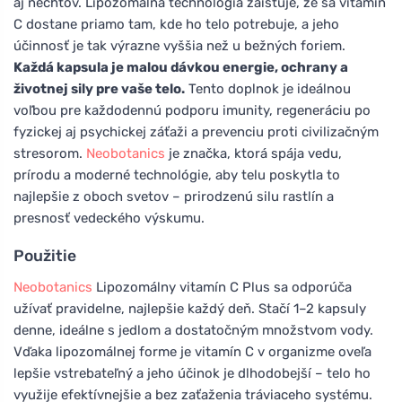
aj nechtov. Lipozomálna technológia zaisťuje, že sa vitamín
C dostane priamo tam, kde ho telo potrebuje, a jeho
účinnosť je tak výrazne vyššia než u bežných foriem.
Každá kapsula je malou dávkou energie, ochrany a
životnej sily pre vaše telo.
Tento doplnok je ideálnou
voľbou pre každodennú podporu imunity, regeneráciu po
fyzickej aj psychickej záťaži a prevenciu proti civilizačným
stresorom.
Neobotanics
je značka, ktorá spája vedu,
prírodu a moderné technológie, aby telu poskytla to
najlepšie z oboch svetov – prirodzenú silu rastlín a
presnosť vedeckého výskumu.
Použitie
Neobotanics
Lipozomálny vitamín C Plus sa odporúča
užívať pravidelne, najlepšie každý deň. Stačí 1–2 kapsuly
denne, ideálne s jedlom a dostatočným množstvom vody.
Vďaka lipozomálnej forme je vitamín C v organizme oveľa
lepšie vstrebateľný a jeho účinok je dlhodobejší – telo ho
využije efektívnejšie a bez zaťaženia tráviaceho systému.