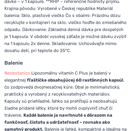
dávke – v 1 kapsule. **RHP – referenčné hodnoty príjmu.
Krajina pôvodu: Vyrobené v Českej republike Materiál
balenia: Sklo, plastové viečko Čo s obalmi: Prázdnu dózu
recyklujte v kontajneri na sklo, viečko hoďte do zmiešaného
odpadu. Dávkovanie: Základná denná dávka pre dospelých
je 1 kapsula. V období vysokej záťaže je možné dávku zvýšiť
na 1 kapsulu 2x denne. Skladovanie: Uchovávajte mimo
dosahu detí, pri teplote do 25°C.
Balenie
Neobotanics
Lipozomálny vitamín C Plus je balený v
elegantnej
fľaštičke obsahujúcej 60 rastlinných kapsúl
,
čo zodpovedá dvojmesačnej kúre. Obal je minimalistický,
praktický a vyrobený z recyklovateľných materiálov.
Kapsuly sú priehľadné, ľahko sa prehĺtajú a neobsahujú
žiadne pridané látky, ktoré by mohli ovplyvniť chuť či
trávenie.
Každé balenie je navrhnuté s dôrazom na
funkčnosť, čistotu a udržateľnosť – rovnako ako
samotný produkt.
Balenie je ľahké, kompaktné a ideálne na