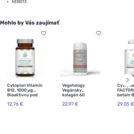
NEB013
Mohlo by Vás zaujímať
Cytoplan Vitamín
Vegetology
Cytopla
B12, 1000 µg
Vegánsky
FACTORS
Bioaktívny pod
kolagén 60
betaín 
jazyk, 60 tabliet
kapsúl
kyselina
12,76 €
22,97 €
29,05 
(L-metyl
vitamín 
zinok, 6