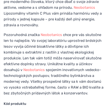
pre moderného človeka, ktorý chce dbať o svoje zdravie
aktívne, vedome a s ohľadom na prírodu.
Neobotanics
Lipozomálny vitamín C Plus vám prináša harmóniu vedy a
prírody v jednej kapsule – pre každý deň plný energie,
zdravia a rovnováhy.
Pozoruhodná značka
Neobotanics
chce pre vás skutočne
len to najlepšie. Vo svojej laboratóriu uprostred brdských
lesov vyvíja účinné bioaktívne látky a dôvtipne ich
kombinuje s extraktmi z rastlín z vlastnej ekologickej
produkcie. Len tak vám totiž môže naservírovať skutočne
efektívne doplnky stravy. Unikátne kvality a účinkov
dosahujú v
Neobotanics
spojením inovatívnych vedecko-
technologických postupov, tradičného bylinkárstva a
modernej vedy. Všetky prospešné látky sa k vám dostanú
vo vysoko vstrebateľnej forme, často v RAW a BIO kvalite a
bez zbytočných prídavných látok a konzervantov.
Kód produktu