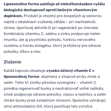
Lipozomálna forma zaisťuje až niekoľkonásobne vyššiu
biologickú dostupnosť oproti bežným vitamínovým
doplnkom.
Produkt je vhodný pre dospelých aj seniorov,
najmä v obdobiach zvýšenej záťaže – pri nachladnutí,
strese, športovej aktivite či pri regenerácii po chorobe.
Kombinácia vitamínu C, selénu a zinku podporuje nielen
imunitu, ale aj psychickú pohodu, funkciu nervového
systému a tvorbu kolagénu, ktorý je kľúčový pre zdravie
pokožky, kĺbov a ciev.
Zloženie
Každá kapsula obsahuje
vysoko účinný vitamín C v
lipozomálnej forme
, doplnený o stopové prvky zinok a
selén. Tieto tri zložky pôsobia synergicky – vitamín C
pomáha regenerovať bunky a neutralizovať voľné radikály,
zinok podporuje zdravie pokožky, vlasov a nechtov, a selén
chráni bunky pred oxidačným stresom. Spoločne vytvárajú
silný antioxidačný štít, ktorý posilňuje telo zvnútra.