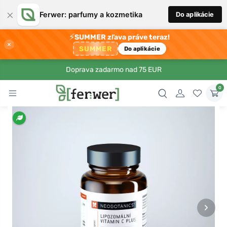
×
Ferwer: parfumy a kozmetika
Do aplikácie
⚡
SUMMER zľava práve teraz!
×
SUMMER
Do aplikácie
Doprava zadarmo nad 75 EUR
0
›