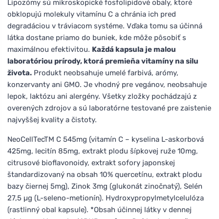
Lipozómy sú mikroskopické fosfolipidové obaly, ktoré
obklopujú molekuly vitamínu C a chránia ich pred
degradáciou v tráviacom systéme. Vďaka tomu sa účinná
látka dostane priamo do buniek, kde môže pôsobiť s
maximálnou efektivitou.
Každá kapsula je malou
laboratóriou prírody, ktorá premieňa vitamíny na silu
života.
Produkt neobsahuje umelé farbivá, arómy,
konzervanty ani GMO. Je vhodný pre vegánov, neobsahuje
lepok, laktózu ani alergény. Všetky zložky pochádzajú z
overených zdrojov a sú laboratórne testované pre zaistenie
najvyššej kvality a čistoty.
NeoCellTecTM C 545mg (vitamín C – kyselina L-askorbová
425mg, lecitín 85mg, extrakt plodu šípkovej ruže 10mg,
citrusové bioflavonoidy, extrakt sofory japonskej
štandardizovaný na obsah 10% quercetínu, extrakt plodu
bazy čiernej 5mg), Zinok 3mg (glukonát zinočnatý), Selén
27,5 µg (L-seleno-metionín). Hydroxypropylmetylcelulóza
(rastlinný obal kapsule). *Obsah účinnej látky v dennej