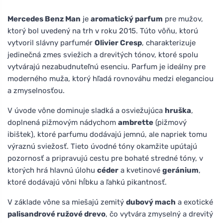
Mercedes Benz Man
je
aromatický parfum
pre mužov,
ktorý bol uvedený na trh v roku 2015. Túto vôňu, ktorú
vytvoril slávny parfumér
Olivier Cresp
, charakterizuje
jedinečná zmes sviežich a drevitých tónov, ktoré spolu
vytvárajú nezabudnuteľnú esenciu. Parfum je ideálny pre
moderného muža, ktorý hľadá rovnováhu medzi eleganciou
a zmyselnosťou.
V úvode vône dominuje sladká a osviežujúca
hruška
,
doplnená pižmovým nádychom
ambrette
(pižmový
ibištek), ktoré parfumu dodávajú jemnú, ale napriek tomu
výraznú sviežosť. Tieto úvodné tóny okamžite upútajú
pozornosť a pripravujú cestu pre bohaté stredné tóny, v
ktorých hrá hlavnú úlohu
céder
a kvetinové
geránium
,
ktoré dodávajú vôni hĺbku a ľahkú pikantnosť.
V základe vône sa miešajú zemitý
dubový mach
a exotické
palisandrové ružové drevo
, čo vytvára zmyselný a drevitý