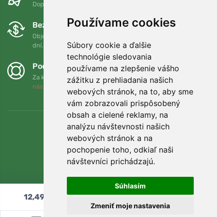
Doprava zadarmo pri objednávkach nad 75 EUR
Používame cookies
Bezplatná výmena a vrátenie tovaru
Objednávku môžete kedykoľvek vrátiť alebo vymeniť do 90
Súbory cookie a ďalšie
dní.
technológie sledovania
Podporujeme Trees.org
používame na zlepšenie vášho
Za každú objednávku zasadíme strom! Prečítajte si viac
O
zážitku z prehliadania našich
nás
.
webových stránok, na to, aby sme
vám zobrazovali prispôsobený
obsah a cielené reklamy, na
analýzu návštevnosti našich
webových stránok a na
pochopenie toho, odkiaľ naši
návštevníci prichádzajú.
Súhlasím
12,49
€
Pridať do košíka
Zmeniť moje nastavenia