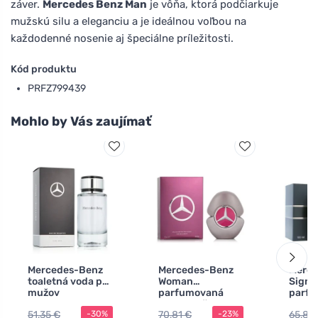
záver.
Mercedes Benz Man
je vôňa, ktorá podčiarkuje
mužskú silu a eleganciu a je ideálnou voľbou na
každodenné nosenie aj špeciálne príležitosti.
Kód produktu
PRFZ799439
Mohlo by Vás zaujímať
Mercedes-Benz
Mercedes-Benz
Merce
toaletná voda pre
Woman
Sign 
mužov
parfumovaná
parf
voda pre ženy
voda 
51,35 €
70,81 €
65,82
-30%
-23%
100 m