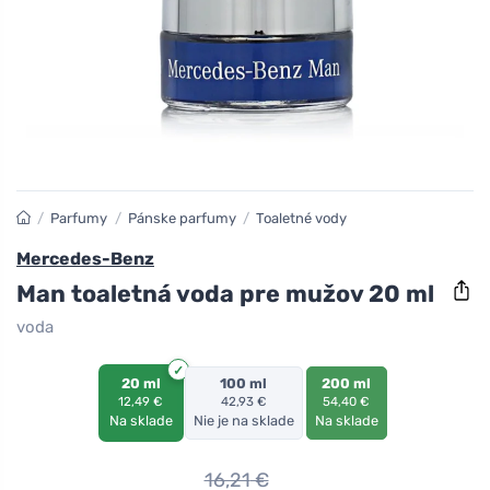
/
Parfumy
/
Pánske parfumy
/
Toaletné vody
Mercedes-Benz
Man toaletná voda pre mužov 20 ml
voda
20 ml
100 ml
200 ml
12,49 €
42,93 €
54,40 €
Na sklade
Nie je na sklade
Na sklade
16,21
€