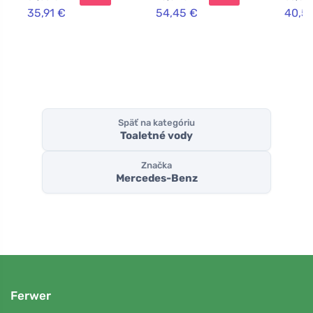
35,91 €
54,45 €
40,51
Späť na kategóriu
Toaletné vody
Značka
Mercedes-Benz
Ferwer