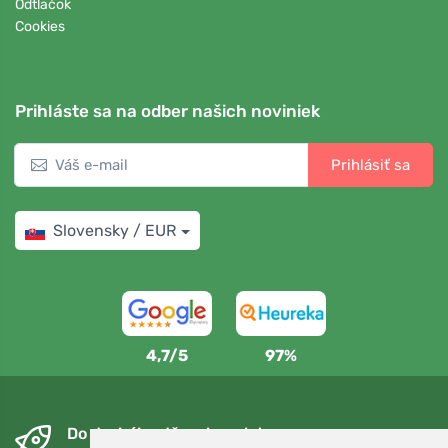
Odtlačok
Cookies
Prihláste sa na odber našich noviniek
Prihlásiť sa
Slovensky / EUR
4,7/5
97%
Do druhého dňa a bezplatne