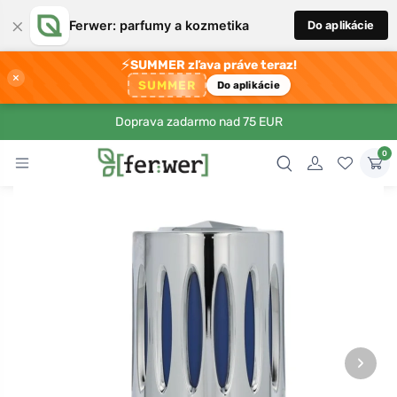
×
Ferwer: parfumy a kozmetika
Do aplikácie
⚡
SUMMER zľava práve teraz!
×
SUMMER
Do aplikácie
Doprava zadarmo nad 75 EUR
0
›