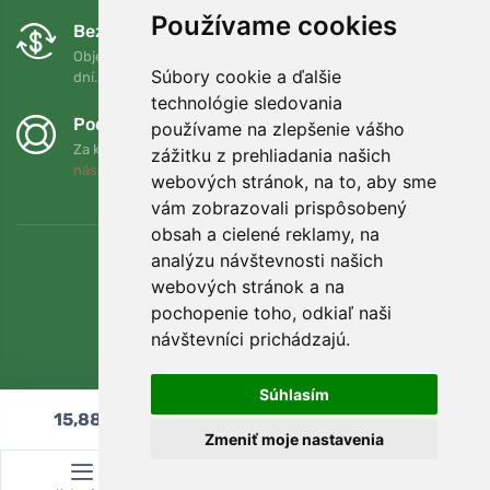
Používame cookies
Bezplatná výmena a vrátenie tovaru
Objednávku môžete kedykoľvek vrátiť alebo vymeniť do 90
Súbory cookie a ďalšie
dní.
technológie sledovania
Podporujeme Trees.org
používame na zlepšenie vášho
Za každú objednávku zasadíme strom! Prečítajte si viac
O
zážitku z prehliadania našich
nás
.
webových stránok, na to, aby sme
vám zobrazovali prispôsobený
obsah a cielené reklamy, na
analýzu návštevnosti našich
webových stránok a na
pochopenie toho, odkiaľ naši
návštevníci prichádzajú.
Súhlasím
15,88
€
Pridať do košíka
Zmeniť moje nastavenia
© Topshelf s.r.o. Všetky práva vyhradené.