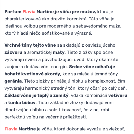
Parfum
Flavia
Martine je vôňa pre mužov,
ktorá je
charakterizovaná ako drevito korenistá. Táto vôňa je
ideálnou voľbou pre moderného a sebavedomého muža,
ktorý hľadá niečo sofistikované a výrazné.
Vrchné tóny tejto vône
sa skladajú z osviežujúceho
zázvoru
a aromatickej
mäty
. Tieto zložky spoločne
vytvárajú svieži a povzbudzujúci úvod, ktorý okamžite
zaujme a dodáva vôni energiu.
Srdce vône odhaľuje
bohaté kvetinové akordy
, kde sa miešajú jemné tóny
geránia
. Tieto zložky prinášajú hĺbku a komplexnosť, čím
vytvárajú harmonický stredný tón, ktorý očarí po celý deň.
Základ vône je teplý a zemitý
, vďaka kombinácii
vetiveru
a
tonka bôbov
. Tieto základné zložky dodávajú vôni
dlhotrvajúcu hĺbku a sofistikovanosť, čo z nej robí
perfektnú voľbu na večerné príležitosti.
Flavia
Martine
je vôňa, ktorá dokonale vyvažuje sviežosť,