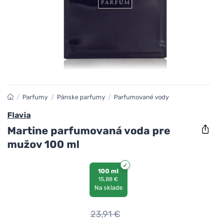
/
Parfumy
/
Pánske parfumy
/
Parfumované vody
Flavia
Martine parfumovaná voda pre
mužov 100 ml
100 ml
15,88 €
Na sklade
23,91
€