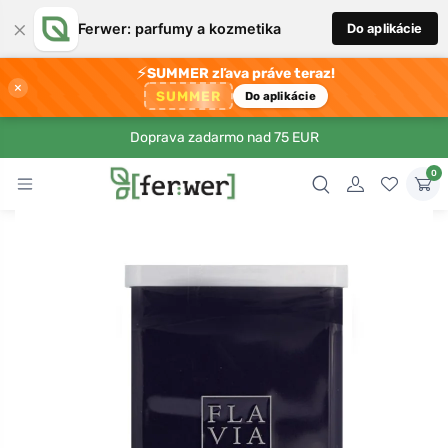
×
Ferwer: parfumy a kozmetika
Do aplikácie
⚡
SUMMER zľava práve teraz!
×
SUMMER
Do aplikácie
Doprava zadarmo nad 75 EUR
0