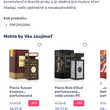
korenistosť a drevité prvky a je ideálna pre mužov, ktorí
hľadajú niečo jedinečné a nezabudnuteľné.
Kód produktu
PRFZ902586
Mohlo by Vás zaujímať
Flavia Tuscan
Flavia Bois d'Oud
Flavi
Essence
parfumovaná
Delig
parfumovaná
voda unisex 90
parf
voda unisex 90
ml
voda 
21,83 €
37,56 €
37,56 
-32%
-33%
ml
ml
14,91 €
25,17 €
24,4