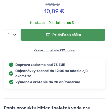
14,18
€
10,89
€
Na sklade - Odosielame do 3 dní
Pridať do košíka
Za nákup získate
272
bodov.
Doprava zadarmo nad 75 EUR
Objednávky zadané do 12:00 sa odosielajú
okamžite
Výmena a vrátenie do 90 dní zadarmo
Popis produktu
Mitico toaletná voda pre