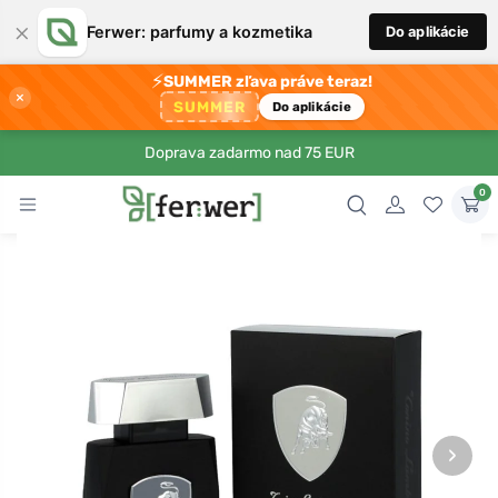
×
Ferwer: parfumy a kozmetika
Do aplikácie
⚡
SUMMER zľava práve teraz!
×
SUMMER
Do aplikácie
Doprava zadarmo nad 75 EUR
0
›