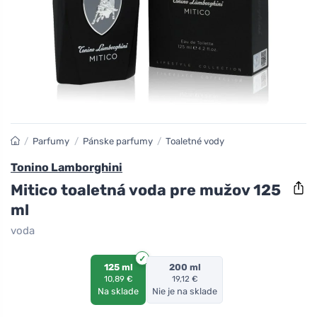
/
Parfumy
/
Pánske parfumy
/
Toaletné vody
Tonino Lamborghini
Mitico toaletná voda pre mužov 125
ml
voda
125 ml
200 ml
10,89 €
19,12 €
Na sklade
Nie je na sklade