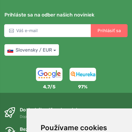
Prihláste sa na odber našich noviniek
Prihlásiť sa
Slovensky / EUR
4,7/5
97%
Do druhého dňa a bezplatne
Doprava zadarmo pri objednávkach nad 75 EUR
Používame cookies
Bezplatná výmena a vrátenie tovaru