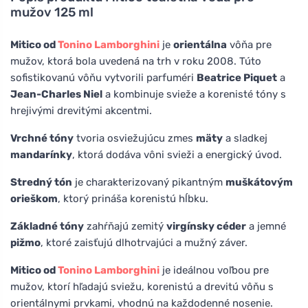
mužov 125 ml
Mitico od
Tonino Lamborghini
je
orientálna
vôňa pre
mužov, ktorá bola uvedená na trh v roku 2008. Túto
sofistikovanú vôňu vytvorili parfuméri
Beatrice Piquet
a
Jean-Charles Niel
a kombinuje svieže a korenisté tóny s
hrejivými drevitými akcentmi.
Vrchné tóny
tvoria osviežujúcu zmes
mäty
a sladkej
mandarínky
, ktorá dodáva vôni svieži a energický úvod.
Stredný tón
je charakterizovaný pikantným
muškátovým
orieškom
, ktorý prináša korenistú hĺbku.
Základné tóny
zahŕňajú zemitý
virgínsky céder
a jemné
pižmo
, ktoré zaisťujú dlhotrvajúci a mužný záver.
Mitico od
Tonino Lamborghini
je ideálnou voľbou pre
mužov, ktorí hľadajú sviežu, korenistú a drevitú vôňu s
orientálnymi prvkami, vhodnú na každodenné nosenie.