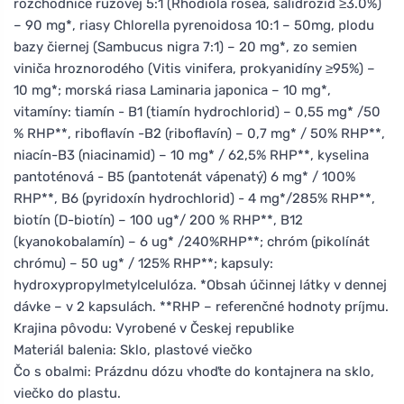
rozchodnice ružovej 5:1 (Rhodiola rosea, salidrozid ≥3.0%)
– 90 mg*, riasy Chlorella pyrenoidosa 10:1 – 50mg, plodu
bazy čiernej (Sambucus nigra 7:1) – 20 mg*, zo semien
viniča hroznorodého (Vitis vinifera, prokyanidíny ≥95%) –
10 mg*; morská riasa Laminaria japonica – 10 mg*,
vitamíny: tiamín - B1 (tiamín hydrochlorid) – 0,55 mg* /50
% RHP**, riboflavín -B2 (riboflavín) – 0,7 mg* / 50% RHP**,
niacín-B3 (niacinamid) – 10 mg* / 62,5% RHP**, kyselina
pantoténová - B5 (pantotenát vápenatý) 6 mg* / 100%
RHP**, B6 (pyridoxín hydrochlorid) - 4 mg*/285% RHP**,
biotín (D-biotín) – 100 ug*/ 200 % RHP**, B12
(kyanokobalamín) – 6 ug* /240%RHP**; chróm (pikolínát
chrómu) – 50 ug* / 125% RHP**; kapsuly:
hydroxypropylmetylcelulóza. *Obsah účinnej látky v dennej
dávke – v 2 kapsulách. **RHP – referenčné hodnoty príjmu.
Krajina pôvodu: Vyrobené v Českej republike
Materiál balenia: Sklo, plastové viečko
Čo s obalmi: Prázdnu dózu vhoďte do kontajnera na sklo,
viečko do plastu.