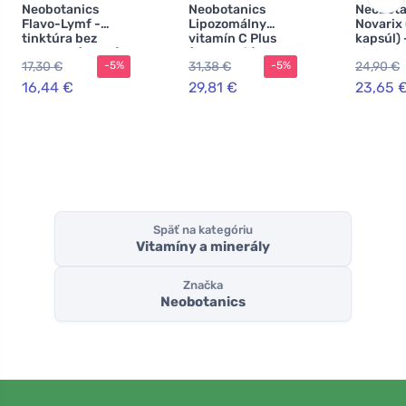
Neobotanics
Neobotanics
Neobota
Flavo-Lymf -
Lipozomálny
Novarix 
tinktúra bez
vitamín C Plus
kapsúl) 
alkoholu (50 ml) -
(60 kapsúl) - so
cievny 
17,30 €
31,38 €
24,90 €
-5%
-5%
lymfatický a
selénom a zinkom
mikroci
cievny systém
16,44 €
29,81 €
23,65 
Späť na kategóriu
Vitamíny a minerály
Značka
Neobotanics