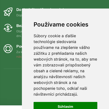
Do druhého dňa a bezplatne
Doprava zadarmo pri objednávkach nad 75 EUR
Používame cookies
Bezplatná výmena a vrátenie tovaru
Objednávku môžete kedykoľvek vrátiť alebo vymeniť do 90
Súbory cookie a ďalšie
dní.
technológie sledovania
Podporujeme Trees.org
používame na zlepšenie vášho
Za každú objednávku zasadíme strom! Prečítajte si viac
O
zážitku z prehliadania našich
nás
.
webových stránok, na to, aby sme
vám zobrazovali prispôsobený
obsah a cielené reklamy, na
analýzu návštevnosti našich
webových stránok a na
pochopenie toho, odkiaľ naši
návštevníci prichádzajú.
Súhlasím