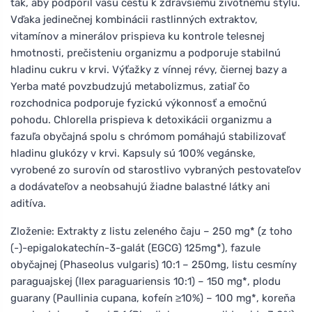
tak, aby podporil vašu cestu k zdravšiemu životnému štýlu.
Vďaka jedinečnej kombinácii rastlinných extraktov,
vitamínov a minerálov prispieva ku kontrole telesnej
hmotnosti, prečisteniu organizmu a podporuje stabilnú
hladinu cukru v krvi. Výťažky z vínnej révy, čiernej bazy a
Yerba maté povzbudzujú metabolizmus, zatiaľ čo
rozchodnica podporuje fyzickú výkonnosť a emočnú
pohodu. Chlorella prispieva k detoxikácii organizmu a
fazuľa obyčajná spolu s chrómom pomáhajú stabilizovať
hladinu glukózy v krvi. Kapsuly sú 100% vegánske,
vyrobené zo surovín od starostlivo vybraných pestovateľov
a dodávateľov a neobsahujú žiadne balastné látky ani
aditíva.
Zloženie: Extrakty z listu zeleného čaju – 250 mg* (z toho
(-)-epigalokatechín-3-galát (EGCG) 125mg*), fazule
obyčajnej (Phaseolus vulgaris) 10:1 – 250mg, listu cesmíny
paraguajskej (Ilex paraguariensis 10:1) – 150 mg*, plodu
guarany (Paullinia cupana, kofeín ≥10%) – 100 mg*, koreňa