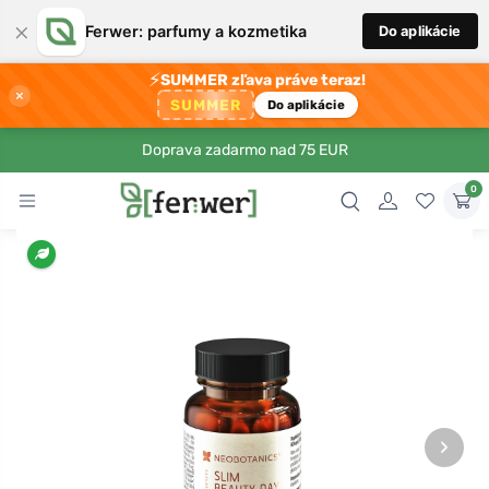
×
Ferwer: parfumy a kozmetika
Do aplikácie
⚡
SUMMER zľava práve teraz!
×
SUMMER
Do aplikácie
Doprava zadarmo nad 75 EUR
0
›