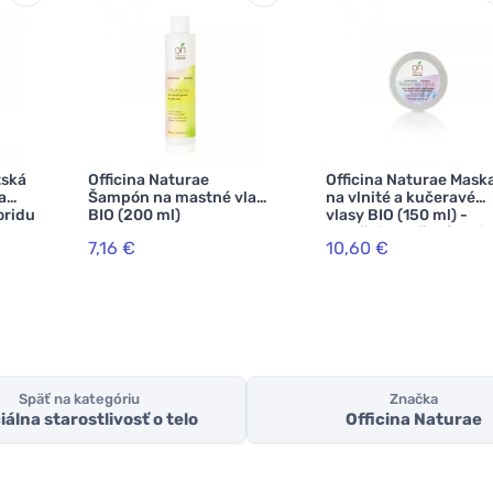
tská
Officina Naturae
Officina Naturae Mask
a
Šampón na mastné vlasy
na vlnité a kučeravé
oridu
BIO (200 ml)
vlasy BIO (150 ml) -
uľahčuje rozčesávanie
7,16 €
10,60 €
Späť na kategóriu
Značka
álna starostlivosť o telo
Officina Naturae