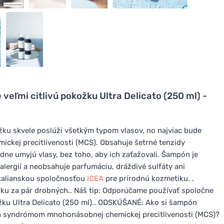
veľmi citlivú pokožku Ultra Delicato (250 ml) -
žku skvele poslúži všetkým typom vlasov, no najviac bude
ej precitlivenosti (MCS). Obsahuje šetrné tenzidy
dne umyjú vlasy, bez toho, aby ich zaťažovali. Šampón je
alergií a neobsahuje parfumáciu, dráždivé sulfáty ani
 talianskou spoločnosťou
ICEA
pre prírodnú kozmetiku. .
rku za pár drobných.. Náš tip: Odporúčame používať spoločne
žku Ultra Delicato (250 ml).. ODSKÚŠANÉ: Ako si šampón
ch syndrómom mnohonásobnej chemickej precitlivenosti (MCS)?