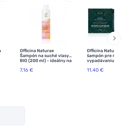
a
Officina Naturae
Officina Naturae Pevný
Šampón na suché vlasy
šampón pre mužov proti
BIO (200 ml) - ideálny na
vypadávaniu vlasov N°01
rozštiepené končeky
(50 g)
7,16 €
11,40 €