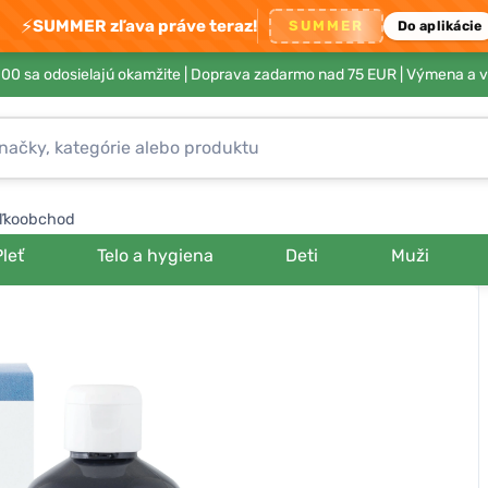
⚡
SUMMER zľava práve teraz!
SUMMER
Do aplikácie
00 sa odosielajú okamžite |
Doprava zadarmo nad 75 EUR
| Výmena a v
ľkoobchod
Pleť
Telo a hygiena
Deti
Muži