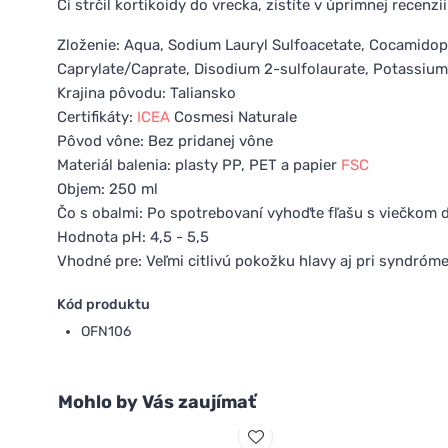
Či strčil kortikoidy do vrecka, zistíte v úprimnej recenz
Zloženie: Aqua, Sodium Lauryl Sulfoacetate, Cocamidopr
Caprylate/Caprate, Disodium 2-sulfolaurate, Potassium 
Krajina pôvodu: Taliansko
Certifikáty:
ICEA
Cosmesi Naturale
Pôvod vône: Bez pridanej vône
Materiál balenia: plasty PP, PET a papier
FSC
Objem: 250 ml
Čo s obalmi: Po spotrebovaní vyhoďte fľašu s viečkom do
Hodnota pH: 4,5 - 5,5
Vhodné pre: Veľmi citlivú pokožku hlavy aj pri syndró
Kód produktu
OFN106
Mohlo by Vás zaujímať