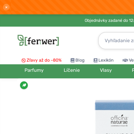
×
Objednávky zadané do 12:
Zľavy až do -80%
Blog
Lexikón
Ve
Parfumy
Líčenie
Vlasy