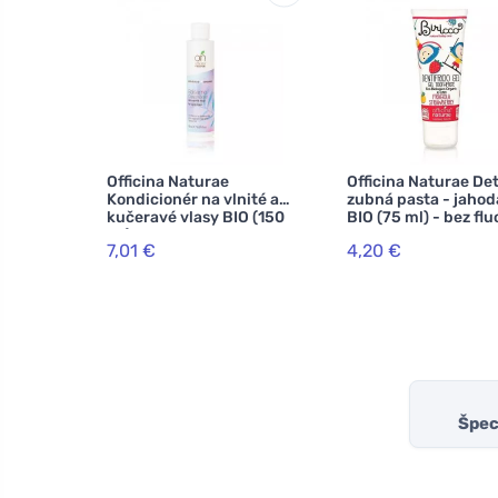
Officina Naturae
Officina Naturae De
Kondicionér na vlnité a
zubná pasta - jahod
kučeravé vlasy BIO (150
BIO (75 ml) - bez flu
ml)
7,01 €
4,20 €
Špeci