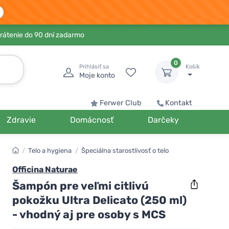
rátenie do 90 dní zadarmo
0
Prihlásiť sa
Košík
Moje konto
Ferwer Club
Kontakt
Zdravie
Domácnosť
Darčeky
/
Telo a hygiena
/
Špeciálna starostlivosť o telo
Officina Naturae
Šampón pre veľmi citlivú
pokožku Ultra Delicato (250 ml)
- vhodný aj pre osoby s MCS