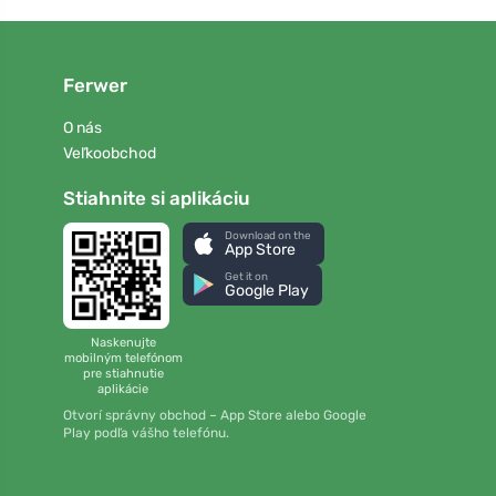
Ferwer
O nás
Veľkoobchod
Stiahnite si aplikáciu
Download on the
App Store
Get it on
Google Play
Naskenujte
mobilným telefónom
pre stiahnutie
aplikácie
Otvorí správny obchod – App Store alebo Google
Play podľa vášho telefónu.