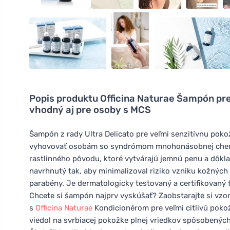
Popis produktu
Officina Naturae Šampón pre 
vhodný aj pre osoby s MCS
Šampón z rady Ultra Delicato pre veľmi senzitívnu poko
vyhovovať osobám so syndrómom mnohonásobnej chemick
rastlinného pôvodu, ktoré vytvárajú jemnú penu a dôkla
navrhnutý tak, aby minimalizoval riziko vzniku kožných 
parabény. Je dermatologicky testovaný a certifikovaný
Chcete si šampón najprv vyskúšať? Zaobstarajte si vzo
s
Officina Naturae
Kondicionérom pre veľmi citlivú poko
viedol na svrbiacej pokožke plnej vriedkov spôsobený