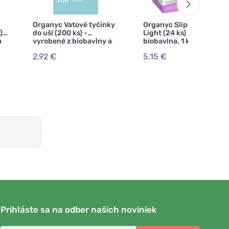
Organyc Vatové tyčinky
Organyc Slipové vložky
) -
do uší (200 ks) -
Light (24 ks) - 100%
a
vyrobené z biobavlny a
biobavlna, 1 kvapka
recyklovaného kartónu
2,92 €
5,15 €
Prihláste sa na odber našich noviniek