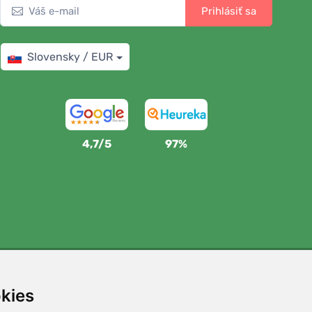
Prihlásiť sa
Slovensky / EUR
4,7/5
97%
Podporujeme Trees.org
kies
Za každú objednávku zasadíme strom! Prečítajte si viac