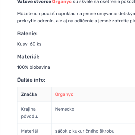
Vatové štvorce
Organyc
sú skvelé na ošetrenie pokožk
Môžete ich použiť napríklad na jemné umývanie detský
prekrytie odrenín, ale aj na odlíčenie a jemné zotretie
Balenie:
Kusy: 60 ks
Materiál:
100% biobavlna
Ďalšie info:
Značka
Organyc
Krajina
Nemecko
pôvodu:
Materiál
sáčok z kukuričného škrobu