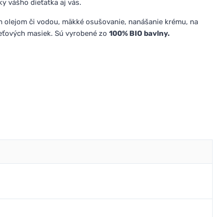
y vášho dieťatka aj vás.
m olejom či vodou, mäkké osušovanie, nanášanie krému, na
 pleťových masiek. Sú vyrobené zo
100% BIO bavlny.