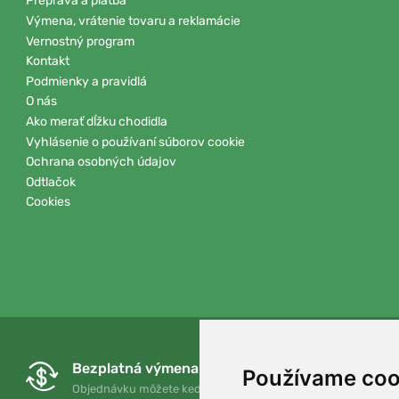
Preprava a platba
Výmena, vrátenie tovaru a reklamácie
Vernostný program
Kontakt
Podmienky a pravidlá
O nás
Ako merať dĺžku chodidla
Vyhlásenie o používaní súborov cookie
Ochrana osobných údajov
Odtlačok
Cookies
Bezplatná výmena a vrátenie tovaru
Používame coo
Objednávku môžete kedykoľvek vrátiť alebo vymeniť do