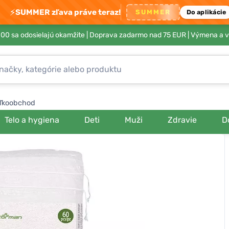
⚡
SUMMER zľava práve teraz!
SUMMER
Do aplikácie
00 sa odosielajú okamžite |
Doprava zadarmo nad 75 EUR
| Výmena a v
ľkoobchod
Telo a hygiena
Deti
Muži
Zdravie
D