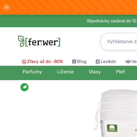
×
Objednávky zadané do 12:
Zľavy až do -80%
Blog
Lexikón
Ve
Parfumy
Líčenie
Vlasy
Pleť