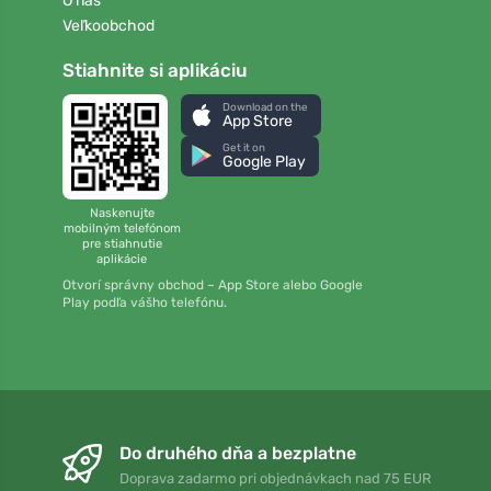
O nás
Veľkoobchod
Stiahnite si aplikáciu
Download on the
App Store
Get it on
Google Play
Naskenujte
mobilným telefónom
pre stiahnutie
aplikácie
Otvorí správny obchod – App Store alebo Google
Play podľa vášho telefónu.
Do druhého dňa a bezplatne
Doprava zadarmo pri objednávkach nad 75 EUR