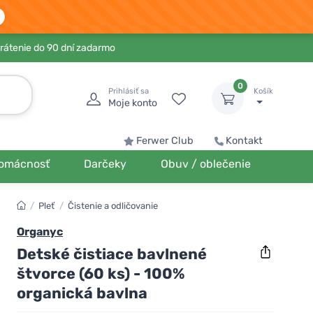
rátenie do 90 dní zadarmo
0
Prihlásiť sa
Košík
Moje konto
Ferwer Club
Kontakt
omácnosť
Darčeky
Obuv / oblečenie
/
Pleť
/
Čistenie a odličovanie
Organyc
Detské čistiace bavlnené
štvorce (60 ks) - 100%
organická bavlna