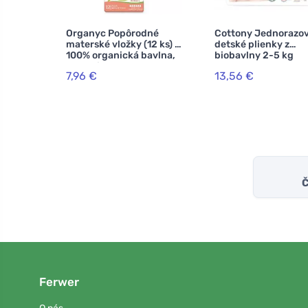
Organyc Popôrodné
Cottony Jednorazo
materské vložky (12 ks) -
detské plienky z
100% organická bavlna,
biobavlny 2-5 kg
6 kvapiek
7,96 €
13,56 €
Č
Ferwer