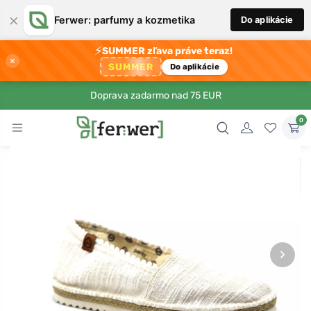
×
Ferwer: parfumy a kozmetika
Do aplikácie
⚡
SUMMER zľava práve teraz!
×
SUMMER
Do aplikácie
Doprava zadarmo nad 75 EUR
0
›