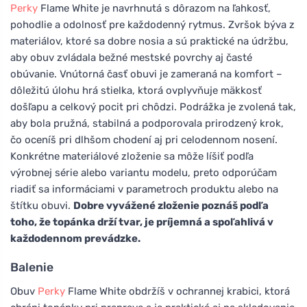
Perky
Flame White je navrhnutá s dôrazom na ľahkosť,
pohodlie a odolnosť pre každodenný rytmus. Zvršok býva z
materiálov, ktoré sa dobre nosia a sú praktické na údržbu,
aby obuv zvládala bežné mestské povrchy aj časté
obúvanie. Vnútorná časť obuvi je zameraná na komfort –
dôležitú úlohu hrá stielka, ktorá ovplyvňuje mäkkosť
došľapu a celkový pocit pri chôdzi. Podrážka je zvolená tak,
aby bola pružná, stabilná a podporovala prirodzený krok,
čo oceníš pri dlhšom chodení aj pri celodennom nosení.
Konkrétne materiálové zloženie sa môže líšiť podľa
výrobnej série alebo variantu modelu, preto odporúčam
riadiť sa informáciami v parametroch produktu alebo na
štítku obuvi.
Dobre vyvážené zloženie poznáš podľa
toho, že topánka drží tvar, je príjemná a spoľahlivá v
každodennom prevádzke.
Balenie
Obuv
Perky
Flame White obdržíš v ochrannej krabici, ktorá