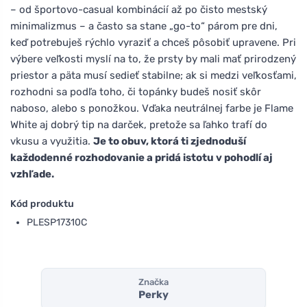
– od športovo-casual kombinácií až po čisto mestský
minimalizmus – a často sa stane „go-to“ párom pre dni,
keď potrebuješ rýchlo vyraziť a chceš pôsobiť upravene. Pri
výbere veľkosti myslí na to, že prsty by mali mať prirodzený
priestor a päta musí sedieť stabilne; ak si medzi veľkosťami,
rozhodni sa podľa toho, či topánky budeš nosiť skôr
naboso, alebo s ponožkou. Vďaka neutrálnej farbe je Flame
White aj dobrý tip na darček, pretože sa ľahko trafí do
vkusu a využitia.
Je to obuv, ktorá ti zjednoduší
každodenné rozhodovanie a pridá istotu v pohodlí aj
vzhľade.
Kód produktu
PLESP17310C
Značka
Perky