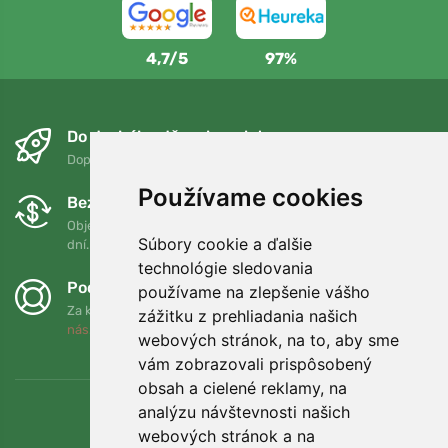
4,7/5
97%
Do druhého dňa a bezplatne
Doprava zadarmo pri objednávkach nad 75 EUR
Používame cookies
Bezplatná výmena a vrátenie tovaru
Objednávku môžete kedykoľvek vrátiť alebo vymeniť do 90
Súbory cookie a ďalšie
dní.
technológie sledovania
Podporujeme Trees.org
používame na zlepšenie vášho
Za každú objednávku zasadíme strom! Prečítajte si viac
O
zážitku z prehliadania našich
nás
.
webových stránok, na to, aby sme
vám zobrazovali prispôsobený
obsah a cielené reklamy, na
analýzu návštevnosti našich
webových stránok a na