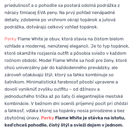
priedušnosť a o pohodlie sa postará odolná podrážka z
nárazy tlmiacej EVA peny. Na prvý pohľad nenápadné
detaily, zdobenie po vrchnom okraji topánok a jutová
podrážka, dotvárajú celkový vzhľad topánok.
Perky
Flame White je obuv, ktorá stavia na čistom bielom
vzhľade a modernej, nenútenej elegancii. Je to typ topánok,
ktoré okamžite rozjasnia outfit a pôsobia sviežo v každom
ročnom období. Model Flame White sa hodí pre ženy, ktoré
chcú univerzálny pár do každodenného prevádzky, ale
zároveň očakávajú štýl, ktorý sa ľahko kombinuje so
šatníkom. Minimalistická farebnosť pôsobí upravene a
dovolí vyniknúť zvyšku outfitu – od džínsov a
jednoduchého trička až po šaty či elegantnejšie mestské
kombinácie. V bežnom dni oceníš príjemný pocit pri chôdzi
a ľahkosť, vďaka ktorej sa topánky nosia prirodzene a bez
zbytočnej únavy.
Perky
Flame White je stávka na istotu,
keď chceš pohodlie, čistý štýl a svieži dojem v jednom.