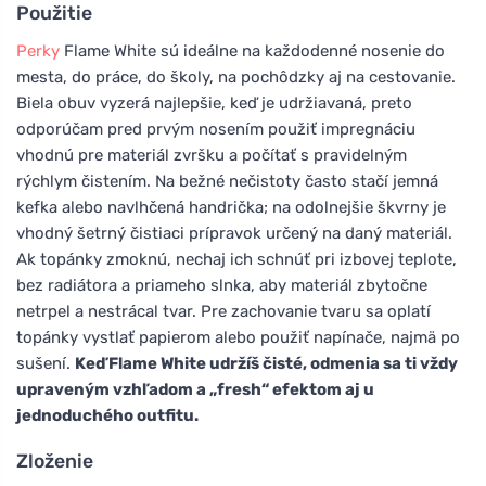
Použitie
Perky
Flame White sú ideálne na každodenné nosenie do
mesta, do práce, do školy, na pochôdzky aj na cestovanie.
Biela obuv vyzerá najlepšie, keď je udržiavaná, preto
odporúčam pred prvým nosením použiť impregnáciu
vhodnú pre materiál zvršku a počítať s pravidelným
rýchlym čistením. Na bežné nečistoty často stačí jemná
kefka alebo navlhčená handrička; na odolnejšie škvrny je
vhodný šetrný čistiaci prípravok určený na daný materiál.
Ak topánky zmoknú, nechaj ich schnúť pri izbovej teplote,
bez radiátora a priameho slnka, aby materiál zbytočne
netrpel a nestrácal tvar. Pre zachovanie tvaru sa oplatí
topánky vystlať papierom alebo použiť napínače, najmä po
sušení.
Keď Flame White udržíš čisté, odmenia sa ti vždy
upraveným vzhľadom a „fresh“ efektom aj u
jednoduchého outfitu.
Zloženie