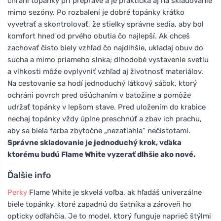
chráni topánky pri preprave a je praktická aj na skladovanie
mimo sezóny. Po rozbalení je dobré topánky krátko
vyvetrať a skontrolovať, že stielky správne sedia, aby bol
komfort hneď od prvého obutia čo najlepší. Ak chceš
zachovať čisto biely vzhľad čo najdlhšie, ukladaj obuv do
sucha a mimo priameho slnka; dlhodobé vystavenie svetlu
a vlhkosti môže ovplyvniť vzhľad aj životnosť materiálov.
Na cestovanie sa hodí jednoduchý látkový sáčok, ktorý
ochráni povrch pred ošúchaním v batožine a pomôže
udržať topánky v lepšom stave. Pred uložením do krabice
nechaj topánky vždy úplne preschnúť a zbav ich prachu,
aby sa biela farba zbytočne „nezatiahla“ nečistotami.
Správne skladovanie je jednoduchý krok, vďaka
ktorému budú Flame White vyzerať dlhšie ako nové.
Ďalšie info
Perky
Flame White je skvelá voľba, ak hľadáš univerzálne
biele topánky, ktoré zapadnú do šatníka a zároveň ho
opticky odľahčia. Je to model, ktorý funguje naprieč štýlmi