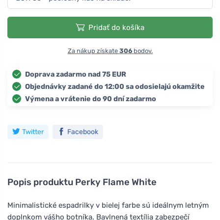
Pridať do košíka
Za nákup získate
306
bodov.
Doprava zadarmo nad 75 EUR
Objednávky zadané do 12:00 sa odosielajú okamžite
Výmena a vrátenie do 90 dní zadarmo
Twitter
Facebook
Popis produktu
Perky Flame White
Minimalistické espadrilky v bielej farbe sú ideálnym letným
doplnkom vášho botníka. Bavlnená textília zabezpečí