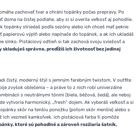
pomáha zachovať tvar a chráni topánky počas prepravy. Po
doma na čistej podlahe, aby si si overila veľkosť aj pohodlie.
ak topánky striedaš podľa sezóny alebo ich chceš mať pekne
 papierovú výplň alebo napínače do topánok, a ak ich ukladáš
 slnko. Pistáciový odtieň si tak zachová svoju sviežosť a
 skladuješ správne, predĺžiš ich životnosť bez jedinej
adi čistý, moderný štýl s jemným farebným twistom. V outfite
bije zvyšok oblečenia – a práve to z nich robí univerzálne
mbinácii s neutrálnymi tónmi (biela, béžová, šedá), ale neboj
de vytvoria harmonický, „fresh“ dojem. Ak vyberáš veľkosť a si
 topánky skôr na tenšiu ponožku (potom skôr menšie) alebo s
ž ich vezmeš kamkoľvek, ich pistáciová farba ti pomôže
ánky, ktoré sú pohodlné a zároveň rozžiaria šatník,