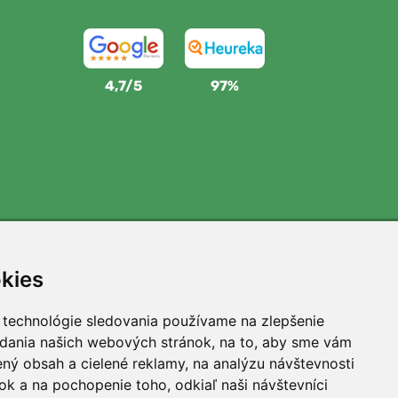
4,7/5
97%
Podporujeme Trees.org
kies
Za každú objednávku zasadíme strom! Prečítajte si viac
O nás
.
 technológie sledovania používame na zlepšenie
adania našich webových stránok, na to, aby sme vám
ný obsah a cielené reklamy, na analýzu návštevnosti
k a na pochopenie toho, odkiaľ naši návštevníci