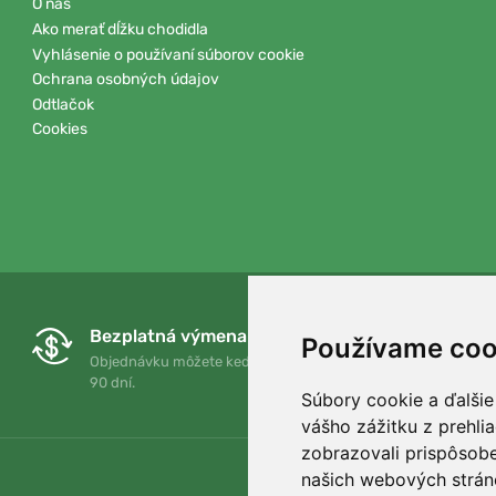
O nás
Ako merať dĺžku chodidla
Vyhlásenie o používaní súborov cookie
Ochrana osobných údajov
Odtlačok
Cookies
Bezplatná výmena a vrátenie tovaru
Používame coo
Objednávku môžete kedykoľvek vrátiť alebo vymeniť do
90 dní.
Súbory cookie a ďalšie
vášho zážitku z prehli
zobrazovali prispôsobe
našich webových stráno