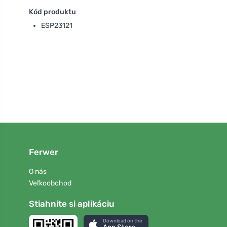
Kód produktu
ESP23121
Ferwer
O nás
Veľkoobchod
Stiahnite si aplikáciu
Download on the