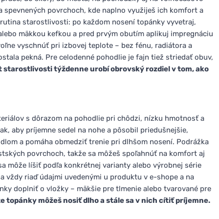
a spevnených povrchoch, kde naplno využiješ ich komfort a
 rutina starostlivosti: po každom nosení topánky vyvetraj,
 alebo mäkkou kefkou a pred prvým obutím aplikuj impregnáciu
oľne vyschnúť pri izbovej teplote – bez fénu, radiátora a
stala pekná. Pre celodenné pohodlie je fajn tiež striedať obuv,
 starostlivosti týždenne urobí obrovský rozdiel v tom, ako
eriálov s dôrazom na pohodlie pri chôdzi, nízku hmotnosť a
ak, aby príjemne sedel na nohe a pôsobil priedušnejšie,
idlom a pomáha obmedziť trenie pri dlhšom nosení. Podrážka
estských povrchoch, takže sa môžeš spoľahnúť na komfort aj
a môže líšiť podľa konkrétnej varianty alebo výrobnej série
 sa vždy riaď údajmi uvedenými u produktu v e-shope a na
nky doplniť o vložky – mäkšie pre tlmenie alebo tvarované pre
topánky môžeš nosiť dlho a stále sa v nich cítiť príjemne.