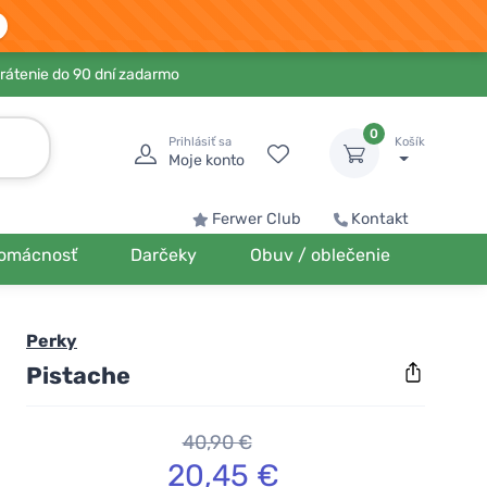
rátenie do 90 dní zadarmo
0
Prihlásiť sa
Košík
Moje konto
Ferwer Club
Kontakt
omácnosť
Darčeky
Obuv / oblečenie
Perky
Pistache
40,90 €
20,45 €