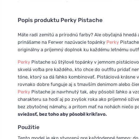
Popis produktu
Perky Pistache
Máte radi zemitú a prírodnú farby? Ale obyčajná hnedá 
prinášame na Ferwer nazúvacie topánky
Perky
Pistache.
originálny a príjemný doplnok ku každému letnému outfi
Perky
Pistache sú štýlové topánky v jemnom pistáciovom 
skvelá voľba pre každého, kto chce do outfitu pridať n
tóne, ktorý sa dá ľahko kombinovať. Pistáciová krásne vy
rovnako dobre funguje aj s tmavším denimom alebo čier
Perky
Pistache je navrhnutý tak, aby pôsobil ľahko a vz
charakteru sa hodí aj po zvyšok roka ako príjemné ožive
bez zbytočnej námahy, a pritom mať na nohách niečo p
sviežosť, bez toho aby pôsobil krikľavo.
Použitie
Tento model je ako stvorený pre každodenné tempo: do 