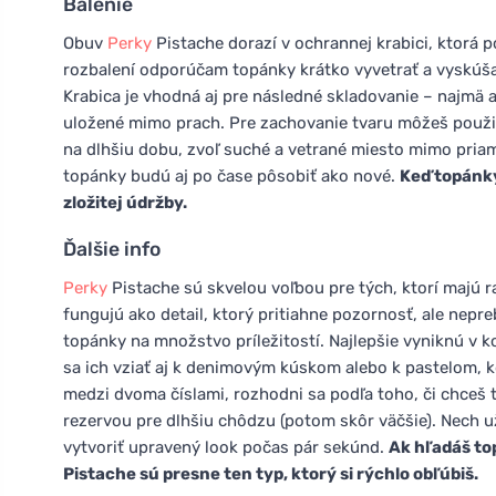
Balenie
Obuv
Perky
Pistache dorazí v ochrannej krabici, ktorá 
rozbalení odporúčam topánky krátko vyvetrať a vyskúšať 
Krabica je vhodná aj pre následné skladovanie – najmä 
uložené mimo prach. Pre zachovanie tvaru môžeš použiť
na dlhšiu dobu, zvoľ suché a vetrané miesto mimo priame
topánky budú aj po čase pôsobiť ako nové.
Keď topánky
zložitej údržby.
Ďalšie info
Perky
Pistache sú skvelou voľbou pre tých, ktorí majú r
fungujú ako detail, ktorý pritiahne pozornosť, ale nepre
topánky na množstvo príležitostí. Najlepšie vyniknú v ko
sa ich vziať aj k denimovým kúskom alebo k pastelom, k
medzi dvoma číslami, rozhodni sa podľa toho, či chceš
rezervou pre dlhšiu chôdzu (potom skôr väčšie). Nech u
vytvoriť upravený look počas pár sekúnd.
Ak hľadáš top
Pistache sú presne ten typ, ktorý si rýchlo obľúbiš.