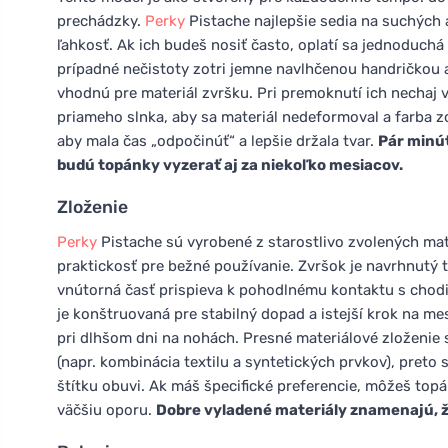
prechádzky.
Perky
Pistache najlepšie sedia na suchých 
ľahkosť. Ak ich budeš nosiť často, oplatí sa jednoduchá
prípadné nečistoty zotri jemne navlhčenou handričkou
vhodnú pre materiál zvršku. Pri premoknutí ich nechaj v
priameho slnka, aby sa materiál nedeformoval a farba zo
aby mala čas „odpočinúť“ a lepšie držala tvar.
Pár minút
budú topánky vyzerať aj za niekoľko mesiacov.
Zloženie
Perky
Pistache sú vyrobené z starostlivo zvolených mat
praktickosť pre bežné používanie. Zvršok je navrhnutý t
vnútorná časť prispieva k pohodlnému kontaktu s chod
je konštruovaná pre stabilný dopad a istejší krok na m
pri dlhšom dni na nohách. Presné materiálové zloženie s
(napr. kombinácia textilu a syntetických prvkov), preto
štítku obuvi. Ak máš špecifické preferencie, môžeš topá
väčšiu oporu.
Dobre vyladené materiály znamenajú, že 