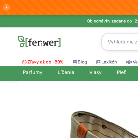
×
Objednávky zadané do 12:
Zľavy až do -80%
Blog
Lexikón
Ve
Parfumy
Líčenie
Vlasy
Pleť