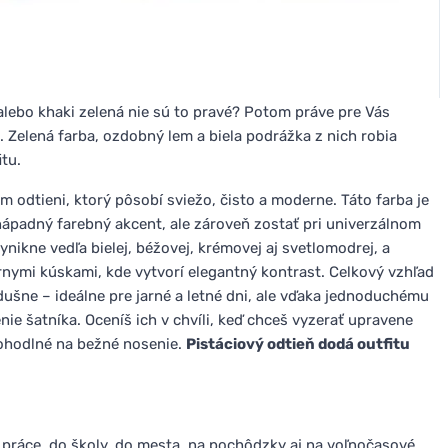
alebo khaki zelená nie sú to pravé? Potom práve pre Vás
 Zelená farba, ozdobný lem a biela podrážka z nich robia
tu.
odtieni, ktorý pôsobí sviežo, čisto a moderne. Táto farba je
enápadný farebný akcent, ale zároveň zostať pri univerzálnom
nikne vedľa bielej, béžovej, krémovej aj svetlomodrej, a
nymi kúskami, kde vytvorí elegantný kontrast. Celkový vzhľad
dušne – ideálne pre jarné a letné dni, ale vďaka jednoduchému
nie šatníka. Oceníš ich v chvíli, keď chceš vyzerať upravene
ohodlné na bežné nosenie.
Pistáciový odtieň dodá outfitu
práce, do školy, do mesta, na pochôdzky aj na voľnočasové