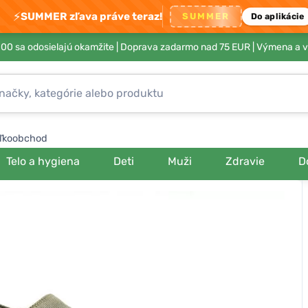
⚡
SUMMER zľava práve teraz!
SUMMER
Do aplikácie
00 sa odosielajú okamžite |
Doprava zadarmo nad 75 EUR
| Výmena a v
ľkoobchod
Telo a hygiena
Deti
Muži
Zdravie
D