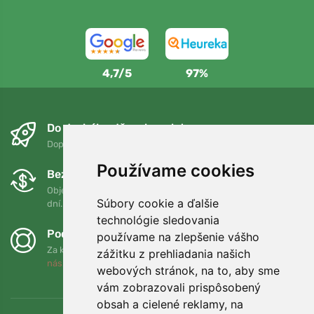
4,7/5
97%
Do druhého dňa a bezplatne
Doprava zadarmo pri objednávkach nad 75 EUR
Používame cookies
Bezplatná výmena a vrátenie tovaru
Objednávku môžete kedykoľvek vrátiť alebo vymeniť do 90
Súbory cookie a ďalšie
dní.
technológie sledovania
Podporujeme Trees.org
používame na zlepšenie vášho
Za každú objednávku zasadíme strom! Prečítajte si viac
O
zážitku z prehliadania našich
nás
.
webových stránok, na to, aby sme
vám zobrazovali prispôsobený
obsah a cielené reklamy, na