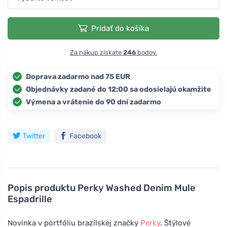
Pridať do košíka
Za nákup získate
246
bodov.
Doprava zadarmo nad 75 EUR
Objednávky zadané do 12:00 sa odosielajú okamžite
Výmena a vrátenie do 90 dní zadarmo
Twitter
Facebook
Popis produktu
Perky Washed Denim Mule
Espadrille
Novinka v portfóliu brazílskej značky
Perky
. Štýlové