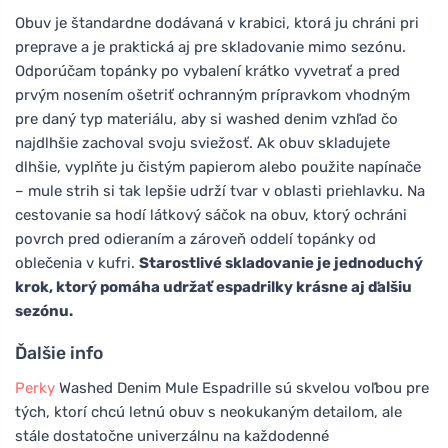
Obuv je štandardne dodávaná v krabici, ktorá ju chráni pri
preprave a je praktická aj pre skladovanie mimo sezónu.
Odporúčam topánky po vybalení krátko vyvetrať a pred
prvým nosením ošetriť ochranným prípravkom vhodným
pre daný typ materiálu, aby si washed denim vzhľad čo
najdlhšie zachoval svoju sviežosť. Ak obuv skladujete
dlhšie, vyplňte ju čistým papierom alebo použite napínače
– mule strih si tak lepšie udrží tvar v oblasti priehlavku. Na
cestovanie sa hodí látkový sáčok na obuv, ktorý ochráni
povrch pred odieraním a zároveň oddelí topánky od
oblečenia v kufri.
Starostlivé skladovanie je jednoduchý
krok, ktorý pomáha udržať espadrilky krásne aj ďalšiu
sezónu.
Ďalšie info
Perky
Washed Denim Mule Espadrille sú skvelou voľbou pre
tých, ktorí chcú letnú obuv s neokukaným detailom, ale
stále dostatočne univerzálnu na každodenné