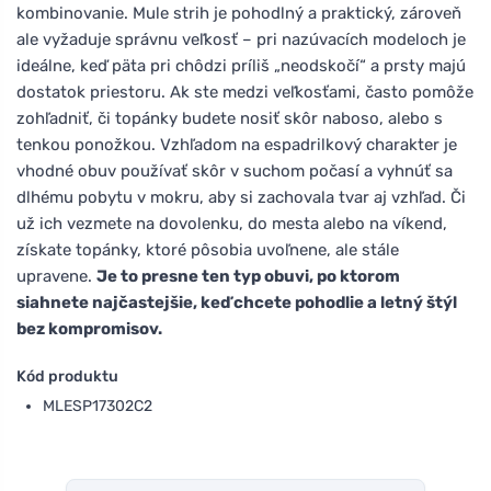
kombinovanie. Mule strih je pohodlný a praktický, zároveň
ale vyžaduje správnu veľkosť – pri nazúvacích modeloch je
ideálne, keď päta pri chôdzi príliš „neodskočí“ a prsty majú
dostatok priestoru. Ak ste medzi veľkosťami, často pomôže
zohľadniť, či topánky budete nosiť skôr naboso, alebo s
tenkou ponožkou. Vzhľadom na espadrilkový charakter je
vhodné obuv používať skôr v suchom počasí a vyhnúť sa
dlhému pobytu v mokru, aby si zachovala tvar aj vzhľad. Či
už ich vezmete na dovolenku, do mesta alebo na víkend,
získate topánky, ktoré pôsobia uvoľnene, ale stále
upravene.
Je to presne ten typ obuvi, po ktorom
siahnete najčastejšie, keď chcete pohodlie a letný štýl
bez kompromisov.
Kód produktu
MLESP17302C2