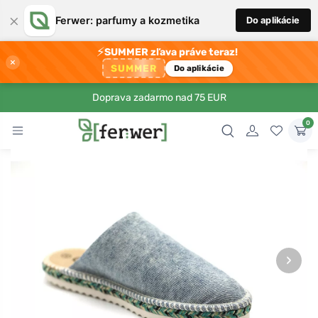
×
Ferwer: parfumy a kozmetika
Do aplikácie
⚡
SUMMER zľava práve teraz!
×
SUMMER
Do aplikácie
Doprava zadarmo nad 75 EUR
0
›