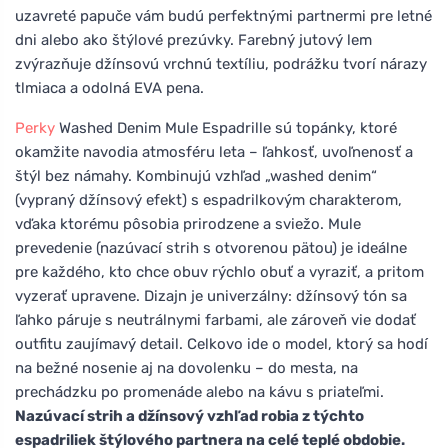
uzavreté papuče vám budú perfektnými partnermi pre letné
dni alebo ako štýlové prezúvky. Farebný jutový lem
zvýrazňuje džínsovú vrchnú textíliu, podrážku tvorí nárazy
tlmiaca a odolná EVA pena.
Perky
Washed Denim Mule Espadrille sú topánky, ktoré
okamžite navodia atmosféru leta – ľahkosť, uvoľnenosť a
štýl bez námahy. Kombinujú vzhľad „washed denim“
(vypraný džínsový efekt) s espadrilkovým charakterom,
vďaka ktorému pôsobia prirodzene a sviežo. Mule
prevedenie (nazúvací strih s otvorenou pätou) je ideálne
pre každého, kto chce obuv rýchlo obuť a vyraziť, a pritom
vyzerať upravene. Dizajn je univerzálny: džínsový tón sa
ľahko páruje s neutrálnymi farbami, ale zároveň vie dodať
outfitu zaujímavý detail. Celkovo ide o model, ktorý sa hodí
na bežné nosenie aj na dovolenku – do mesta, na
prechádzku po promenáde alebo na kávu s priateľmi.
Nazúvací strih a džínsový vzhľad robia z týchto
espadriliek štýlového partnera na celé teplé obdobie.