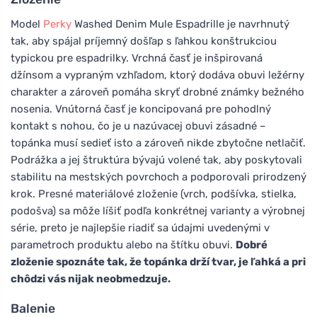
Model
Perky
Washed Denim Mule Espadrille je navrhnutý
tak, aby spájal príjemný došľap s ľahkou konštrukciou
typickou pre espadrilky. Vrchná časť je inšpirovaná
džínsom a vypraným vzhľadom, ktorý dodáva obuvi ležérny
charakter a zároveň pomáha skryť drobné známky bežného
nosenia. Vnútorná časť je koncipovaná pre pohodlný
kontakt s nohou, čo je u nazúvacej obuvi zásadné –
topánka musí sedieť isto a zároveň nikde zbytočne netlačiť.
Podrážka a jej štruktúra bývajú volené tak, aby poskytovali
stabilitu na mestských povrchoch a podporovali prirodzený
krok. Presné materiálové zloženie (vrch, podšívka, stielka,
podošva) sa môže líšiť podľa konkrétnej varianty a výrobnej
série, preto je najlepšie riadiť sa údajmi uvedenými v
parametroch produktu alebo na štítku obuvi.
Dobré
zloženie spoznáte tak, že topánka drží tvar, je ľahká a pri
chôdzi vás nijak neobmedzuje.
Balenie