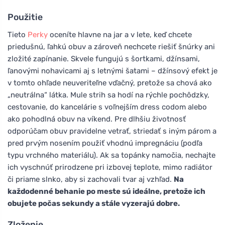
Použitie
Tieto
Perky
oceníte hlavne na jar a v lete, keď chcete
priedušnú, ľahkú obuv a zároveň nechcete riešiť šnúrky ani
zložité zapínanie. Skvele fungujú s šortkami, džínsami,
ľanovými nohavicami aj s letnými šatami – džínsový efekt je
v tomto ohľade neuveriteľne vďačný, pretože sa chová ako
„neutrálna“ látka. Mule strih sa hodí na rýchle pochôdzky,
cestovanie, do kancelárie s voľnejším dress codom alebo
ako pohodlná obuv na víkend. Pre dlhšiu životnosť
odporúčam obuv pravidelne vetrať, striedať s iným párom a
pred prvým nosením použiť vhodnú impregnáciu (podľa
typu vrchného materiálu). Ak sa topánky namočia, nechajte
ich vyschnúť prirodzene pri izbovej teplote, mimo radiátor
či priame slnko, aby si zachovali tvar aj vzhľad.
Na
každodenné behanie po meste sú ideálne, pretože ich
obujete počas sekundy a stále vyzerajú dobre.
Zloženie