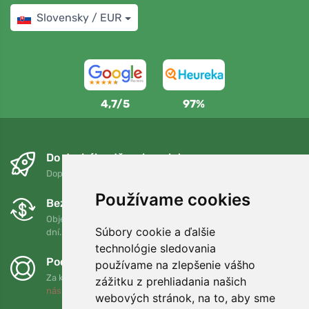
Slovensky / EUR
4,7/5
97%
Do druhého dňa a bezplatne
Doprava zadarmo pri objednávkach nad 75 EUR
Používame cookies
Bezplatná výmena a vrátenie tovaru
Objednávku môžete kedykoľvek vrátiť alebo vymeniť do 90
Súbory cookie a ďalšie
dní.
technológie sledovania
Podporujeme Trees.org
používame na zlepšenie vášho
Za každú objednávku zasadíme strom! Prečítajte si viac
O
zážitku z prehliadania našich
nás
.
webových stránok, na to, aby sme