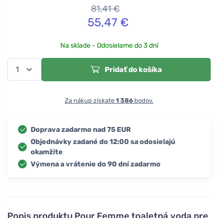
81,41
€
55,47
€
Na sklade - Odosielame do 3 dní
Pridať do košíka
Za nákup získate
1 386
bodov.
Doprava zadarmo nad 75 EUR
Objednávky zadané do 12:00 sa odosielajú
okamžite
Výmena a vrátenie do 90 dní zadarmo
Popis produktu
Pour Femme toaletná voda pre