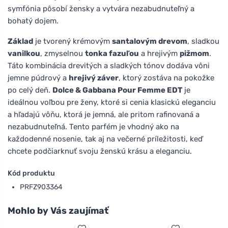
symfónia pôsobí žensky a vytvára nezabudnuteľný a
bohatý dojem.
Základ
je tvorený krémovým
santalovým drevom
, sladkou
vanilkou
, zmyselnou
tonka fazuľou
a hrejivým
pižmom
.
Táto kombinácia drevitých a sladkých tónov dodáva vôni
jemne púdrový a
hrejivý záver
, ktorý zostáva na pokožke
po celý deň.
Dolce & Gabbana Pour Femme EDT
je
ideálnou voľbou pre ženy, ktoré si cenia klasickú eleganciu
a hľadajú vôňu, ktorá je jemná, ale pritom rafinovaná a
nezabudnuteľná. Tento parfém je vhodný ako na
každodenné nosenie, tak aj na večerné príležitosti, keď
chcete podčiarknuť svoju ženskú krásu a eleganciu.
Kód produktu
PRFZ903364
Mohlo by Vás zaujímať