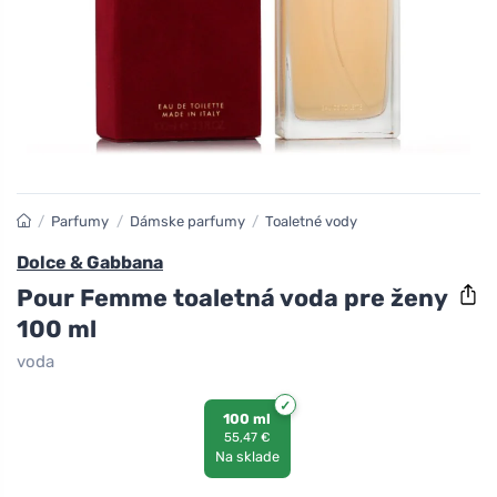
/
Parfumy
/
Dámske parfumy
/
Toaletné vody
Dolce & Gabbana
Pour Femme toaletná voda pre ženy
100 ml
voda
100 ml
55,47 €
Na sklade