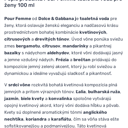
ženy 100 ml
Pour Femme
od
Dolce & Gabbana j
e
toaletná voda
pre
ženy, ktorá oslavuje ženskú eleganciu a nadčasovú krásu
prostredníctvom bohatej kombinácie
kvetinových
,
citrusových
a
drevitých tónov
. Úvod vône ponúka sviežu
zmes
bergamotu
,
citrusov
,
mandarínky
a pikantnej
bazalky
s nádychom
aldehydov
, ktoré vôni dodávajú jasný
a jemne vzdušný nádych.
Frézia
a
brečtan
pridávajú do
kompozície jemný zelený akcent, ktorý ju robí sviežou a
dynamickou a ideálne vyvažujú sladkosť a pikantnosť.
V
srdci vône
rozkvitá bohatá kvetinová kompozícia plná
jemných a pritom výrazných tónov.
Ľalia
,
bulharská ruža
,
jazmín
,
biele kvety
a
konvalinka
spoločne vytvárajú
opojný kvetinový akord, ktorý vôni dodáva hĺbku a pôvab.
Kvety sú doplnené aromatickými tónmi
anglického
nechtíka
,
koriandra
a
karafiátu
, čím sa vôňa stáva ešte
sofistikovanejšou a podmanivejšou. Táto kvetinová