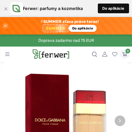
×
Ferwer: parfumy a kozmetika
Do aplikácie
⚡
SUMMER zľava práve teraz!
×
SUMMER
Do aplikácie
Doprava zadarmo nad 75 EUR
0
›