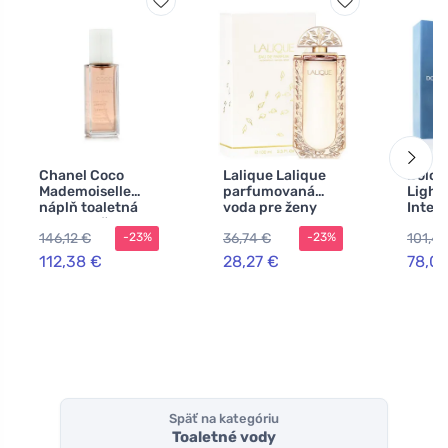
Chanel Coco
Lalique Lalique
Dolce
Mademoiselle
parfumovaná
Light
náplň toaletná
voda pre ženy
Inten
voda pre ženy
100 ml
parf
146,12 €
36,74 €
101,49
-23%
-23%
voda 
100 m
112,38 €
28,27 €
78,07
Späť na kategóriu
Toaletné vody