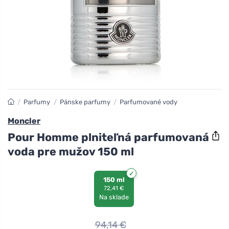
/
Parfumy
/
Pánske parfumy
/
Parfumované vody
Moncler
Pour Homme plniteľná parfumovaná
voda pre mužov 150 ml
150 ml
72,41 €
Na sklade
94,14
€