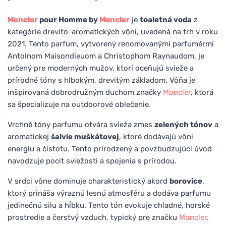
Moncler
pour Homme by
Moncler
je
toaletná voda
z
kategórie drevito-aromatických vôní, uvedená na trh v roku
2021. Tento parfum, vytvorený renomovanými parfumérmi
Antoinom Maisondieuom a Christophom Raynaudom, je
určený pre moderných mužov, ktorí oceňujú svieže a
prírodné tóny s hlbokým, drevitým základom. Vôňa je
inšpirovaná dobrodružným duchom značky
Moncler
, ktorá
sa špecializuje na outdoorové oblečenie.
Vrchné tóny parfumu otvára svieža zmes
zelených tónov
a
aromatickej
šalvie muškátovej
, ktoré dodávajú vôni
energiu a čistotu. Tento prirodzený a povzbudzujúci úvod
navodzuje pocit sviežosti a spojenia s prírodou.
V srdci vône dominuje charakteristický akord
borovice
,
ktorý prináša výraznú lesnú atmosféru a dodáva parfumu
jedinečnú silu a hĺbku. Tento tón evokuje chladné, horské
prostredie a čerstvý vzduch, typický pre značku
Moncler
.