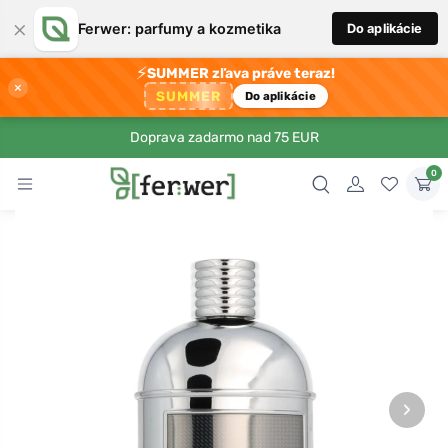
×
Ferwer: parfumy a kozmetika
Do aplikácie
⚡
SUMMER zľava práve teraz!
×
SUMMER
Do aplikácie
Doprava zadarmo nad 75 EUR
0
›