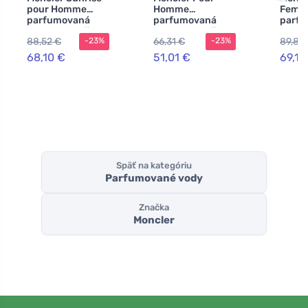
pour Homme
Homme
Femme
parfumovaná
parfumovaná
parf
voda pre mužov
voda pre mužov
voda 
88,52 €
66,31 €
89,83
-23%
-23%
68,10 €
51,01 €
69,12
Späť na kategóriu
Parfumované vody
Značka
Moncler