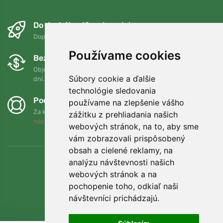
Do druhého dňa a bezplatne
Doprava zadarmo pri objednávkach nad 75 EUR
Používame cookies
Bezplatná výmena a vrátenie tovaru
Objednávku môžete kedykoľvek vrátiť alebo vymeniť do 90
Súbory cookie a ďalšie
dní.
technológie sledovania
Podporujeme Trees.org
používame na zlepšenie vášho
Za každú objednávku zasadíme strom! Prečítajte si viac
O
zážitku z prehliadania našich
nás
.
webových stránok, na to, aby sme
vám zobrazovali prispôsobený
obsah a cielené reklamy, na
analýzu návštevnosti našich
webových stránok a na
pochopenie toho, odkiaľ naši
návštevníci prichádzajú.