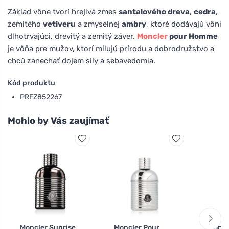
Základ vône tvorí hrejivá zmes
santalového dreva
,
cedra
,
zemitého
vetiveru
a zmyselnej
ambry
, ktoré dodávajú vôni
dlhotrvajúci, drevitý a zemitý záver.
Moncler
pour Homme
je vôňa pre mužov, ktorí milujú prírodu a dobrodružstvo a
chcú zanechať dojem sily a sebavedomia.
Kód produktu
PRFZ852267
Mohlo by Vás zaujímať
Moncler Sunrise
Moncler Pour
Moncl