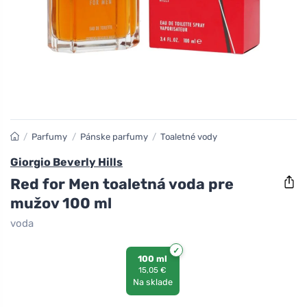
/
Parfumy
/
Pánske parfumy
/
Toaletné vody
Giorgio Beverly Hills
Red for Men toaletná voda pre
mužov 100 ml
voda
100 ml
15,05 €
Na sklade