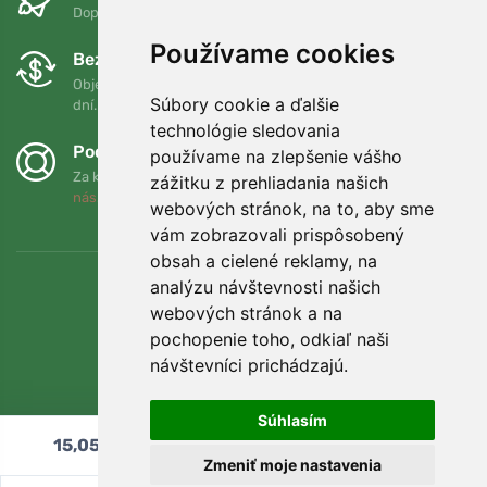
Doprava zadarmo pri objednávkach nad 75 EUR
Používame cookies
Bezplatná výmena a vrátenie tovaru
Objednávku môžete kedykoľvek vrátiť alebo vymeniť do 90
Súbory cookie a ďalšie
dní.
technológie sledovania
Podporujeme Trees.org
používame na zlepšenie vášho
Za každú objednávku zasadíme strom! Prečítajte si viac
O
zážitku z prehliadania našich
nás
.
webových stránok, na to, aby sme
vám zobrazovali prispôsobený
obsah a cielené reklamy, na
analýzu návštevnosti našich
webových stránok a na
pochopenie toho, odkiaľ naši
návštevníci prichádzajú.
Súhlasím
15,05
€
Pridať do košíka
Zmeniť moje nastavenia