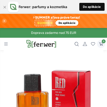
×
Ferwer: parfumy a kozmetika
Do aplikácie
⚡
SUMMER zľava práve teraz!
×
SUMMER
Do aplikácie
Doprava zadarmo nad 75 EUR
0