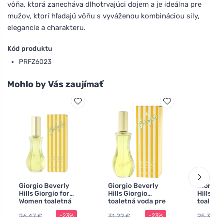
vôňa, ktorá zanecháva dlhotrvajúci dojem a je ideálna pre
mužov, ktorí hľadajú vôňu s vyváženou kombináciou sily,
elegancie a charakteru.
Kód produktu
PRFZ6023
Mohlo by Vás zaujímať
Giorgio Beverly
Giorgio Beverly
Giorg
Hills Giorgio for
Hills Giorgio
Hills 
Women toaletná
toaletná voda pre
toale
voda pre ženy
ženy 90 ml
ženy 
26,47 €
31,22 €
25,31 
-23%
-23%