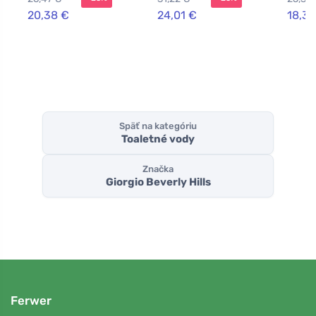
20,38 €
24,01 €
18,39
Späť na kategóriu
Toaletné vody
Značka
Giorgio Beverly Hills
Ferwer