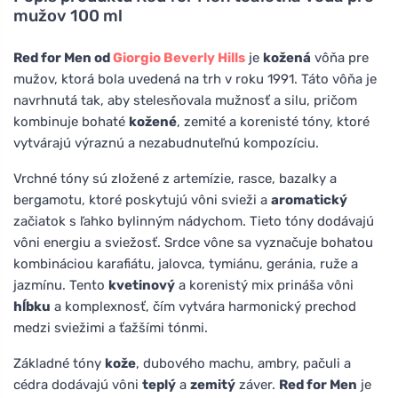
mužov 100 ml
Red for Men od
Giorgio Beverly Hills
je
kožená
vôňa pre
mužov, ktorá bola uvedená na trh v roku 1991. Táto vôňa je
navrhnutá tak, aby stelesňovala mužnosť a silu, pričom
kombinuje bohaté
kožené
, zemité a korenisté tóny, ktoré
vytvárajú výraznú a nezabudnuteľnú kompozíciu.
Vrchné tóny sú zložené z artemízie, rasce, bazalky a
bergamotu, ktoré poskytujú vôni svieži a
aromatický
začiatok s ľahko bylinným nádychom. Tieto tóny dodávajú
vôni energiu a sviežosť. Srdce vône sa vyznačuje bohatou
kombináciou karafiátu, jalovca, tymiánu, geránia, ruže a
jazmínu. Tento
kvetinový
a korenistý mix prináša vôni
hĺbku
a komplexnosť, čím vytvára harmonický prechod
medzi sviežimi a ťažšími tónmi.
Základné tóny
kože
, dubového machu, ambry, pačuli a
cédra dodávajú vôni
teplý
a
zemitý
záver.
Red for Men
je