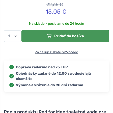
22,65
€
15,05
€
Na sklade - posielame do 24 hodín
Pridať do košíka
Za nákup získate
376
bodov.
Doprava zadarmo nad 75 EUR
Objednávky zadané do 12:00 sa odosielajú
okamžite
Výmena a vrátenie do 90 dní zadarmo
Popis produktu
Red for Men toaletná voda pre