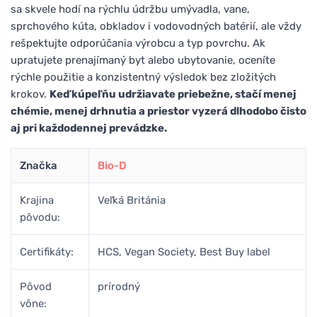
sa skvele hodí na rýchlu údržbu umývadla, vane,
sprchového kúta, obkladov i vodovodných batérií, ale vždy
rešpektujte odporúčania výrobcu a typ povrchu. Ak
upratujete prenajímaný byt alebo ubytovanie, oceníte
rýchle použitie a konzistentný výsledok bez zložitých
krokov.
Keď kúpeľňu udržiavate priebežne, stačí menej
chémie, menej drhnutia a priestor vyzerá dlhodobo čisto
aj pri každodennej prevádzke.
Značka
Bio-D
Krajina
Veľká Británia
pôvodu:
Certifikáty:
HCS, Vegan Society, Best Buy label
Pôvod
prírodný
vône: