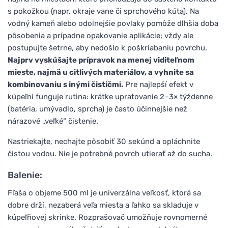
s pokožkou (napr. okraje vane či sprchového kúta). Na
vodný kameň alebo odolnejšie povlaky pomôže dlhšia doba
pôsobenia a prípadne opakovanie aplikácie; vždy ale
postupujte šetrne, aby nedošlo k poškriabaniu povrchu.
Najprv vyskúšajte prípravok na menej viditeľnom
mieste, najmä u citlivých materiálov, a vyhnite sa
kombinovaniu s inými čističmi.
Pre najlepší efekt v
kúpeľni funguje rutina: krátke upratovanie 2–3× týždenne
(batéria, umývadlo, sprcha) je často účinnejšie než
nárazové „veľké“ čistenie.
Nastriekajte, nechajte pôsobiť 30 sekúnd a opláchnite
čistou vodou. Nie je potrebné povrch utierať až do sucha.
Balenie:
Fľaša o objeme 500 ml je univerzálna veľkosť, ktorá sa
dobre drží, nezaberá veľa miesta a ľahko sa skladuje v
kúpeľňovej skrinke. Rozprašovač umožňuje rovnomerné