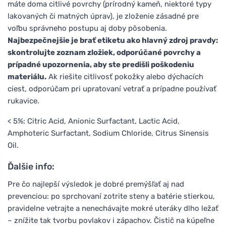
máte doma citlivé povrchy (prírodný kameň, niektoré typy
lakovaných či matných úprav), je zloženie zásadné pre
voľbu správneho postupu aj doby pôsobenia.
Najbezpečnejšie je brať etiketu ako hlavný zdroj pravdy:
skontrolujte zoznam zložiek, odporúčané povrchy a
prípadné upozornenia, aby ste predišli poškodeniu
materiálu.
Ak riešite citlivosť pokožky alebo dýchacích
ciest, odporúčam pri upratovaní vetrať a prípadne používať
rukavice.
< 5%: Citric Acid, Anionic Surfactant, Lactic Acid,
Amphoteric Surfactant, Sodium Chloride, Citrus Sinensis
Oil.
Ďalšie info:
Pre čo najlepší výsledok je dobré premýšľať aj nad
prevenciou: po sprchovaní zotrite steny a batérie stierkou,
pravidelne vetrajte a nenechávajte mokré uteráky dlho ležať
– znížite tak tvorbu povlakov i zápachov. Čistič na kúpeľne