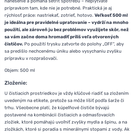
nanesenie a pomáha šetriť spotrebu – neplytváte
prípravkom tam, kde nie je potrebné. Praktická je aj
rýchlosť práce: nastriekať, zotrieť, hotovo.
Veľkosť 500 ml
je ideálna pre pravidelné upratovanie – vydrží na mnoho
použití, ale zároveň ju bez problémov využijete skôr, než
sa vám začne doma hromadiť príliš veľa otvorených
čističov.
Po použití trysku zatvorte do polohy „OFF“, aby
sa predišlo nechcenému úniku alebo vysychaniu zvyšku
prípravku v rozprašovači.
Objem: 500 ml
Zloženie:
U čistiacich prostriedkov je vždy kľúčové riadiť sa zložením
uvedeným na etikete, pretože sa môže líšiť podľa šarže či
trhu. Všeobecne platí, že kúpeľňové čističe bývajú
postavené na kombinácii čistiacich a odmasťovacích
zložiek, ktoré pomáhajú uvoľniť zvyšky mydla a špinu, a na
zložkách, ktoré si poradia s minerálnymi stopami z vody. Ak