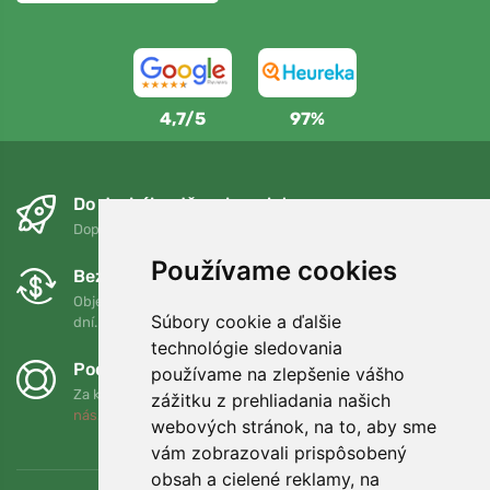
4,7/5
97%
Do druhého dňa a bezplatne
Doprava zadarmo pri objednávkach nad 75 EUR
Používame cookies
Bezplatná výmena a vrátenie tovaru
Objednávku môžete kedykoľvek vrátiť alebo vymeniť do 90
Súbory cookie a ďalšie
dní.
technológie sledovania
Podporujeme Trees.org
používame na zlepšenie vášho
Za každú objednávku zasadíme strom! Prečítajte si viac
O
zážitku z prehliadania našich
nás
.
webových stránok, na to, aby sme
vám zobrazovali prispôsobený
obsah a cielené reklamy, na