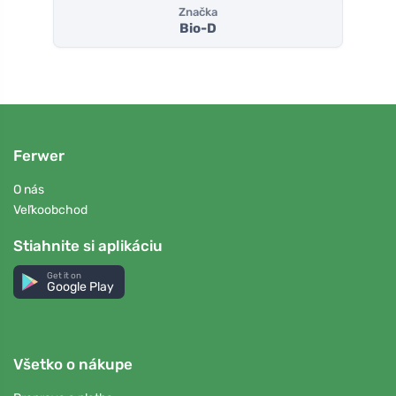
Značka
Bio-D
Ferwer
O nás
Veľkoobchod
Stiahnite si aplikáciu
Get it on
Google Play
Všetko o nákupe