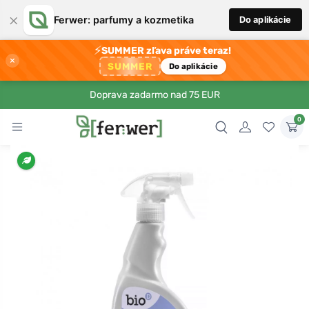
×
Ferwer: parfumy a kozmetika
Do aplikácie
⚡
SUMMER zľava práve teraz!
×
SUMMER
Do aplikácie
Doprava zadarmo nad 75 EUR
0