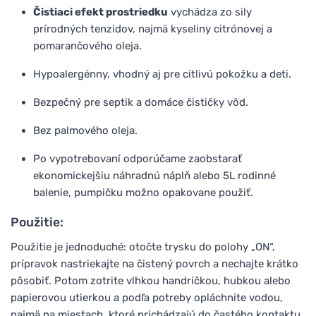
Čistiaci efekt prostriedku
vychádza zo sily
prírodných tenzidov, najmä kyseliny citrónovej a
pomarančového oleja.
Hypoalergénny, vhodný aj pre citlivú pokožku a deti.
Bezpečný pre septik a domáce čističky vôd.
Bez palmového oleja.
Po vypotrebovaní odporúčame zaobstarať
ekonomickejšiu náhradnú náplň alebo 5L rodinné
balenie, pumpičku možno opakovane použiť.
Použitie:
Použitie je jednoduché: otočte trysku do polohy „ON“,
prípravok nastriekajte na čistený povrch a nechajte krátko
pôsobiť. Potom zotrite vlhkou handričkou, hubkou alebo
papierovou utierkou a podľa potreby opláchnite vodou,
najmä na miestach, ktoré prichádzajú do častého kontaktu