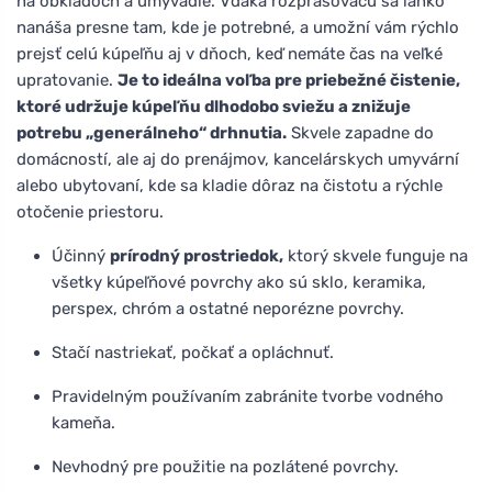
na obkladoch a umývadle. Vďaka rozprašovaču sa ľahko
nanáša presne tam, kde je potrebné, a umožní vám rýchlo
prejsť celú kúpeľňu aj v dňoch, keď nemáte čas na veľké
upratovanie.
Je to ideálna voľba pre priebežné čistenie,
ktoré udržuje kúpeľňu dlhodobo sviežu a znižuje
potrebu „generálneho“ drhnutia.
Skvele zapadne do
domácností, ale aj do prenájmov, kancelárskych umyvární
alebo ubytovaní, kde sa kladie dôraz na čistotu a rýchle
otočenie priestoru.
Účinný
prírodný prostriedok,
ktorý skvele funguje na
všetky kúpeľňové povrchy ako sú sklo, keramika,
perspex, chróm a ostatné neporézne povrchy.
Stačí nastriekať, počkať a opláchnuť.
Pravidelným používaním zabránite tvorbe vodného
kameňa.
Nevhodný pre použitie na pozlátené povrchy.