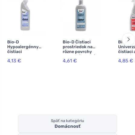
Bio-D
Bio-D Čistiaci
Bio-D
Hypoalergénny
prostriedok na
Univerz
čistiaci
rôzne povrchy
čistiaci 
prostriedok na
Orange (750 ml)
dezinfe
4,13 €
4,61 €
4,85 €
toalety s vôňou
prostrie
citrónovej trávy
pomara
(750 ml)
olejom (
Späť na kategóriu
Domácnosť