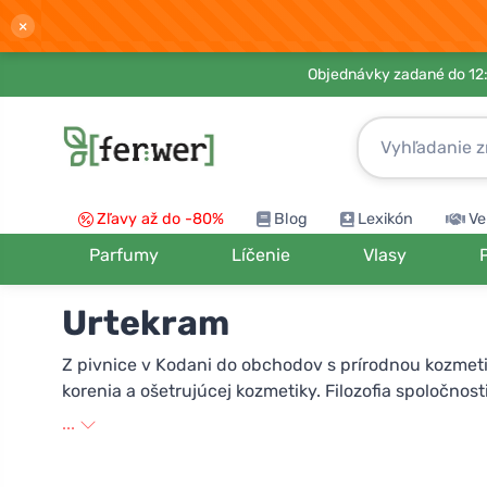
×
Objednávky zadané do 12:
Zľavy až do -80%
Blog
Lexikón
Ve
Parfumy
Líčenie
Vlasy
Urtekram
Z pivnice v Kodani do obchodov s prírodnou kozmeti
korenia a ošetrujúcej kozmetiky. Filozofia spoločno
väčších priestorov v blízkosti prírody v Jutsku. Urt
...
Ecocert a taktiež Vegan Society. Suroviny sú prírodn
tiež na využívanie výhradne udržateľných energií v 