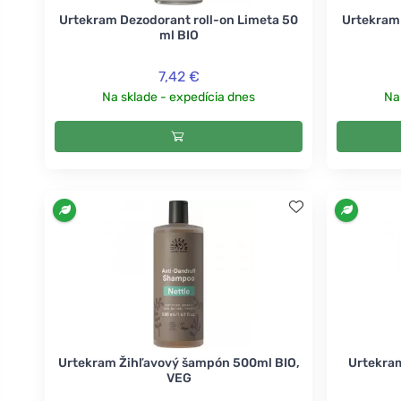
Urtekram Dezodorant roll-on Limeta 50
Urtekram
ml BIO
7,42 €
Na sklade - expedícia dnes
Na
Urtekram Žihľavový šampón 500ml BIO,
Urtekra
VEG