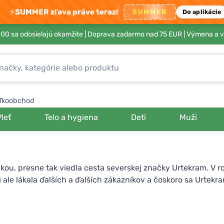
⚡
SUMMER zľava práve teraz!
SUMMER
Do aplikácie
00 sa odosielajú okamžite |
Doprava zadarmo nad 75 EUR
| Výmena a v
ľkoobchod
Pleť
Telo a hygiena
Deti
Muži
kou, presne tak viedla cesta severskej značky Urtekram. V r
sti ale lákala ďalších a ďalších zákazníkov a čoskoro sa Urt
ekram si veľmi zakladá na prírodnom pôvode aj udržateľnosti s
ého pôvodu a tvoria biologicky odbúrateľné výrobky. Nielen 
procese výroby, využívanie zvyškového biologického odpadu 