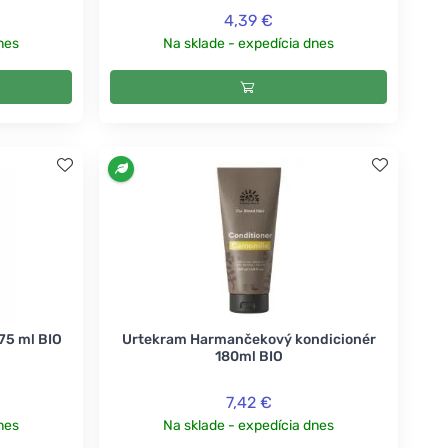
4,39 €
nes
Na sklade - expedícia dnes
75 ml BIO
Urtekram Harmančekový kondicionér
180ml BIO
7,42 €
nes
Na sklade - expedícia dnes