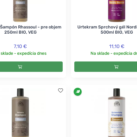
Šampón Rhassoul - pre objem
Urtekram Sprchový gél Nordi
250ml BIO, VEG
500ml BIO, VEG
7,10 €
11,10 €
 sklade - expedícia dnes
Na sklade - expedícia d