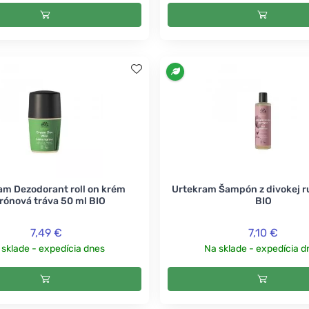
am Dezodorant roll on krém
Urtekram Šampón z divokej r
trónová tráva 50 ml BIO
BIO
7,49 €
7,10 €
 sklade - expedícia dnes
Na sklade - expedícia d