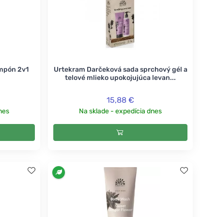
mpón 2v1
Urtekram Darčeková sada sprchový gél a
telové mlieko upokojujúca levan...
15,88 €
nes
Na sklade - expedícia dnes