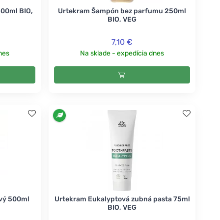
00ml BIO,
Urtekram Šampón bez parfumu 250ml
BIO, VEG
7,10 €
nes
Na sklade - expedícia dnes
ový 500ml
Urtekram Eukalyptová zubná pasta 75ml
BIO, VEG