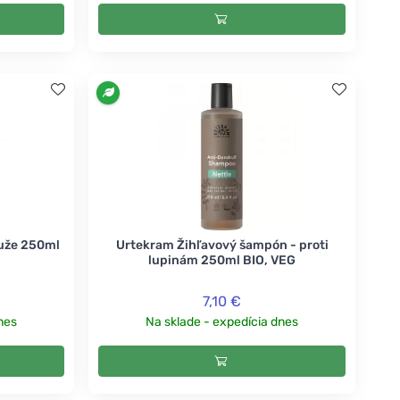
uže 250ml
Urtekram Žihľavový šampón - proti
lupinám 250ml BIO, VEG
7,10 €
nes
Na sklade - expedícia dnes