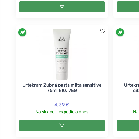
Urtekram Zubná pasta mäta sensitive
Urtekr
75ml BIO, VEG
ci
4,39 €
Na sklade - expedícia dnes
Na