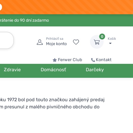
rátenie do 90 dní zadarmo
0
Prihlásiť sa
Košík
Moje konto
Ferwer Club
Kontakt
Zdravie
Domácnosť
Darčeky
oku 1972 bol pod touto značkou zahájený predaj
ekram presunul z malého pivničného obchodu do
vojich produktov. Všetky sú tak certifikované
obsah liekoviek je ale ekologický. Spoločnosť dbá
na výrobu bioplynu či charitatívne využitie "zlých"