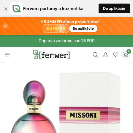
×
Ferwer: parfumy a kozmetika
Do aplikácie
⚡
SUMMER zľava práve teraz!
×
SUMMER
Do aplikácie
Doprava zadarmo nad 75 EUR
0