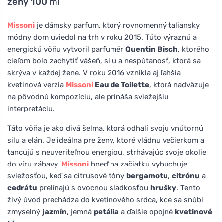
ženy 100 ml
Missoni
je dámsky parfum, ktorý rovnomenný taliansky
módny dom uviedol na trh v roku 2015. Túto výraznú a
energickú vôňu vytvoril parfumér
Quentin Bisch
, ktorého
cieľom bolo zachytiť vášeň, silu a nespútanosť, ktorá sa
skrýva v každej žene. V roku 2016 vznikla aj ľahšia
kvetinová verzia
Missoni
Eau de Toilette
, ktorá nadväzuje
na pôvodnú kompozíciu, ale prináša sviežejšiu
interpretáciu.
Táto vôňa je ako divá šelma, ktorá odhalí svoju vnútornú
silu a elán. Je ideálna pre ženy, ktoré vládnu večierkom a
tancujú s neuveriteľnou energiou, strhávajúc svoje okolie
do víru zábavy.
Missoni
hneď na začiatku vybuchuje
sviežosťou, keď sa citrusové tóny
bergamotu
,
citrónu
a
cedrátu
prelínajú s ovocnou sladkosťou
hrušky
. Tento
živý úvod prechádza do kvetinového srdca, kde sa snúbi
zmyselný
jazmín
, jemná
petália
a ďalšie opojné
kvetinové