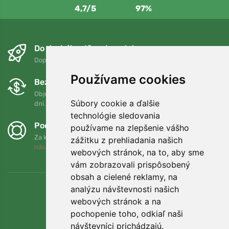
4,7/5
97%
Do druhého dňa a bezplatne
Doprava zadarmo pri objednávkach nad 75 EUR
Používame cookies
Bezplatná výmena a vrátenie tovaru
Objednávku môžete kedykoľvek vrátiť alebo vymeniť do 90
Súbory cookie a ďalšie
dní.
technológie sledovania
Podporujeme Trees.org
používame na zlepšenie vášho
Za každú objednávku zasadíme strom! Prečítajte si viac
O
zážitku z prehliadania našich
nás
.
webových stránok, na to, aby sme
vám zobrazovali prispôsobený
obsah a cielené reklamy, na
analýzu návštevnosti našich
webových stránok a na
pochopenie toho, odkiaľ naši
návštevníci prichádzajú.