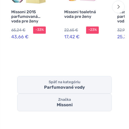
Missoni 2015
Missoni toaletná
Misso
parfumovaná
voda pre ženy
parf
voda pre ženy
voda 
65,24 €
22,65 €
32,96 
-33%
-23%
43,66 €
17,42 €
25,3
Späť na kategóriu
Parfumované vody
Značka
Missoni