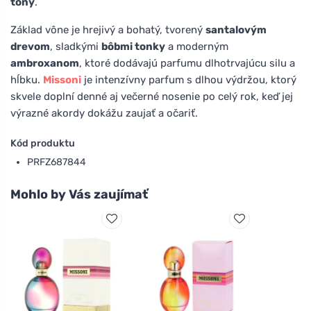
tóny
.
Základ vône je hrejivý a bohatý, tvorený
santalovým
drevom
, sladkými
bôbmi tonky
a moderným
ambroxanom
, ktoré dodávajú parfumu dlhotrvajúcu silu a
hĺbku.
Missoni
je intenzívny parfum s dlhou výdržou, ktorý
skvele doplní denné aj večerné nosenie po celý rok, keď jej
výrazné akordy dokážu zaujať a očariť.
Kód produktu
PRFZ687844
Mohlo by Vás zaujímať