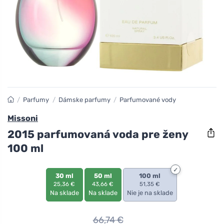
/
Parfumy
/
Dámske parfumy
/
Parfumované vody
Missoni
2015 parfumovaná voda pre ženy
100 ml
30 ml
50 ml
100 ml
25,36 €
43,66 €
51,35 €
Na sklade
Na sklade
Nie je na sklade
66,74
€