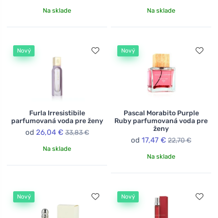
Na sklade
Na sklade
Nový
Nový
Furla Irresistibile
Pascal Morabito Purple
parfumovaná voda pre ženy
Ruby parfumovaná voda pre
ženy
od
26,04 €
33,83 €
od
17,47 €
22,70 €
Na sklade
Na sklade
Nový
Nový