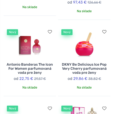
od
97,43 €
126,66 €
Na sklade
Na sklade
Nový
Nový
Antonio Banderas The Icon
DKNY Be Delicious Ice Pop
For Women parfumovaná
Very Cherry parfumovaná
voda pre ženy
voda pre ženy
od
22,75 €
od
29,86 €
29,57 €
38,82 €
Na sklade
Na sklade
Nový
Nový