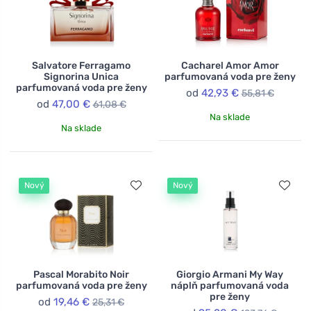
Salvatore Ferragamo
Cacharel Amor Amor
Signorina Unica
parfumovaná voda pre ženy
parfumovaná voda pre ženy
od
42,93 €
55,81 €
od
47,00 €
61,08 €
Na sklade
Na sklade
Nový
Nový
Pascal Morabito Noir
Giorgio Armani My Way
parfumovaná voda pre ženy
náplň parfumovaná voda
pre ženy
od
19,46 €
25,31 €