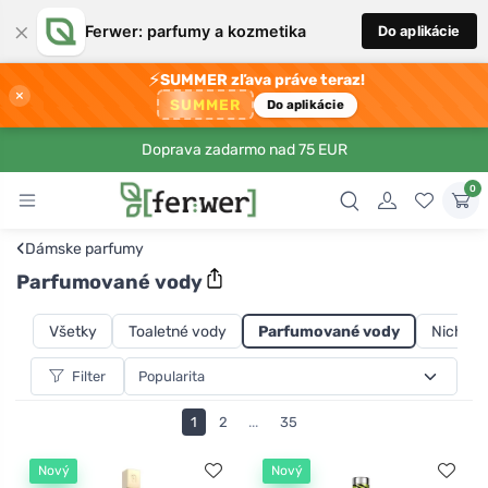
×
Ferwer: parfumy a kozmetika
Do aplikácie
⚡
SUMMER zľava práve teraz!
×
SUMMER
Do aplikácie
Doprava zadarmo nad 75 EUR
0
‹
Dámske parfumy
Parfumované vody
Všetky
Toaletné vody
Parfumované vody
Niche p
Filter
1
2
...
35
Nový
Nový