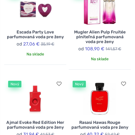
Escada Party Love
Mugler Alien Pulp Fruitée
parfumovaná voda pre ženy
plniteľná parfumovaná
voda pre ženy
od
27,06 €
35,19 €
od
108,90 €
141,57 €
Na sklade
Na sklade
Nový
Nový
Ajmal Evoke Red Edition Her
Rasasi Hawas Rouge
parfumovaná voda pre ženy
parfumovaná voda pre ženy
od
31,94 €
od
40,32 €
41,53 €
52,42 €