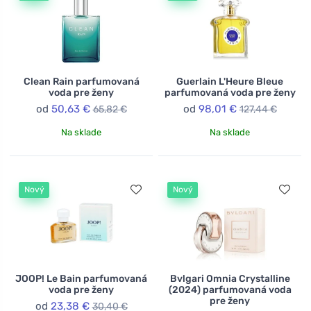
Clean Rain parfumovaná
Guerlain L'Heure Bleue
voda pre ženy
parfumovaná voda pre ženy
od
50,63 €
od
98,01 €
65,82 €
127,44 €
Na sklade
Na sklade
Nový
Nový
JOOP! Le Bain parfumovaná
Bvlgari Omnia Crystalline
voda pre ženy
(2024) parfumovaná voda
pre ženy
od
23,38 €
30,40 €