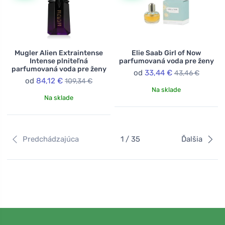
Mugler Alien Extraintense
Elie Saab Girl of Now
Intense plniteľná
parfumovaná voda pre ženy
parfumovaná voda pre ženy
od
33,44 €
43,46 €
od
84,12 €
109,34 €
Na sklade
Na sklade
Predchádzajúca
1 / 35
Ďalšia