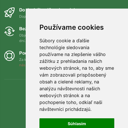
Do druhého dňa a bezplatne
Doprava zadarmo pri objednávkach nad 75 EUR
Používame cookies
Bezplatná výmena a vrátenie tovaru
Objednávku môžete kedykoľvek vrátiť alebo vymeniť do 90
Súbory cookie a ďalšie
dní.
technológie sledovania
Podporujeme Trees.org
používame na zlepšenie vášho
Za každú objednávku zasadíme strom! Prečítajte si viac
O
zážitku z prehliadania našich
nás
.
webových stránok, na to, aby sme
vám zobrazovali prispôsobený
obsah a cielené reklamy, na
analýzu návštevnosti našich
webových stránok a na
pochopenie toho, odkiaľ naši
návštevníci prichádzajú.
Súhlasím