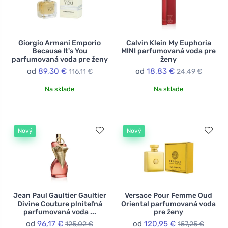
Giorgio Armani Emporio
Calvin Klein My Euphoria
Because It's You
MINI parfumovaná voda pre
parfumovaná voda pre ženy
ženy
od
89,30 €
od
18,83 €
116,11 €
24,49 €
Na sklade
Na sklade
Nový
Nový
Jean Paul Gaultier Gaultier
Versace Pour Femme Oud
Divine Couture plniteľná
Oriental parfumovaná voda
parfumovaná voda ...
pre ženy
od
96,17 €
od
120,95 €
125,02 €
157,25 €