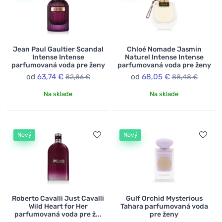
Jean Paul Gaultier Scandal
Chloé Nomade Jasmin
Intense Intense
Naturel Intense Intense
parfumovaná voda pre ženy
parfumovaná voda pre ženy
od
63,74 €
od
68,05 €
82,86 €
88,48 €
Na sklade
Na sklade
Nový
Nový
Roberto Cavalli Just Cavalli
Gulf Orchid Mysterious
Wild Heart for Her
Tahara parfumovaná voda
parfumovaná voda pre ž...
pre ženy