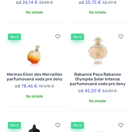
od
26,14 €
od
25,75 €
33,98 €
33,49 €
Na sklade
Na sklade
Nový
Nový
Hermes Elixir des Merveilles
Rabanne Paco Rabanne
parfumovaná voda pre ženy
Olympéa Solar Intense
parfumovaná voda pre ženy
od
78,46 €
101,98 €
od
42,20 €
54,89 €
Na sklade
Na sklade
Nový
Nový