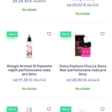
od
28,36 €
36,88 €
od
69,02 €
89,73 €
Na sklade
Na sklade
Nový
Nový
Giorgio Armani Sì Passione
Juicy Couture Viva La Juicy
náplň parfumovaná voda
Noir parfumovaná voda pre
pre ženy
ženy
od
91,38 €
od
28,80 €
118,77 €
37,46 €
Na sklade
Na sklade
Nový
Nový