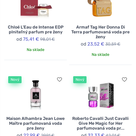
Chloé L'Eau de Intense EDP
Armaf Tag Her Donna Di
plniteľný parfum pre ženy
Terra parfumovaná voda pre
ženy
od
75,41 €
98,01 €
od
23,52 €
30,59 €
Na sklade
Na sklade
Nový
Nový
Maison Alhambra Jean Lowe
Roberto Cavalli Just Cavalli
Maître parfumovaná voda
Give Me Magic for Her
pre ženy
parfumovaná voda pr...
od
22,99 €
od
32,33 €
29,91 €
42,01 €