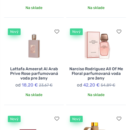
Na sklade
Na sklade
Nový
Nový
Lattafa Ameerat Al Arab
Narciso Rodriguez All Of Me
Prive Rose parfumovaná
Floral parfumovaná voda
voda pre ženy
pre ženy
od
18,20 €
od
42,20 €
23,67 €
54,89 €
Na sklade
Na sklade
Nový
Nový