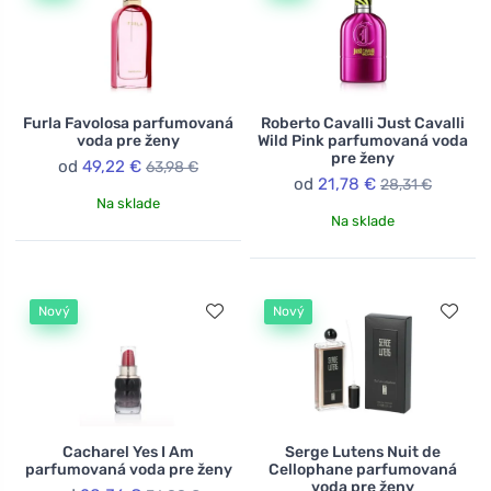
Furla Favolosa parfumovaná
Roberto Cavalli Just Cavalli
voda pre ženy
Wild Pink parfumovaná voda
pre ženy
od
49,22 €
63,98 €
od
21,78 €
28,31 €
Na sklade
Na sklade
Nový
Nový
Cacharel Yes I Am
Serge Lutens Nuit de
parfumovaná voda pre ženy
Cellophane parfumovaná
voda pre ženy