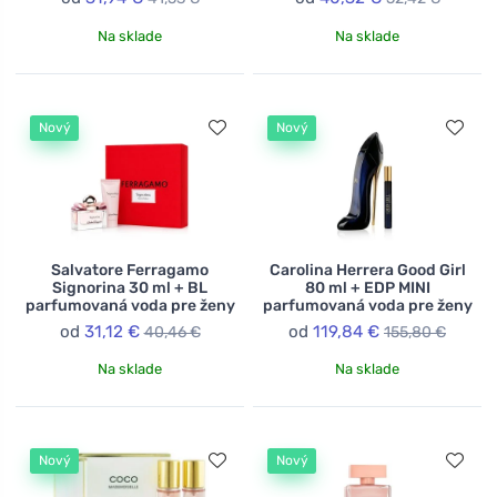
Na sklade
Na sklade
Nový
Nový
Salvatore Ferragamo
Carolina Herrera Good Girl
Signorina 30 ml + BL
80 ml + EDP MINI
parfumovaná voda pre ženy
parfumovaná voda pre ženy
od
31,12 €
od
119,84 €
40,46 €
155,80 €
Na sklade
Na sklade
Nový
Nový