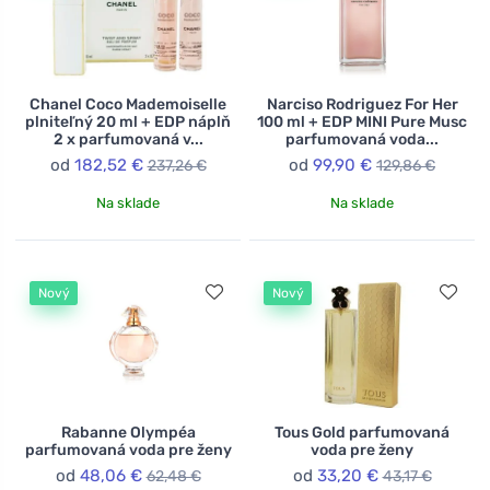
Chanel Coco Mademoiselle
Narciso Rodriguez For Her
plniteľný 20 ml + EDP náplň
100 ml + EDP MINI Pure Musc
2 x parfumovaná v...
parfumovaná voda...
od
182,52 €
od
99,90 €
237,26 €
129,86 €
Na sklade
Na sklade
Nový
Nový
Rabanne Olympéa
Tous Gold parfumovaná
parfumovaná voda pre ženy
voda pre ženy
od
48,06 €
od
33,20 €
62,48 €
43,17 €