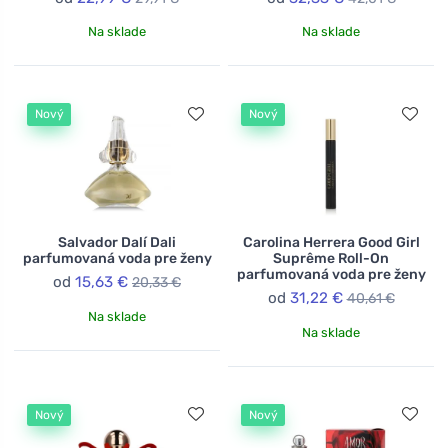
Na sklade
Na sklade
Nový
Nový
Salvador Dalí Dali
Carolina Herrera Good Girl
parfumovaná voda pre ženy
Suprême Roll-On
parfumovaná voda pre ženy
od
15,63 €
20,33 €
od
31,22 €
40,61 €
Na sklade
Na sklade
Nový
Nový