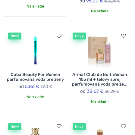
od
95,20 €
123,76 €
Na sklade
Na sklade
Nový
Nový
Cuba Beauty For Women
Armaf Club de Nuit Woman
parfumovaná voda pre ženy
105 ml + telový sprej
parfumovaná voda pre že...
od
5,86 €
7,60 €
od
38,67 €
50,29 €
Na sklade
Na sklade
Nový
Nový