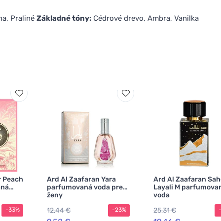
na, Praliné
Základné tóny:
Cédrové drevo, Ambra, Vanilka
r Peach
Ard Al Zaafaran Yara
Ard Al Zaafaran Sah
aná
parfumovaná voda pre
Layali M parfumova
ženy
voda
12,44 €
25,31 €
-33%
-23%