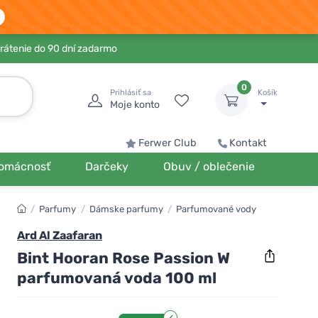
rátenie do 90 dní zadarmo
0
Prihlásiť sa
Košík
Moje konto
Ferwer Club
Kontakt
omácnosť
Darčeky
Obuv / oblečenie
/
Parfumy
/
Dámske parfumy
/
Parfumované vody
Ard Al Zaafaran
Bint Hooran Rose Passion W
parfumovaná voda 100 ml