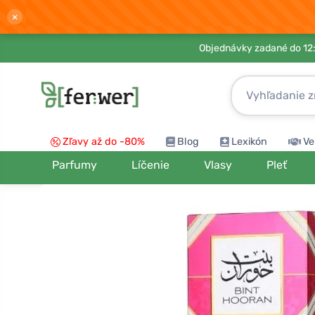
×
Objednávky zadané do 12:
Zľavy až do -80%
Blog
Lexikón
Ve
Parfumy
Líčenie
Vlasy
Pleť