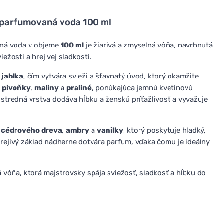
 parfumovaná voda 100 ml
ná voda v objeme
100 ml
je žiarivá a zmyselná vôňa, navrhnutá
ežosti a hrejivej sladkosti.
a
jablka
, čím vytvára svieži a šťavnatý úvod, ktorý okamžite
a
pivoňky
,
maliny
a
praliné
, ponúkajúca jemnú kvetinovú
stredná vrstva dodáva hĺbku a ženskú príťažlivosť a vyvažuje
z
cédrového dreva
,
ambry
a
vanilky
, ktorý poskytuje hladký,
rejivý základ nádherne dotvára parfum, vďaka čomu je ideálny
vôňa, ktorá majstrovsky spája sviežosť, sladkosť a hĺbku do