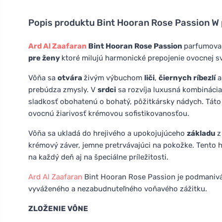
Popis produktu
Bint Hooran Rose Passion W
Ard Al Zaafaran
Bint Hooran Rose Passion
parfumova
pre ženy
ktoré milujú harmonické prepojenie ovocnej svi
Vôňa sa
otvára
živým výbuchom
liči
,
čiernych ríbezlí
prebúdza zmysly. V
srdci
sa rozvíja luxusná kombináci
sladkosť obohatenú o bohatý, pôžitkársky nádych. Táto 
ovocnú žiarivosť krémovou sofistikovanosťou.
Vôňa sa ukladá do hrejivého a upokojujúceho
základu
krémový záver, jemne pretrvávajúci na pokožke. Tento h
na každý deň aj na špeciálne príležitosti.
Ard Al Zaafaran
Bint Hooran Rose Passion je podmanivá 
vyváženého a nezabudnuteľného voňavého zážitku.
ZLOŽENIE VÔNE