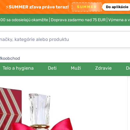
⚡
SUMMER zľava práve teraz!
SUMMER
Do aplikácie
00 sa odosielajú okamžite |
Doprava zadarmo nad 75 EUR
| Výmena a v
ľkoobchod
Telo a hygiena
Deti
Muži
Zdravie
D