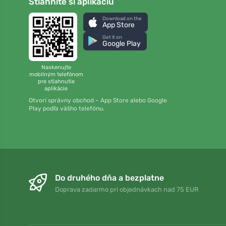
Stiahnite si aplikáciu
Download on the
App Store
Get it on
Google Play
Naskenujte
mobilným telefónom
pre stiahnutie
aplikácie
Otvorí správny obchod – App Store alebo Google
Play podľa vášho telefónu.
Do druhého dňa a bezplatne
Doprava zadarmo pri objednávkach nad 75 EUR