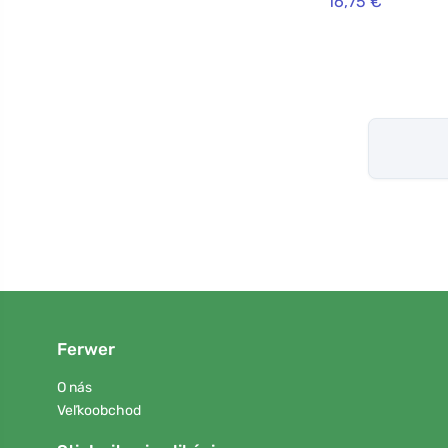
16,75 €
Ferwer
O nás
Veľkoobchod