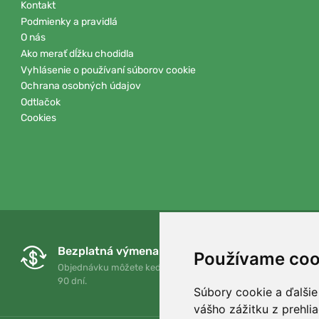
Kontakt
Podmienky a pravidlá
O nás
Ako merať dĺžku chodidla
Vyhlásenie o používaní súborov cookie
Ochrana osobných údajov
Odtlačok
Cookies
Bezplatná výmena a vrátenie tovaru
Používame coo
Objednávku môžete kedykoľvek vrátiť alebo vymeniť do
90 dní.
Súbory cookie a ďalšie
vášho zážitku z prehli