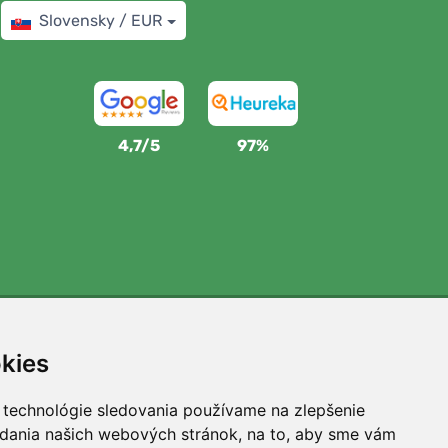
Slovensky / EUR
4,7/5
97%
Podporujeme Trees.org
kies
Za každú objednávku zasadíme strom! Prečítajte si viac
O nás
.
 technológie sledovania používame na zlepšenie
adania našich webových stránok, na to, aby sme vám