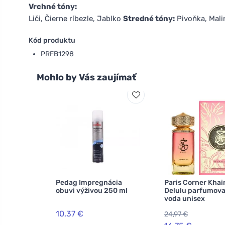
Vrchné tóny:
Liči, Čierne ríbezle, Jablko
Stredné tóny:
Pivoňka, Mali
Kód produktu
PRFB1298
Mohlo by Vás zaujímať
Pedag Impregnácia
Paris Corner Khai
obuvi výživou 250 ml
Delulu parfumov
voda unisex
10,37 €
24,97 €