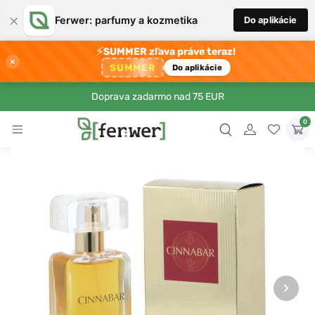
×
Ferwer: parfumy a kozmetika
Do aplikácie
⚡
SUMMER zľava práve teraz!
×
SUMMER
Do aplikácie
Doprava zadarmo nad 75 EUR
0
›