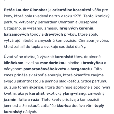
Estée Lauder Cinnabar
je
orientálne korenistá
vôňa pre
ženy, ktorá bola uvedená na trh v roku 1978. Tento ikonický
parfum, vytvorený Bernardem Chantem a Josephine
Catapano, je výraznou zmesou
hrejivých korenín
,
balzamových
tónov a
drevitých
prvkov, ktoré spolu
vytvárajú hlbokú a zmyselnú kompozíciu. Cinnabar je vôňa,
ktorá zahalí do tepla a evokuje exotické diaľky.
Úvod vône otvárajú výrazné
korenisté
tóny, doplnené
klinčekom
, sviežou
mandarínkou
, sladkou
broskyňou
a
nádychom
pomarančového kvetu
a
bergamotu
. Táto
zmes prináša sviežosť a energiu, ktorá okamžite zaujme
svojou pikantnosťou a jemnou sladkosťou. Srdce parfumu
pulzuje tónmi
škorice
, ktorá dominuje spoločne s opojnými
kvetmi, ako je
karafiát
, exotický
ylang-ylang
, zmyselný
jazmín
,
ľalia
a
ruža
. Tieto kvety pridávajú kompozícii
jemnosť a ženskosť, zatiaľ čo
škorica
dodáva vôni
teplý
korenistý
nádych.