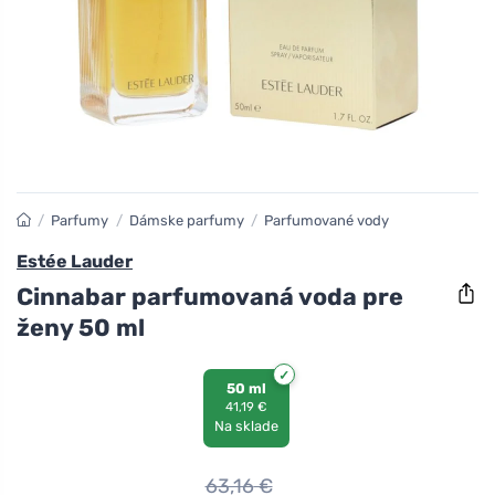
/
Parfumy
/
Dámske parfumy
/
Parfumované vody
Estée Lauder
Cinnabar parfumovaná voda pre
ženy 50 ml
50 ml
41,19 €
Na sklade
63,16
€