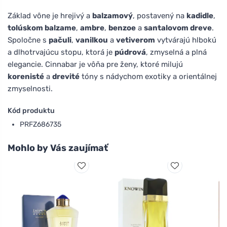
Základ vône je hrejivý a
balzamový
, postavený na
kadidle
,
tolúskom balzame
,
ambre
,
benzoe
a
santalovom dreve
.
Spoločne s
pačuli
,
vanilkou
a
vetiverom
vytvárajú hlbokú
a dlhotrvajúcu stopu, ktorá je
púdrová
, zmyselná a plná
elegancie. Cinnabar je vôňa pre ženy, ktoré milujú
korenisté
a
drevité
tóny s nádychom exotiky a orientálnej
zmyselnosti.
Kód produktu
PRFZ686735
Mohlo by Vás zaujímať