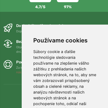
4,7/5
97%
Do druhého dňa a bezplatne
Doprava zadarmo pri objednávkach nad 75 EUR
Používame cookies
Bezplatná výmena a vrátenie tovaru
Objednávku môžete kedykoľvek vrátiť alebo vymeniť do 90
Súbory cookie a ďalšie
dní.
technológie sledovania
Podporujeme Trees.org
používame na zlepšenie vášho
Za každú objednávku zasadíme strom! Prečítajte si viac
O
zážitku z prehliadania našich
nás
.
webových stránok, na to, aby sme
vám zobrazovali prispôsobený
obsah a cielené reklamy, na
analýzu návštevnosti našich
webových stránok a na
pochopenie toho, odkiaľ naši