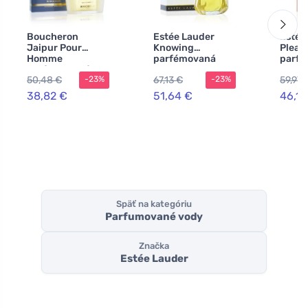
Boucheron
Estée Lauder
Estée
Jaipur Pour
Knowing
Pleas
Homme
parfémovaná
parf
parfumovaná
voda 75 ml pre
voda 
50,48 €
67,13 €
59,97 
-23%
-23%
voda pre mužov
ženy
ženy
100 ml
38,82 €
51,64 €
46,13
Späť na kategóriu
Parfumované vody
Značka
Estée Lauder