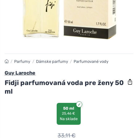
/
Parfumy
/
Dámske parfumy
/
Parfumované vody
Guy Laroche
Fidji parfumovaná voda pre ženy 50
ml
50 ml
25,46 €
Na sklade
33,11
€