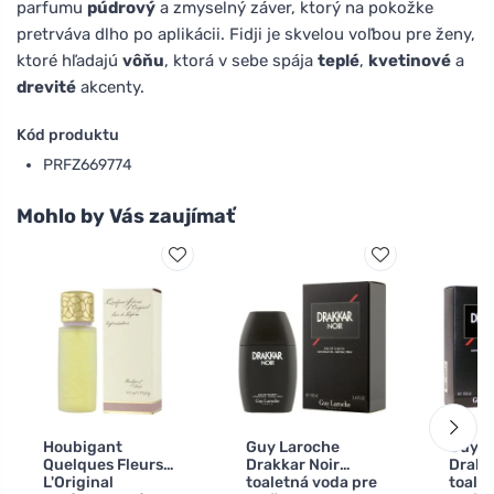
parfumu
púdrový
a zmyselný záver, ktorý na pokožke
pretrváva dlho po aplikácii. Fidji je skvelou voľbou pre ženy,
ktoré hľadajú
vôňu
, ktorá v sebe spája
teplé
,
kvetinové
a
drevité
akcenty.
Kód produktu
PRFZ669774
Mohlo by Vás zaujímať
Houbigant
Guy Laroche
Guy L
Quelques Fleurs
Drakkar Noir
Drakk
L'Original
toaletná voda pre
toale