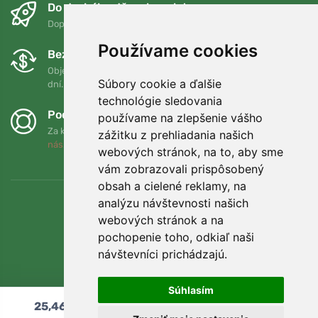
Do druhého dňa a bezplatne
Doprava zadarmo pri objednávkach nad 75 EUR
Používame cookies
Bezplatná výmena a vrátenie tovaru
Objednávku môžete kedykoľvek vrátiť alebo vymeniť do 90
Súbory cookie a ďalšie
dní.
technológie sledovania
Podporujeme Trees.org
používame na zlepšenie vášho
Za každú objednávku zasadíme strom! Prečítajte si viac
O
zážitku z prehliadania našich
nás
.
webových stránok, na to, aby sme
vám zobrazovali prispôsobený
obsah a cielené reklamy, na
analýzu návštevnosti našich
webových stránok a na
pochopenie toho, odkiaľ naši
návštevníci prichádzajú.
Súhlasím
25,46
€
Pridať do košíka