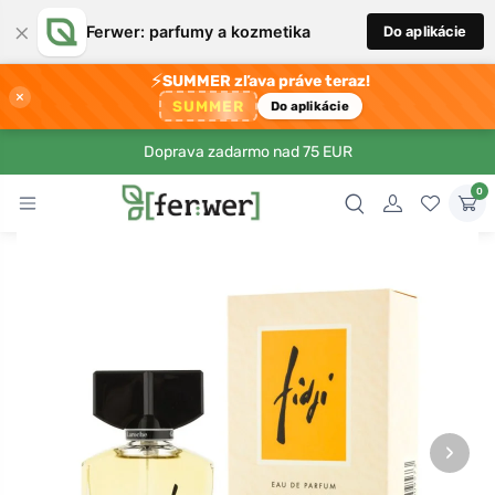
×
Ferwer: parfumy a kozmetika
Do aplikácie
⚡
SUMMER zľava práve teraz!
×
SUMMER
Do aplikácie
Doprava zadarmo nad 75 EUR
0
›