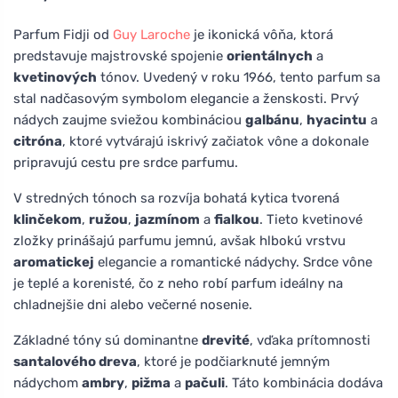
Parfum Fidji od
Guy Laroche
je ikonická vôňa, ktorá
predstavuje majstrovské spojenie
orientálnych
a
kvetinových
tónov. Uvedený v roku 1966, tento parfum sa
stal nadčasovým symbolom elegancie a ženskosti. Prvý
nádych zaujme sviežou kombináciou
galbánu
,
hyacintu
a
citróna
, ktoré vytvárajú iskrivý začiatok vône a dokonale
pripravujú cestu pre srdce parfumu.
V stredných tónoch sa rozvíja bohatá kytica tvorená
klinčekom
,
ružou
,
jazmínom
a
fialkou
. Tieto kvetinové
zložky prinášajú parfumu jemnú, avšak hlbokú vrstvu
aromatickej
elegancie a romantické nádychy. Srdce vône
je teplé a korenisté, čo z neho robí parfum ideálny na
chladnejšie dni alebo večerné nosenie.
Základné tóny sú dominantne
drevité
, vďaka prítomnosti
santalového dreva
, ktoré je podčiarknuté jemným
nádychom
ambry
,
pižma
a
pačuli
. Táto kombinácia dodáva