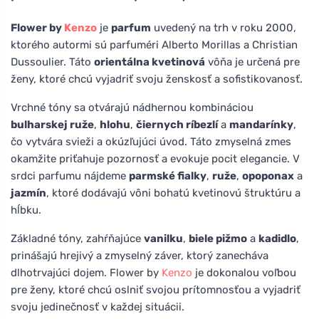
Flower by
Kenzo
je
parfum
uvedený na trh v roku 2000,
ktorého autormi sú parfuméri Alberto Morillas a Christian
Dussoulier. Táto
orientálna kvetinová
vôňa je určená pre
ženy, ktoré chcú vyjadriť svoju ženskosť a sofistikovanosť.
Vrchné tóny sa otvárajú nádhernou kombináciou
bulharskej ruže
,
hlohu
,
čiernych ríbezlí
a
mandarínky
,
čo vytvára svieži a okúzľujúci úvod. Táto zmyselná zmes
okamžite priťahuje pozornosť a evokuje pocit elegancie. V
srdci parfumu nájdeme
parmské fialky
,
ruže
,
opoponax
a
jazmín
, ktoré dodávajú vôni bohatú kvetinovú štruktúru a
hĺbku.
Základné tóny, zahŕňajúce
vanilku
,
biele pižmo
a
kadidlo
,
prinášajú hrejivý a zmyselný záver, ktorý zanecháva
dlhotrvajúci dojem. Flower by
Kenzo
je dokonalou voľbou
pre ženy, ktoré chcú oslniť svojou prítomnosťou a vyjadriť
svoju jedinečnosť v každej situácii.