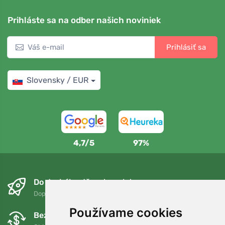
Prihláste sa na odber našich noviniek
Prihlásiť sa
Slovensky / EUR
4,7/5
97%
Do druhého dňa a bezplatne
Doprava zadarmo pri objednávkach nad 75 EUR
Používame cookies
Bezplatná výmena a vrátenie tovaru