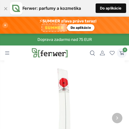
×
Ferwer: parfumy a kozmetika
Do aplikácie
⚡
SUMMER zľava práve teraz!
×
SUMMER
Do aplikácie
Doprava zadarmo nad 75 EUR
0
›