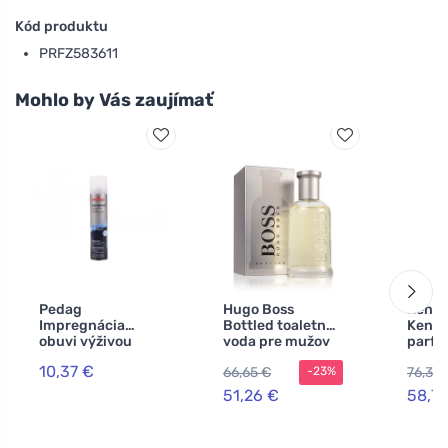
Kód produktu
PRFZ583611
Mohlo by Vás zaujímať
Pedag
Hugo Boss
Kenzo
Impregnácia
Bottled toaletná
Kenzo
obuvi výživou
voda pre mužov
parf
250 ml
100 ml
voda 
10,37 €
66,65 €
76,38
-23%
100 m
51,26 €
58,7