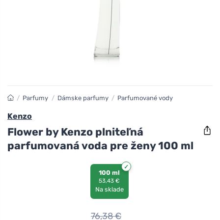
/
Parfumy
/
Dámske parfumy
/
Parfumované vody
Kenzo
Flower by Kenzo plniteľná
parfumovaná voda pre ženy 100 ml
100 ml
53,43 €
Na sklade
76,38
€