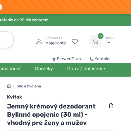
rátenie do 90 dní zadarmo
0
Prihlásiť sa
Košík
Moje konto
Ferwer Club
Kontakt
omácnosť
Darčeky
Obuv / oblečenie
/
Telo a hygiena
Kvitok
Jemný krémový dezodorant
Bylinné opojenie (30 ml) -
vhodný pre ženy a mužov