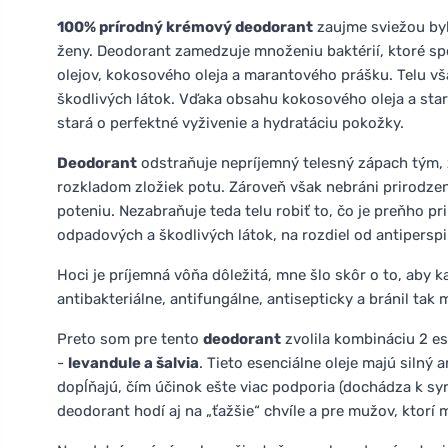
100% prírodný krémový deodorant
zaujme sviežou by
ženy. Deodorant zamedzuje množeniu baktérií, ktoré s
olejov, kokosového oleja a marantového prášku. Telu vša
škodlivých látok. Vďaka obsahu kokosového oleja a st
stará o perfektné vyživenie a hydratáciu pokožky.
Deodorant
odstraňuje nepríjemný telesný zápach tým, 
rozkladom zložiek potu. Zároveň však nebráni prirodze
poteniu. Nezabraňuje teda telu robiť to, čo je preňho p
odpadových a škodlivých látok, na rozdiel od antiperspi
Hoci je príjemná vôňa dôležitá, mne šlo skôr o to, aby ka
antibakteriálne, antifungálne, antisepticky a bránil tak 
Preto som pre tento
deodorant
zvolila kombináciu 2 es
-
levandule a šalvia
. Tieto esenciálne oleje majú silný 
dopĺňajú, čím účinok ešte viac podporia (dochádza k syn
deodorant hodí aj na „ťažšie“ chvíle a pre mužov, ktorí 