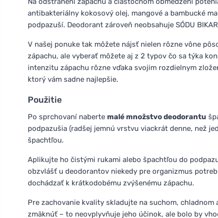
Na odstránení zápachu a čiastočnom obmedzení potenia 
antibakteriálny kokosový olej, mangové a bambucké mas
podpazuší. Deodorant zároveň neobsahuje SÓDU BIKARB
V našej ponuke tak môžete nájsť nielen rôzne vône pôs
zápachu, ale vyberať môžete aj z 2 typov čo sa týka kon
intenzitu zápachu rôzne vďaka svojim rozdielnym zložen
ktorý vám sadne najlepšie.
Použitie
Po sprchovaní naberte
malé množstvo deodorantu
špa
podpazušia (radšej jemnú vrstvu viackrát denne, než j
špachtľou.
Aplikujte ho čistými rukami alebo špachtľou do podpazu
obzvlášť u deodorantov niekedy pre organizmus potrebná
dochádzať k krátkodobému zvýšenému zápachu.
Pre zachovanie kvality skladujte na suchom, chladnom 
zmäknúť – to neovplyvňuje jeho účinok, ale bolo by vho