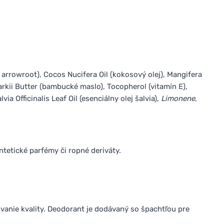
rrowroot), Cocos Nucifera Oil (kokosový olej), Mangifera
kii Butter (bambucké maslo), Tocopherol (vitamín E),
via Officinalis Leaf Oil (esenciálny olej šalvia),
Limonene,
tetické parfémy či ropné deriváty.
vanie kvality. Deodorant je dodávaný so špachtľou pre