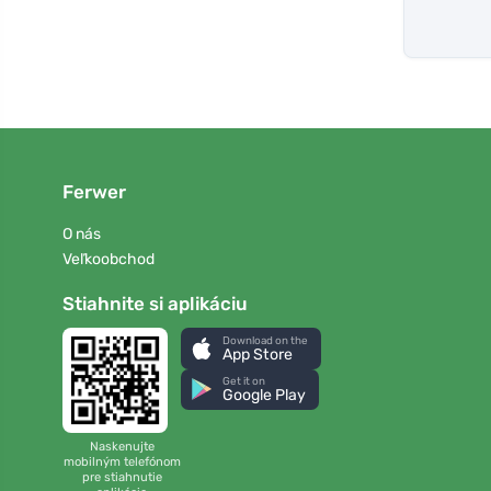
Ferwer
O nás
Veľkoobchod
Stiahnite si aplikáciu
Download on the
App Store
Get it on
Google Play
Naskenujte
mobilným telefónom
pre stiahnutie