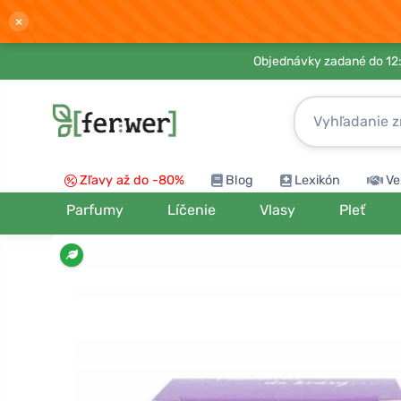
×
Objednávky zadané do 12:
Zľavy až do -80%
Blog
Lexikón
Ve
Parfumy
Líčenie
Vlasy
Pleť