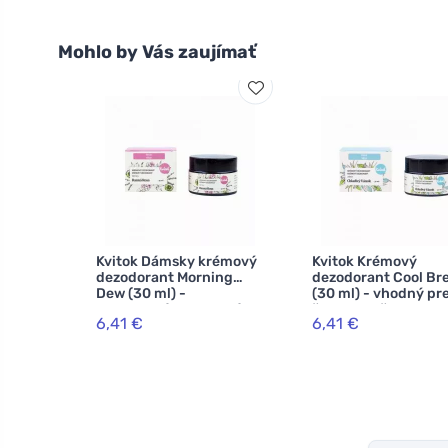
Mohlo by Vás zaujímať
Kvitok Dámsky krémový
Kvitok Krémový
dezodorant Morning
dezodorant Cool Br
Dew (30 ml) -
(30 ml) - vhodný pr
nezanecháva lepkavý
ženy a mužov
6,41 €
6,41 €
pocit