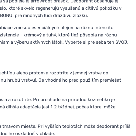
sa podieľa aj arrowroot prášok. Deodorant obsahuje aj
lo, ktoré skvelo regenerujú vysušenú a citlivú pokožku v
ONU, pre mnohých ľudí dráždivú zložku.
obiace zmesou esenciálnych olejov na rôznu intenzitu
zistencie - krémový a tuhý, ktoré tiež pôsobia na rôznu
iam a výberu aktívnych látok. Vyberte si pre seba ten SVOJ,
chtľou alebo prstom a rozotrite v jemnej vrstve do
ednu hrubú vrstvu). Je vhodné ho pred použitím premiešať
šia a rozotrite. Pri prechode na prírodnú kozmetiku je
 dlhšia adaptácia (asi 1-2 týždne), počas ktorej môže
a tmavom mieste. Pri vyšších teplotách môže deodorant príliš
dné ho uskladniť v chlade.