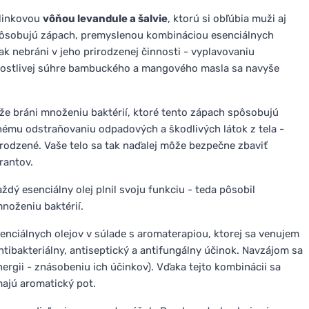
linkovou
vôňou levandule a šalvie
, ktorú si obľúbia muži aj
pôsobujú zápach, premyslenou kombináciou esenciálnych
k nebráni v jeho prirodzenej činnosti - vyplavovaniu
arostlivej súhre bambuckého a mangového masla sa navyše
že bráni množeniu baktérií, ktoré tento zápach spôsobujú
nému odstraňovaniu odpadových a škodlivých látok z tela -
rirodzené. Vaše telo sa tak naďalej môže bezpečne zbaviť
rantov.
ždý esenciálny olej plnil svoju funkciu - teda pôsobil
množeniu baktérií.
enciálnych olejov v súlade s aromaterapiou, ktorej sa venujem
antibakteriálny, antiseptický a antifungálny účinok. Navzájom sa
ergii - znásobeniu ich účinkov). Vďaka tejto kombinácii sa
majú aromatický pot.