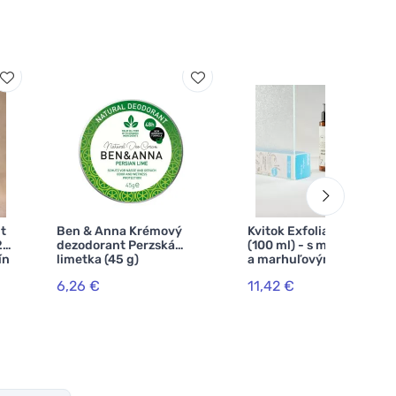
t
Ben & Anna Krémový
Kvitok Exfoliačné mlieko
2
dezodorant Perzská
(100 ml) - s mandľovým
ín
limetka (45 g)
a marhuľovým olejom
6,26 €
11,42 €