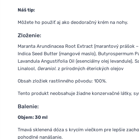
Náš tip:
Môžete ho použiť aj ako deodoračný krém na nohy.
Zloženie:
Maranta Arundinacea Root Extract (marantový prášok – a
Indica Seed Butter (mangové maslo), Butyrospermum Par
Lavandula Angustifolia Oil (esenciálny olej levandule), Sal
Linalool,
Geraniol.
z prírodných éterických olejov
Obsah zložiek rastlinného pôvodu: 100%.
Tento produkt neobsahuje žiadne konzervačné látky, syn
Balenie:
Objem: 30 ml
Tmavá sklenená dóza s krycím viečkom pre lepšie zacho
pohodlné nanášanie.