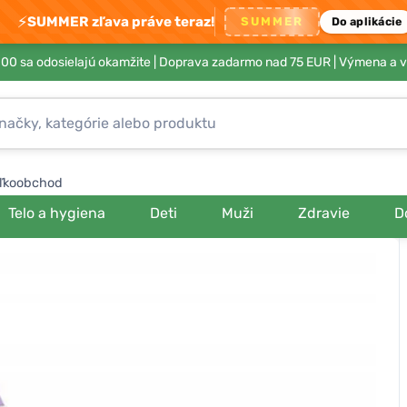
⚡
SUMMER zľava práve teraz!
SUMMER
Do aplikácie
00 sa odosielajú okamžite |
Doprava zadarmo nad 75 EUR
| Výmena a v
ľkoobchod
Telo a hygiena
Deti
Muži
Zdravie
D