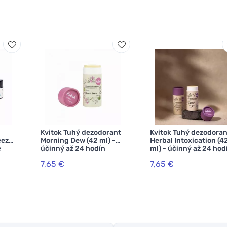
Kvitok Tuhý dezodorant
Kvitok Tuhý dezodoran
eeze
Morning Dew (42 ml) -
Herbal Intoxication (4
e
účinný až 24 hodín
ml) - účinný až 24 hod
7,65 €
7,65 €