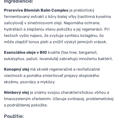
Ingrediencie:
Prorevive Blemish Balm Complex
je prebiotický
fermentovaný extrakt z kôry bielej vŕby (rastlinná kyselina
salicylová) v slnečnicovom oleji. Napomáha ochrane,
hydratácii a zlepšeniu stavu pokožky a jej regenerácii. Pri
testoch vyšlo najavo, že zvyšuje syntézu kolagénu, čo
môže zlepšiť tonus pleti a znížiť výskyt jemných vrások.
Esenciálne oleje v BIO
kvalite (tea tree, bergamot,
eukalyptus, pačuli, levanduľa) zabraňujú množeniu baktérií.
Konopný olej
má skvelé regeneračné a revitalizačné
vlastnosti a pomáha zmierňovať prejavy atopického
ekzému, psoriázy a mykózy.
Nimbový olej
je známy svojou charakteristickou vôňou a
tmavozeleným sfarbením. Uľavuje svrbiacej, problematickej
a podráždenej pokožke.
Použitie: