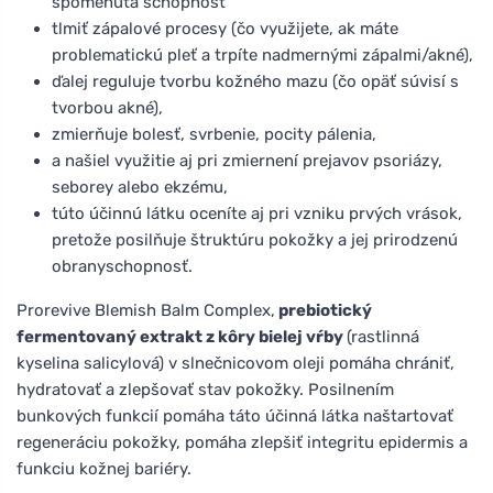
spomenutá schopnosť
tlmiť zápalové procesy (čo využijete, ak máte
problematickú pleť a trpíte nadmernými zápalmi/akné),
ďalej reguluje tvorbu kožného mazu (čo opäť súvisí s
tvorbou akné),
zmierňuje bolesť, svrbenie, pocity pálenia,
a našiel využitie aj pri zmiernení prejavov psoriázy,
seborey alebo ekzému,
túto účinnú látku oceníte aj pri vzniku prvých vrások,
pretože posilňuje štruktúru pokožky a jej prirodzenú
obranyschopnosť.
Prorevive Blemish Balm Complex,
prebiotický
fermentovaný extrakt z kôry bielej vŕby
(rastlinná
kyselina salicylová) v slnečnicovom oleji pomáha chrániť,
hydratovať a zlepšovať stav pokožky. Posilnením
bunkových funkcií pomáha táto účinná látka naštartovať
regeneráciu pokožky, pomáha zlepšiť integritu epidermis a
funkciu kožnej bariéry.