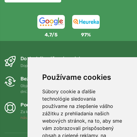
4,7/5
97%
Do druhého dňa a bezplatne
Doprava zadarmo pri objednávkach nad 75 EUR
Používame cookies
Bezplatná výmena a vrátenie tovaru
Objednávku môžete kedykoľvek vrátiť alebo vymeniť do 90
Súbory cookie a ďalšie
dní.
technológie sledovania
Podporujeme Trees.org
používame na zlepšenie vášho
Za každú objednávku zasadíme strom! Prečítajte si viac
O
zážitku z prehliadania našich
nás
.
webových stránok, na to, aby sme
vám zobrazovali prispôsobený
obsah a cielené reklamy, na