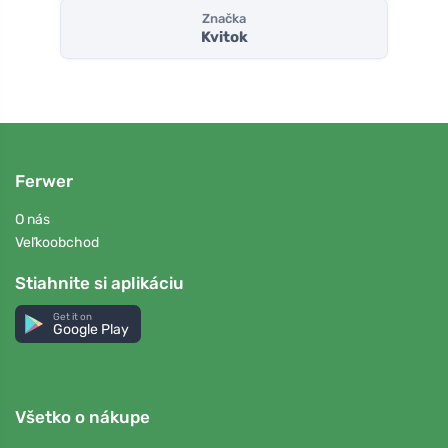
Značka
Kvitok
Ferwer
O nás
Veľkoobchod
Stiahnite si aplikáciu
Get it on
Google Play
Všetko o nákupe