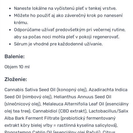
Naneste lokálne na vyčistenú pleť v tenkej vrstve.
Môžete ho použiť aj ako záverečný krok po nanesení
krému.
Odporúčame užívať predovšetkým pri večernej rutine,
aby sa počas noci mohla pleť v pokoji regenerovať.
Sérum je vhodné pre každodenné užívanie.
Balenie:
Objem 10 ml
Zloženie:
Cannabis Sativa Seed Oil (konopný olej), Azadirachta Indica
Seed Oil (nimbový olej), Helianthus Annuus Seed Oil
(slnečnicový olej), Melaleuca Alternifolia Leaf Oil (esenciálny
olej tea tree), Cannabidiol (CBD extrakt), Lactobacillus/Salix
Alba Bark Ferment Filtrate (prebiotický fermentovaný
extrakt kôry bielej vŕby = rastlinná kyselina salicylová),
Pogostemon Cablin Oil (esenciálny olej Pačuli), Citrus