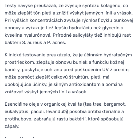
Testy navyše preukázali, že zvyšuje syntézu kolagénu, čo
môže zlepšiť tón pleti a znížiť výskyt jemných línií a vrások.
Pri vyšších koncentráciách zvyšuje rýchlosť cyklu bunkovej
obnovy a vykazuje tiež lepšiu hydratáciu než glycerín a
kyselina hyalurónová. Prírodné salicyláty tiež inhibujú rast
baktérií S. aureus a P. acnes.
Klinické testovanie preukázalo, že je účinným hydratačným
prostriedkom, zlepšuje obnovu buniek a funkciu kožnej
bariéry, poskytuje ochranu pred poškodením UV žiarením,
môže pomôcť zlepšiť celkovú štruktúru pleti, má
upokojujúce účinky, je silným antioxidantom a pomáha
znižovať výskyt jemných línií a vrások.
Esenciálne oleje v organickej kvalite (tea tree, bergamot,
eukalyptus, pačuli, levanduľa) pôsobia antibakteriálne a
protihubovo, zabraňujú rastu baktérií, ktoré spôsobujú
zápaly.