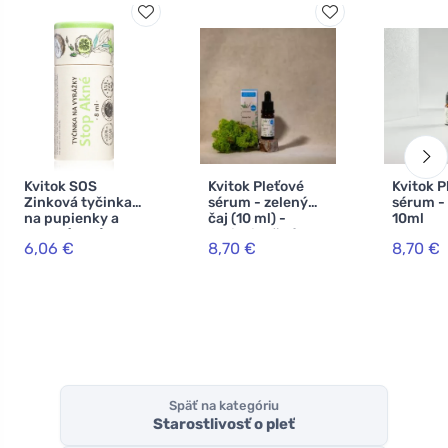
Kvitok SOS
Kvitok Pleťové
Kvitok P
Zinková tyčinka
sérum - zelený
sérum - 
na pupienky a
čaj (10 ml) -
10ml
opary (8 ml) - s
antioxidačné a
6,06 €
8,70 €
8,70 €
oxidom
protizápalové
zinočnatým
účinky
Späť na kategóriu
Starostlivosť o pleť