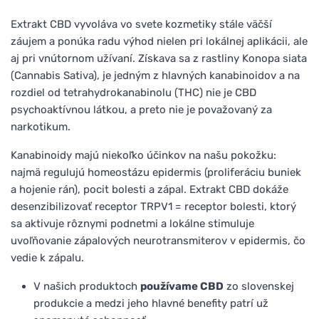
Extrakt CBD vyvoláva vo svete kozmetiky stále väčší
záujem a ponúka radu výhod nielen pri lokálnej aplikácii, ale
aj pri vnútornom užívaní. Získava sa z rastliny Konopa siata
(Cannabis Sativa), je jedným z hlavných kanabinoidov a na
rozdiel od tetrahydrokanabinolu (THC) nie je CBD
psychoaktívnou látkou, a preto nie je považovaný za
narkotikum.
Kanabinoidy majú niekoľko účinkov na našu pokožku:
najmä regulujú homeostázu epidermis (proliferáciu buniek
a hojenie rán), pocit bolesti a zápal. Extrakt CBD dokáže
desenzibilizovať receptor TRPV1 = receptor bolesti, ktorý
sa aktivuje rôznymi podnetmi a lokálne stimuluje
uvoľňovanie zápalových neurotransmiterov v epidermis, čo
vedie k zápalu.
V našich produktoch
používame CBD
zo slovenskej
produkcie a medzi jeho hlavné benefity patrí už