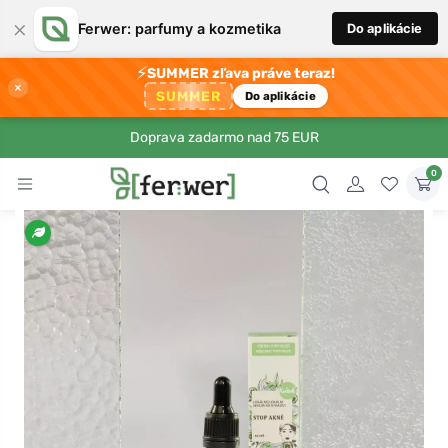
×
Ferwer: parfumy a kozmetika
Do aplikácie
⚡
SUMMER zľava práve teraz!
×
SUMMER
Do aplikácie
Doprava zadarmo nad 75 EUR
0