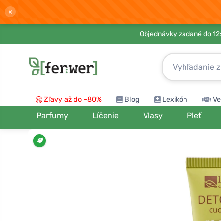
×
Objednávky zadané do 12:
Zľavy až do -80%
Blog
Lexikón
Ve
Parfumy
Líčenie
Vlasy
Pleť