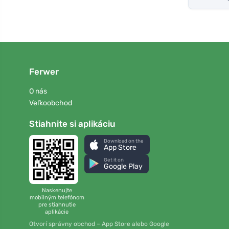
Ferwer
O nás
Veľkoobchod
Stiahnite si aplikáciu
Download on the
App Store
Get it on
Google Play
Naskenujte
mobilným telefónom
pre stiahnutie
aplikácie
Otvorí správny obchod – App Store alebo Google