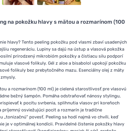
ing na pokožku hlavy s mätou a rozmarínom (100
nie hlavy? Tento peeling pokožku pod vlasmi zbaví usadených
ejšiu regeneráciu. Lupiny sa dajú na ústup a vlasová pokožka
posilní prirodzený mikrobióm pokožky a čistiacu silu podporí
uluje vlasové folikuly. Gél z aloe a bisabolol upokojí pokožku
vlasové folikuly bez prebytočného mazu. Esenciálny olej z mäty
 zmysly.
ou a rozmarínom (100 ml) je cielená starostlivosť pre vlasovú
zvládne bežný šampón. Pomáha odstraňovať nánosy stylingu,
spievať k pocitu svrbenia, splihnutia vlasov pri koreňoch
a príjemný osviežujúci pocit a rozmarín je tradične
u „tonizačnú" povesť. Peeling sa hodí najmä vo chvíli, keď
e je v optimálnej kondícii. Pravidelné čistenie pokožky hlavy