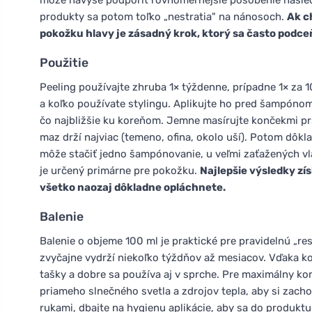
môže navyše podporiť rovnomernejšie pôsobenie následne
produkty sa potom toľko „nestratia" na nánosoch.
Ak c
pokožku hlavy je zásadný krok, ktorý sa často podce
Použitie
Peeling používajte zhruba 1× týždenne, prípadne 1× za 
a koľko používate stylingu. Aplikujte ho pred šampónom
čo najbližšie ku koreňom. Jemne masírujte končekmi prs
maz drží najviac (temeno, ofina, okolo uší). Potom dôk
môže stačiť jedno šampónovanie, u veľmi zaťažených vl
je určený primárne pre pokožku.
Najlepšie výsledky zí
všetko naozaj dôkladne opláchnete.
Balenie
Balenie o objeme 100 ml je praktické pre pravidelnú „re
zvyčajne vydrží niekoľko týždňov až mesiacov. Vďaka ko
tašky a dobre sa používa aj v sprche. Pre maximálny 
priameho slnečného svetla a zdrojov tepla, aby si zach
rukami, dbajte na hygienu aplikácie, aby sa do produkt