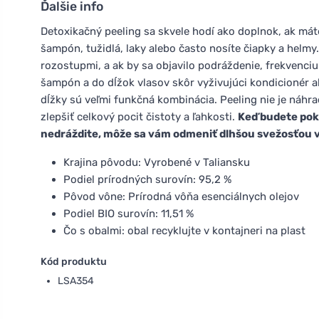
Ďalšie info
Detoxikačný peeling sa skvele hodí ako doplnok, ak mát
šampón, tužidlá, laky alebo často nosíte čiapky a helmy
rozostupmi, a ak by sa objavilo podráždenie, frekvenciu
šampón a do dĺžok vlasov skôr vyživujúci kondicionér 
dĺžky sú veľmi funkčná kombinácia. Peeling nie je ná
zlepšiť celkový pocit čistoty a ľahkosti.
Keď budete poko
nedráždite, môže sa vám odmeniť dlhšou svežosťou v
Krajina pôvodu: Vyrobené v Taliansku
Podiel prírodných surovín: 95,2 %
Pôvod vône: Prírodná vôňa esenciálnych olejov
Podiel BIO surovín: 11,51 %
Čo s obalmi: obal recyklujte v kontajneri na plast
Kód produktu
LSA354