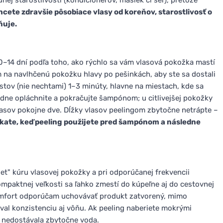
j starostlivosti (kondicionérov, masiek či sér), pretože
hcete zdravšie pôsobiace vlasy od koreňov, starostlivosť o
ňuje.
10–14 dní podľa toho, ako rýchlo sa vám vlasová pokožka mastí
 na navlhčenú pokožku hlavy po pešinkách, aby ste sa dostali
tov (nie nechtami) 1–3 minúty, hlavne na miestach, kde sa
ladne opláchnite a pokračujte šampónom; u citlivejšej pokožky
asov pokojne dve. Dĺžky vlasov peelingom zbytočne netrápte –
skate, keď peeling použijete pred šampónom a následne
set" kúru vlasovej pokožky a pri odporúčanej frekvencii
mpaktnej veľkosti sa ľahko zmestí do kúpeľne aj do cestovnej
komfort odporúčam uchovávať produkt zatvorený, mimo
oval konzistenciu aj vôňu. Ak peeling naberiete mokrými
u nedostávala zbytočne voda.