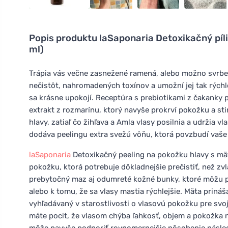
Popis produktu
laSaponaria Detoxikačný píl
ml)
Trápia vás večne zasnežené ramená, alebo možno svrbe
nečistôt, nahromadených toxínov a umožní jej tak rýchl
sa krásne upokojí. Receptúra s prebiotikami z čakanky 
extrakt z rozmarínu, ktorý navyše prokrví pokožku a stim
hlavy, zatiaľ čo žihľava a Amla vlasy posilnia a udržia 
dodáva peelingu extra svežú vôňu, ktorá povzbudí vaše
laSaponaria
Detoxikačný peeling na pokožku hlavy s mät
pokožku, ktorá potrebuje dôkladnejšie prečistiť, než 
prebytočný maz aj odumreté kožné bunky, ktoré môžu pri
alebo k tomu, že sa vlasy mastia rýchlejšie. Mäta prináš
vyhľadávaný v starostlivosti o vlasovú pokožku pre svoj
máte pocit, že vlasom chýba ľahkosť, objem a pokožka ni