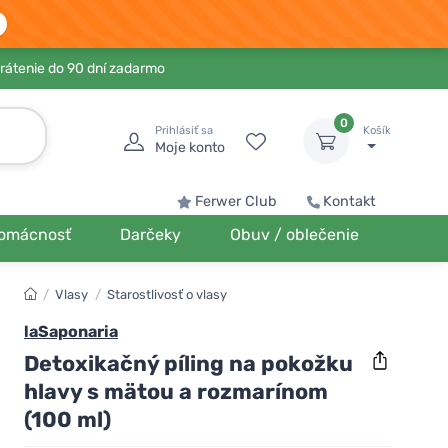
rátenie do 90 dní zadarmo
0
Prihlásiť sa
Košík
Moje konto
Ferwer Club
Kontakt
omácnosť
Darčeky
Obuv / oblečenie
/
Vlasy
/
Starostlivosť o vlasy
laSaponaria
Detoxikačný píling na pokožku
hlavy s mätou a rozmarínom
(100 ml)