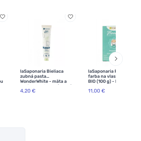
laSaponaria Bieliaca
laSaponaria Prírodná
zubná pasta
farba na vlasy Lakshmi
ou
WonderWhite - mäta a
BIO (100 g) - lieskový
aktívne uhlie BIO (75 ml)
orech
4,20 €
11,00 €