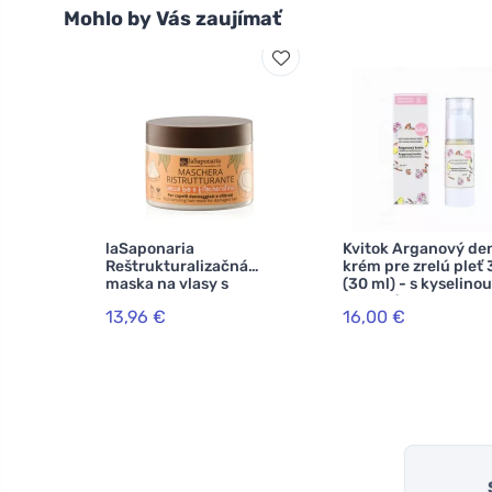
Mohlo by Vás zaujímať
laSaponaria
Kvitok Arganový de
Reštrukturalizačná
krém pre zrelú pleť 
maska na vlasy s
(30 ml) - s kyselinou
kokosom a
hyalurónovou
13,96 €
16,00 €
fytokeratínom (200 ml)