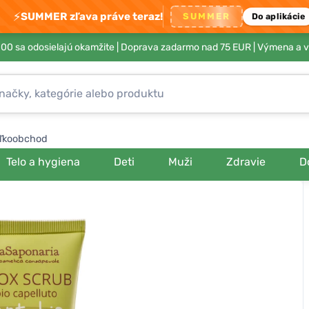
⚡
SUMMER zľava práve teraz!
SUMMER
Do aplikácie
00 sa odosielajú okamžite |
Doprava zadarmo nad 75 EUR
| Výmena a v
ľkoobchod
Telo a hygiena
Deti
Muži
Zdravie
D