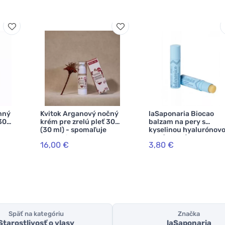
nný
Kvitok Arganový nočný
laSaponaria Biocao
30
krém pre zrelú pleť 30
balzam na pery s
(30 ml) - spomaľuje
kyselinou hyalurónov
starnutie pleti
BIO (5,7 ml)
16,00 €
3,80 €
Späť na kategóriu
Značka
Starostlivosť o vlasy
laSaponaria