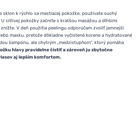
e sklon k rýchlo sa mastiacej pokožke, používate suchý
. U citlivej pokožky začnite s kratšou masážou a dlhšími
 znížte. V deň použitia peelingu odporúčam zvoliť jemnejší
alebo masku, pretože dôkladne vyčistené korene a hydratované
hradou šampónu, ale chytrým „medzistupňom", ktorý pomáha
žku hlavy pravidelne čistiť a zároveň ju zbytočne
lasov aj lepším komfortom.