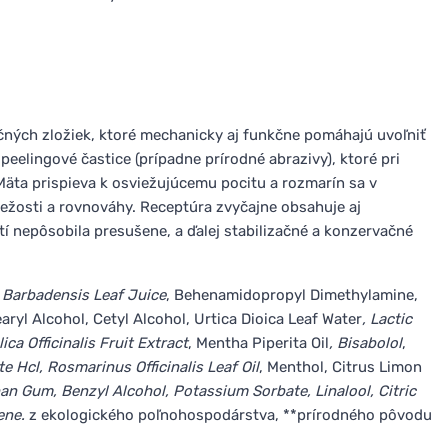
ačných zložiek, ktoré mechanicky aj funkčne pomáhajú uvoľniť
peelingové častice (prípadne prírodné abrazivy), ktoré pri
äta prispieva k osviežujúcemu pocitu a rozmarín sa v
ežosti a rovnováhy. Receptúra zvyčajne obsahuje aj
í nepôsobila presušene, a ďalej stabilizačné a konzervačné
e Barbadensis Leaf Juice
, Behenamidopropyl Dimethylamine,
aryl Alcohol, Cetyl Alcohol, Urtica Dioica Leaf Water
, Lactic
ca Officinalis Fruit Extract
, Mentha Piperita Oil
, Bisabolol
,
e Hcl, Rosmarinus Officinalis Leaf Oil
, Menthol, Citrus Limon
n Gum, Benzyl Alcohol, Potassium Sorbate, Linalool, Citric
nene.
z ekologického poľnohospodárstva, **prírodného pôvodu