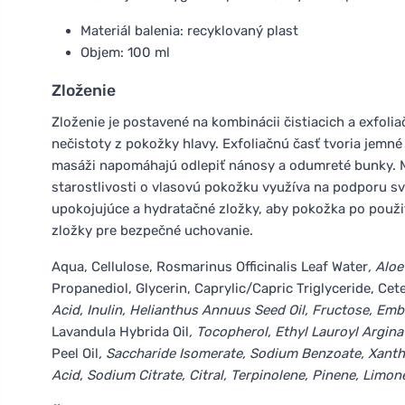
Materiál balenia: recyklovaný plast
Objem: 100 ml
Zloženie
Zloženie je postavené na kombinácii čistiacich a exfoli
nečistoty z pokožky hlavy. Exfoliačnú časť tvoria jemné 
masáži napomáhajú odlepiť nánosy a odumreté bunky. M
starostlivosti o vlasovú pokožku využíva na podporu sv
upokojujúce a hydratačné zložky, aby pokožka po použit
zložky pre bezpečné uchovanie.
Aqua, Cellulose, Rosmarinus Officinalis Leaf Water
, Alo
Propanediol, Glycerin, Caprylic/Capric Triglyceride, Cete
Acid, Inulin, Helianthus Annuus Seed Oil, Fructose, Embli
Lavandula Hybrida Oil
, Tocopherol, Ethyl Lauroyl Arginat
Peel Oil
, Saccharide Isomerate, Sodium Benzoate, Xantha
Acid, Sodium Citrate, Citral, Terpinolene, Pinene, Limo