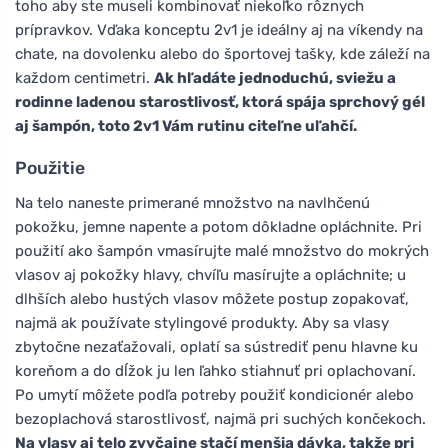
toho aby ste museli kombinovať niekoľko rôznych
prípravkov. Vďaka konceptu 2v1 je ideálny aj na víkendy na
chate, na dovolenku alebo do športovej tašky, kde záleží na
každom centimetri.
Ak hľadáte jednoduchú, sviežu a
rodinne ladenou starostlivosť, ktorá spája sprchový gél
aj šampón, toto 2v1 Vám rutinu citeľne uľahčí.
Použitie
Na telo naneste primerané množstvo na navlhčenú
pokožku, jemne napente a potom dôkladne opláchnite. Pri
použití ako šampón vmasírujte malé množstvo do mokrých
vlasov aj pokožky hlavy, chvíľu masírujte a opláchnite; u
dlhších alebo hustých vlasov môžete postup zopakovať,
najmä ak používate stylingové produkty. Aby sa vlasy
zbytočne nezaťažovali, oplatí sa sústrediť penu hlavne ku
koreňom a do dĺžok ju len ľahko stiahnuť pri oplachovaní.
Po umytí môžete podľa potreby použiť kondicionér alebo
bezoplachová starostlivosť, najmä pri suchých končekoch.
Na vlasy aj telo zvyčajne stačí menšia dávka, takže pri