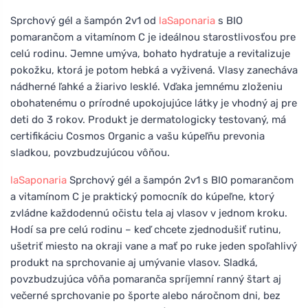
Sprchový gél a šampón 2v1 od
laSaponaria
s BIO
pomarančom a vitamínom C je ideálnou starostlivosťou pre
celú rodinu. Jemne umýva, bohato hydratuje a revitalizuje
pokožku, ktorá je potom hebká a vyživená. Vlasy zanecháva
nádherné ľahké a žiarivo lesklé. Vďaka jemnému zloženiu
obohatenému o prírodné upokojujúce látky je vhodný aj pre
deti do 3 rokov. Produkt je dermatologicky testovaný, má
certifikáciu Cosmos Organic a vašu kúpeľňu prevonia
sladkou, povzbudzujúcou vôňou.
laSaponaria
Sprchový gél a šampón 2v1 s BIO pomarančom
a vitamínom C je praktický pomocník do kúpeľne, ktorý
zvládne každodennú očistu tela aj vlasov v jednom kroku.
Hodí sa pre celú rodinu – keď chcete zjednodušiť rutinu,
ušetriť miesto na okraji vane a mať po ruke jeden spoľahlivý
produkt na sprchovanie aj umývanie vlasov. Sladká,
povzbudzujúca vôňa pomaranča spríjemní ranný štart aj
večerné sprchovanie po športe alebo náročnom dni, bez