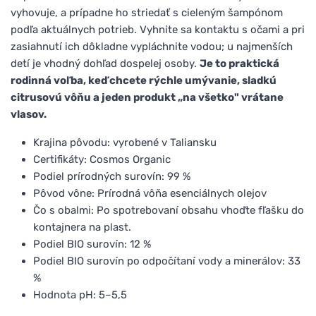
vyhovuje, a prípadne ho striedať s cieleným šampónom
podľa aktuálnych potrieb. Vyhnite sa kontaktu s očami a pri
zasiahnutí ich dôkladne vypláchnite vodou; u najmenších
detí je vhodný dohľad dospelej osoby.
Je to praktická
rodinná voľba, keď chcete rýchle umývanie, sladkú
citrusovú vôňu a jeden produkt „na všetko" vrátane
vlasov.
Krajina pôvodu: vyrobené v Taliansku
Certifikáty: Cosmos Organic
Podiel prírodných surovín: 99 %
Pôvod vône: Prírodná vôňa esenciálnych olejov
Čo s obalmi: Po spotrebovaní obsahu vhoďte fľašku do
kontajnera na plast.
Podiel BIO surovín: 12 %
Podiel BIO surovín po odpočítaní vody a minerálov: 33
%
Hodnota pH: 5–5,5