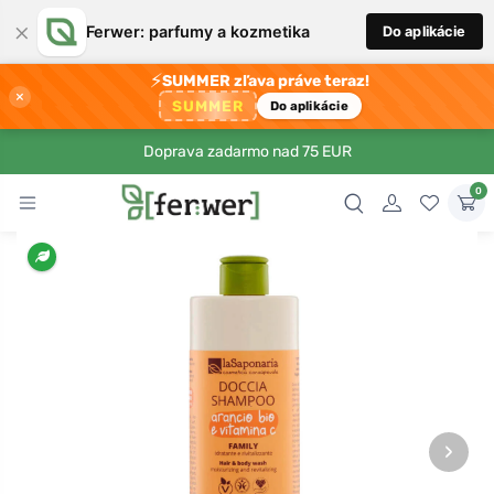
×
Ferwer: parfumy a kozmetika
Do aplikácie
⚡
SUMMER zľava práve teraz!
×
SUMMER
Do aplikácie
Doprava zadarmo nad 75 EUR
0
›