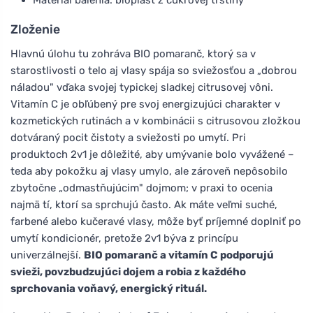
Zloženie
Hlavnú úlohu tu zohráva BIO pomaranč, ktorý sa v
starostlivosti o telo aj vlasy spája so sviežosťou a „dobrou
náladou" vďaka svojej typickej sladkej citrusovej vôni.
Vitamín C je obľúbený pre svoj energizujúci charakter v
kozmetických rutinách a v kombinácii s citrusovou zložkou
dotváraný pocit čistoty a sviežosti po umytí. Pri
produktoch 2v1 je dôležité, aby umývanie bolo vyvážené –
teda aby pokožku aj vlasy umylo, ale zároveň nepôsobilo
zbytočne „odmastňujúcim" dojmom; v praxi to ocenia
najmä tí, ktorí sa sprchujú často. Ak máte veľmi suché,
farbené alebo kučeravé vlasy, môže byť príjemné doplniť po
umytí kondicionér, pretože 2v1 býva z princípu
univerzálnejší.
BIO pomaranč a vitamín C podporujú
svieži, povzbudzujúci dojem a robia z každého
sprchovania voňavý, energický rituál.