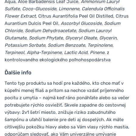
Aqua, Aloe Barbadensis Leaf Juice
, Ammonium Lauryl
Sulfate, Coco-Glucoside, Limonene, Calendula Officinalis
Flower Extract
, Citrus Aurantifolia Peel Oil Distilled, Citrus
Aurantium Dulcis Peel Oil
, Ascorbyl Glucoside, Sodium
Chloride, Sodium Dehydroacetate, Sodium Lauroyl
Glutamate, Sodium Phytate, Glyceryl Oleate, Glycerin,
Potassium Sorbate, Sodium Benzoate, Terpinolene,
Terpineol, Alpha-Terpinene, Lactic Acid, Pinene.
z
kontrolovaného ekologického poľnohospodárstva
Ďalšie info
Tento typ produktu sa hodí pre každého, kto chce mať v
kúpeľni menej fliaš a pritom sa nechce vzdať príjemného
pocitu z umytia – najmä keď ráno ponáhľate alebo sa večer
potrebujete rýchlo osviežiť. Skvele zapadne do cestovnej
výbavy: 2v1 šetrí miesto, znižuje riziko zabudnutého
šampónu a uľahčí balenie pre deti aj dospelých. Ak máte
citlivejšiu pokožku hlavy alebo sa Vám vlasy rýchlo mastia,
odporúčam sledovať, ako Vám univerzálne umývanie