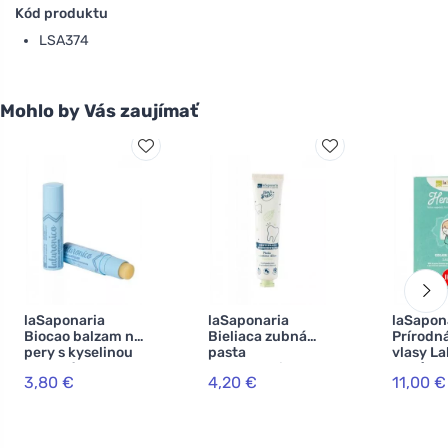
Kód produktu
LSA374
Mohlo by Vás zaujímať
laSaponaria
laSaponaria
laSapon
Biocao balzam na
Bieliaca zubná
Prírodná
pery s kyselinou
pasta
vlasy L
hyalurónovou
WonderWhite -
BIO (100
3,80 €
4,20 €
11,00 €
BIO (5,7 ml)
mäta a aktívne
lieskový
uhlie BIO (75 ml)