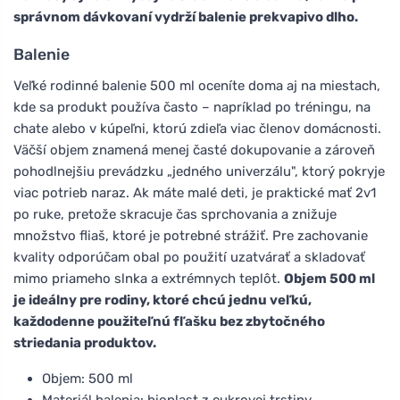
správnom dávkovaní vydrží balenie prekvapivo dlho.
Balenie
Veľké rodinné balenie 500 ml oceníte doma aj na miestach,
kde sa produkt používa často – napríklad po tréningu, na
chate alebo v kúpeľni, ktorú zdieľa viac členov domácnosti.
Väčší objem znamená menej časté dokupovanie a zároveň
pohodlnejšiu prevádzku „jedného univerzálu", ktorý pokryje
viac potrieb naraz. Ak máte malé deti, je praktické mať 2v1
po ruke, pretože skracuje čas sprchovania a znižuje
množstvo fliaš, ktoré je potrebné strážiť. Pre zachovanie
kvality odporúčam obal po použití uzatvárať a skladovať
mimo priameho slnka a extrémnych teplôt.
Objem 500 ml
je ideálny pre rodiny, ktoré chcú jednu veľkú,
každodenne použiteľnú fľašku bez zbytočného
striedania produktov.
Objem: 500 ml
Materiál balenia: bioplast z cukrovej trstiny