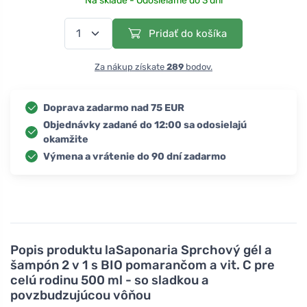
Na sklade - Odosielame do 3 dní
Pridať do košíka
Za nákup získate
289
bodov.
Doprava zadarmo nad 75 EUR
Objednávky zadané do 12:00 sa odosielajú
okamžite
Výmena a vrátenie do 90 dní zadarmo
Popis produktu
laSaponaria Sprchový gél a
šampón 2 v 1 s BIO pomarančom a vit. C pre
celú rodinu 500 ml - so sladkou a
povzbudzujúcou vôňou