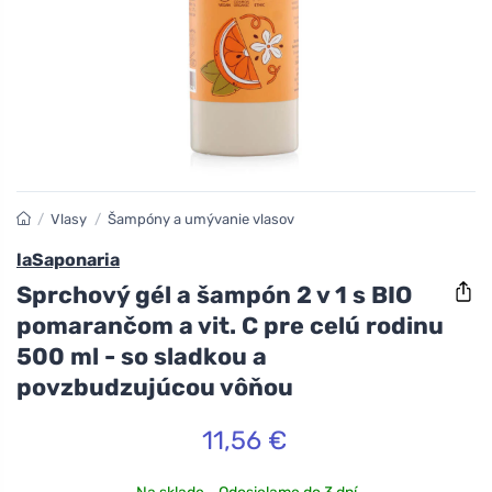
/
Vlasy
/
Šampóny a umývanie vlasov
laSaponaria
Sprchový gél a šampón 2 v 1 s BIO
pomarančom a vit. C pre celú rodinu
500 ml - so sladkou a
povzbudzujúcou vôňou
11,56 €