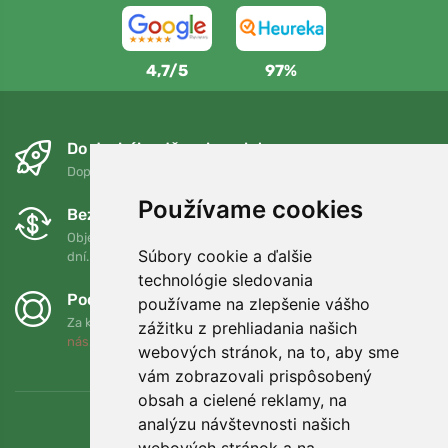
4,7/5
97%
Do druhého dňa a bezplatne
Doprava zadarmo pri objednávkach nad 75 EUR
Používame cookies
Bezplatná výmena a vrátenie tovaru
Objednávku môžete kedykoľvek vrátiť alebo vymeniť do 90
Súbory cookie a ďalšie
dní.
technológie sledovania
Podporujeme Trees.org
používame na zlepšenie vášho
Za každú objednávku zasadíme strom! Prečítajte si viac
O
zážitku z prehliadania našich
nás
.
webových stránok, na to, aby sme
vám zobrazovali prispôsobený
obsah a cielené reklamy, na
analýzu návštevnosti našich