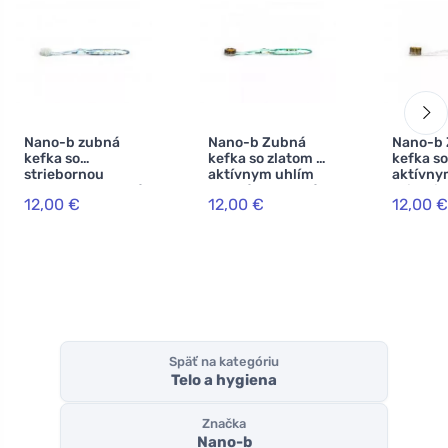
Nano-b zubná
Nano-b Zubná
Nano-b
kefka so
kefka so zlatom a
kefka so
striebornou
aktívnym uhlím
aktívny
modrou - stredná
zelená - stredná
priesvit
12,00 €
12,00 €
12,00 €
stredná
Späť na kategóriu
Telo a hygiena
Značka
Nano-b