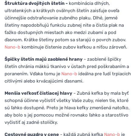
Štruktúra dvojitých štetín -
kombinácia dlhých,
ultratenkých a krátkych oválnych štetín zaisťuje oveľa
účinnejšie odstraňovanie zubného plaku. Dlhé, jemné
štetiny napodobňujú funkciu zubnej nite a čistia plak na
ťažko dostupných miestach ako medzi zubami a pod
ďasnom. Krátke štetiny potom sa starajú o povrch zubov.
Nano-b
kombinuje čistenie zubov kefkou a niťou zároveň.
Špičky štetín majú zaoblené hrany
- zaoblené špičky
štetín chránia mäkkú tkanivo v ústach pred poškrabaním a
poranením. Vďaka tomu je
Nano-b
ideálna pre ľudí trpiacich
citlivými alebo krvácajúcimi ďasnami.
Menšia veľkosť čistiacej hlavy
- Zubná kefka by mala byť
schopná účinne vyčistiť všetky Vaše zuby, nielen tie, ktoré
sú ľahko dostupné. Preto je hlava kefky zmenšená natoľko,
aby bolo s jej pomocou možné rovnako ľahko a starostlivo
vyčistiť aj zadné stoličky.
Cestovné puzdro v cene
- každá zubná kefka
Nano-b
je