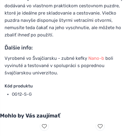
dodávaná vo vlastnom praktickom cestovnom puzdre,
ktoré je ideálne pre skladovanie a cestovanie. Viečko
puzdra navyše disponuje štyrmi vetracími otvormi,
nemusíte teda čakať na jeho vyschnutie, ale môžete ho
zbaliť ihneď po použití.
Ďalšie info:
Vyrobené vo Švajčiarsku - zubné kefky
Nano-b
boli
vyvinuté a testované v spolupráci s poprednou
švajčiarskou univerzitou.
Kód produktu
OG12-S-G
Mohlo by Vás zaujímať