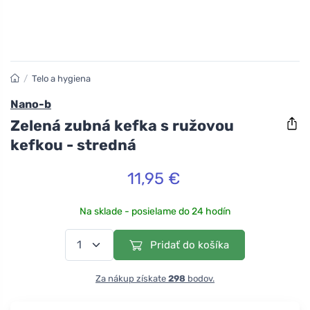
/
Telo a hygiena
Nano-b
Zelená zubná kefka s ružovou
kefkou - stredná
11,95 €
Na sklade - posielame do 24 hodín
Pridať do košíka
Za nákup získate
298
bodov.