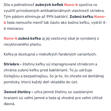
Sila a jedinečnosť
zubných kefiek
Nano-b
spočíva vo
využití prirodzených antibakteriálnych vlastností striebra.
Tým pádom eliminuje až 99% baktérií.
Zubnú kefku
Nano-
b
teda nemusíte meniť tak často ako bežnú kefku, vydrží 4-
6 mesiacov.
Nano-b
zubná kefka
aj jej cestovný obal je vyrobený z
recyklovaného plastu.
Kefka je dostupná v niekoľkých farebných variantoch.
Striebro -
štetiny kefky sú impregnované striebrom a
chránia zubnú kefku pred baktériami. To ju udržuje
čistejšou a bezpečnejšou, čo je to, čo chcete od dentálnej
pomôcky, ktorú každý deň vkladáte do úst.
Jemné štetiny -
ultra jemné štetiny so zaoblenými
hranami sú veľmi jemné a teda aj vhodné pre veľmi citlivé
ďasná.