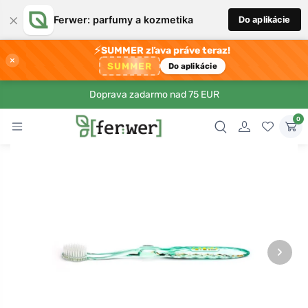
×
Ferwer: parfumy a kozmetika
Do aplikácie
⚡
SUMMER zľava práve teraz!
×
SUMMER
Do aplikácie
Doprava zadarmo nad 75 EUR
0
›