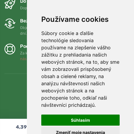
Do druhého dňa a bezplatne
Doprava zadarmo pri objednávkach nad 75 EUR
Používame cookies
Bezplatná výmena a vrátenie tovaru
Objednávku môžete kedykoľvek vrátiť alebo vymeniť do 90
Súbory cookie a ďalšie
dní.
technológie sledovania
Podporujeme Trees.org
používame na zlepšenie vášho
Za každú objednávku zasadíme strom! Prečítajte si viac
O
zážitku z prehliadania našich
nás
.
webových stránok, na to, aby sme
vám zobrazovali prispôsobený
obsah a cielené reklamy, na
analýzu návštevnosti našich
webových stránok a na
pochopenie toho, odkiaľ naši
návštevníci prichádzajú.
Súhlasím
4,39
€
Pridať do košíka
Zmeniť moje nastavenia