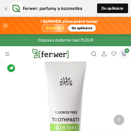
×
Ferwer: parfumy a kozmetika
Do aplikácie
⚡
SUMMER zľava práve teraz!
×
SUMMER
Do aplikácie
Doprava zadarmo nad 75 EUR
0
›