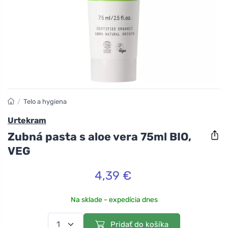
/
Telo a hygiena
Urtekram
Zubná pasta s aloe vera 75ml BIO,
VEG
4,39 €
Na sklade - expedícia dnes
Pridať do košíka