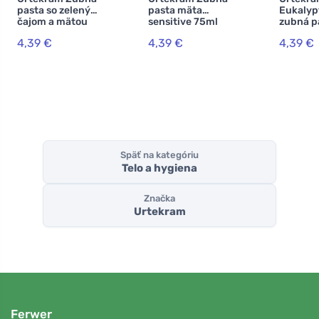
pasta so zeleným
pasta mäta
Eukalyp
čajom a mätou
sensitive 75ml
zubná p
75ml BIO, VEG
BIO, VEG
BIO, VE
4,39 €
4,39 €
4,39 €
Späť na kategóriu
Telo a hygiena
Značka
Urtekram
Ferwer