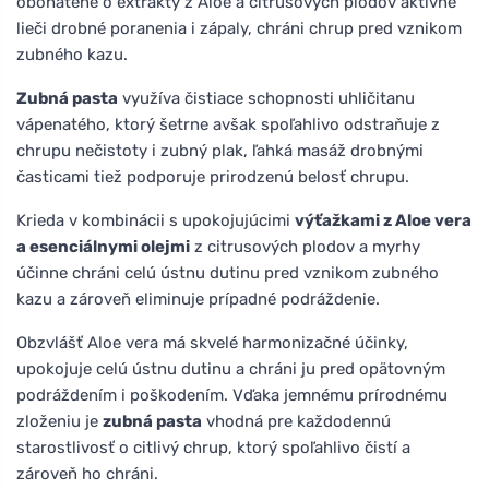
obohatené o extrakty z Aloe a citrusových plodov aktívne
lieči drobné poranenia i zápaly, chráni chrup pred vznikom
zubného kazu.
Zubná pasta
využíva čistiace schopnosti uhličitanu
vápenatého, ktorý šetrne avšak spoľahlivo odstraňuje z
chrupu nečistoty i zubný plak, ľahká masáž drobnými
časticami tiež podporuje prirodzenú belosť chrupu.
Krieda v kombinácii s upokojujúcimi
výťažkami z Aloe vera
a esenciálnymi olejmi
z citrusových plodov a myrhy
účinne chráni celú ústnu dutinu pred vznikom zubného
kazu a zároveň eliminuje prípadné podráždenie.
Obzvlášť Aloe vera má skvelé harmonizačné účinky,
upokojuje celú ústnu dutinu a chráni ju pred opätovným
podráždením i poškodením. Vďaka jemnému prírodnému
zloženiu je
zubná pasta
vhodná pre každodennú
starostlivosť o citlivý chrup, ktorý spoľahlivo čistí a
zároveň ho chráni.