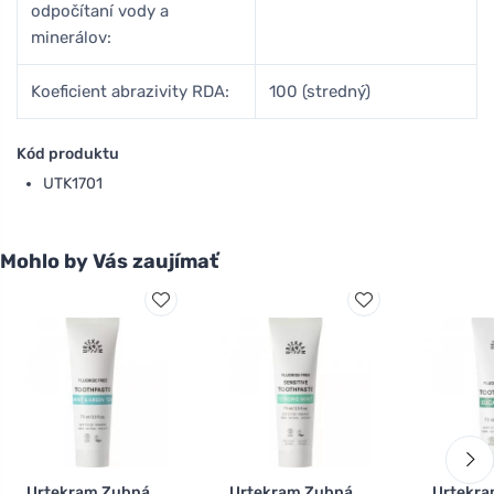
odpočítaní vody a
minerálov:
Koeficient abrazivity RDA:
100 (stredný)
Kód produktu
UTK1701
Mohlo by Vás zaujímať
Urtekram Zubná
Urtekram Zubná
Urtekr