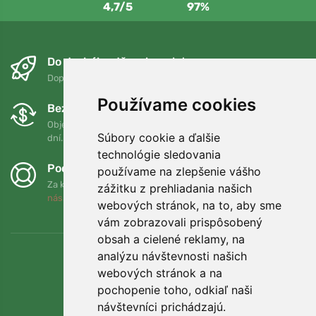
4,7/5
97%
Do druhého dňa a bezplatne
Doprava zadarmo pri objednávkach nad 75 EUR
Používame cookies
Bezplatná výmena a vrátenie tovaru
Objednávku môžete kedykoľvek vrátiť alebo vymeniť do 90
Súbory cookie a ďalšie
dní.
technológie sledovania
Podporujeme Trees.org
používame na zlepšenie vášho
Za každú objednávku zasadíme strom! Prečítajte si viac
O
zážitku z prehliadania našich
nás
.
webových stránok, na to, aby sme
vám zobrazovali prispôsobený
obsah a cielené reklamy, na
analýzu návštevnosti našich
webových stránok a na
pochopenie toho, odkiaľ naši
návštevníci prichádzajú.