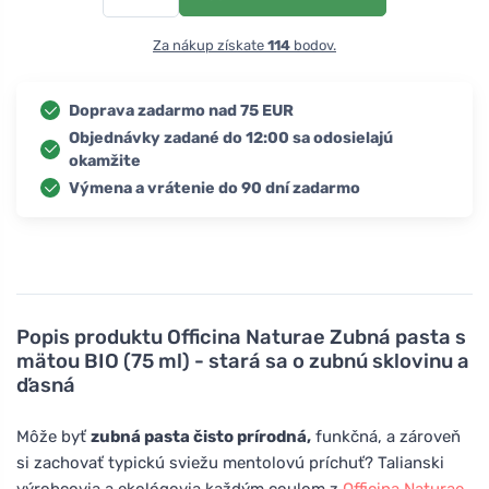
Za nákup získate
114
bodov.
Doprava zadarmo nad 75 EUR
Objednávky zadané do 12:00 sa odosielajú
okamžite
Výmena a vrátenie do 90 dní zadarmo
Popis produktu
Officina Naturae Zubná pasta s
mätou BIO (75 ml) - stará sa o zubnú sklovinu a
ďasná
Môže byť
zubná pasta čisto prírodná,
funkčná, a zároveň
si zachovať typickú sviežu mentolovú príchuť? Talianski
výrobcovia a ekológovia každým coulom z
Officina Naturae