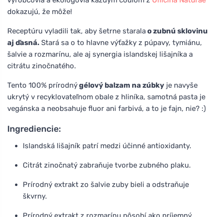
dokazujú, že môže!
Receptúru vyladili tak, aby šetrne starala
o zubnú sklovinu
aj ďasná.
Stará sa o to hlavne výťažky z púpavy, tymiánu,
šalvie a rozmarínu, ale aj synergia islandskej lišajníka a
citrátu zinočnatého.
Tento 100% prírodný
gélový balzam na zúbky
je navyše
ukrytý v recyklovateľnom obale z hliníka, samotná pasta je
vegánska a neobsahuje fluor ani farbivá, a to je fajn, nie? :)
Ingrediencie:
Islandská lišajník patrí medzi účinné antioxidanty.
Citrát zinočnatý zabraňuje tvorbe zubného plaku.
Prírodný extrakt zo šalvie zuby bieli a odstraňuje
škvrny.
Prírodný extrakt z rozmarínu pôsobí ako príjemný