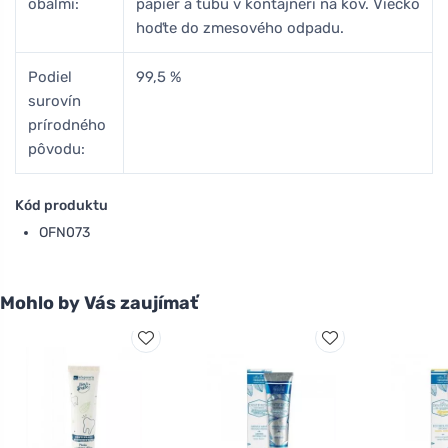
obalmi:
papier a tubu v kontajneri na kov. Viečko
hoďte do zmesového odpadu.
Podiel
99,5 %
surovín
prírodného
pôvodu:
Kód produktu
OFN073
Mohlo by Vás zaujímať