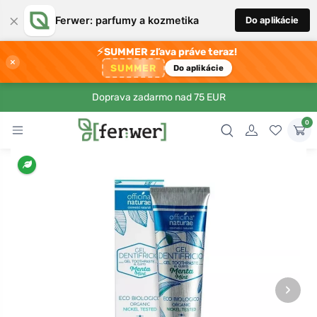
×
Ferwer: parfumy a kozmetika
Do aplikácie
⚡
SUMMER zľava práve teraz!
×
SUMMER
Do aplikácie
Doprava zadarmo nad 75 EUR
0
›