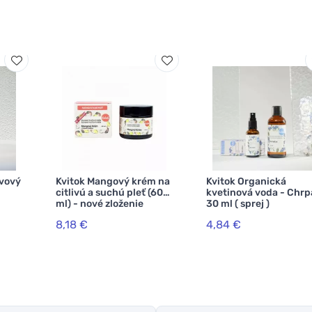
ávový
Kvitok Mangový krém na
Kvitok Organická
citlivú a suchú pleť (60
kvetinová voda - Chrp
ml) - nové zloženie
30 ml ( sprej )
8,18 €
4,84 €