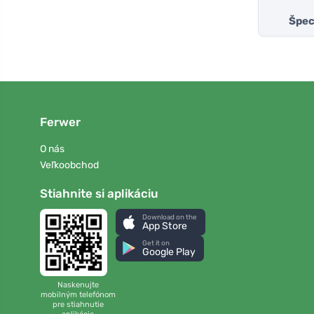
Špeci
Ferwer
O nás
Veľkoobchod
Stiahnite si aplikáciu
Download on the
App Store
Get it on
Google Play
Naskenujte
mobilným telefónom
pre stiahnutie