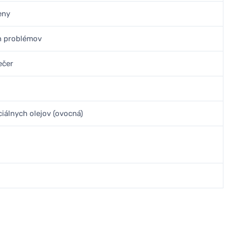
eny
ch problémov
ečer
iálnych olejov (ovocná)