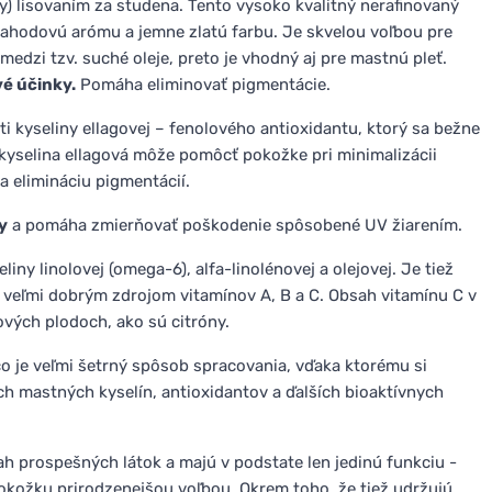
y) lisovaním za studena. Tento vysoko kvalitný nerafinovaný
jahodovú arómu a jemne zlatú farbu. Je skvelou voľbou pre
 medzi tzv. suché oleje, preto je vhodný aj pre mastnú pleť.
vé účinky.
Pomáha eliminovať pigmentácie.
i kyseliny ellagovej – fenolového antioxidantu, ktorý sa bežne
kyselina ellagová môže pomôcť pokožke pri minimalizácii
a elimináciu pigmentácií.
y
a pomáha zmierňovať poškodenie spôsobené UV žiarením.
ny linolovej (omega-6), alfa-linolénovej a olejovej. Je tiež
je veľmi dobrým zdrojom vitamínov A, B a C. Obsah vitamínu C v
ových plodoch, ako sú citróny.
čo je veľmi šetrný spôsob spracovania, vďaka ktorému si
 mastných kyselín, antioxidantov a ďalších bioaktívnych
ah prospešných látok a majú v podstate len jedinú funkciu -
 pokožku prirodzenejšou voľbou. Okrem toho, že tiež udržujú