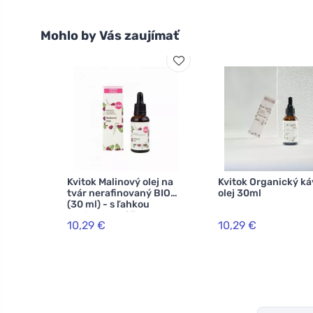
Mohlo by Vás zaujímať
Kvitok Malinový olej na
Kvitok Organický k
tvár nerafinovaný BIO
olej 30ml
(30 ml) - s ľahkou
malinovou vôňou
10,29 €
10,29 €