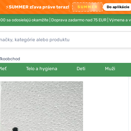
⚡
SUMMER zľava práve teraz!
SUMMER
Do aplikácie
00 sa odosielajú okamžite |
Doprava zadarmo nad 75 EUR
| Výmena a v
ľkoobchod
Pleť
Telo a hygiena
Deti
Muži