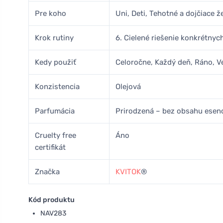
Pre koho
Uni, Deti, Tehotné a dojčiace ž
Krok rutiny
6. Cielené riešenie konkrétny
Kedy použiť
Celoročne, Každý deň, Ráno, V
Konzistencia
Olejová
Parfumácia
Prirodzená – bez obsahu esenc
Cruelty free
Áno
certifikát
Značka
KVITOK
®
Kód produktu
NAV283