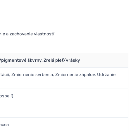
ie a zachovanie vlastností.
é/pigmentové škvrny, Zrelá pleť/vrásky
tácií, Zmiernenie svrbenia, Zmiernenie zápalov, Udržanie
ospelí)
sacea