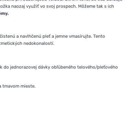
kožka naozaj využiť vo svoj prospech. Môžeme tak s ich
émy.
istenú a navlhčenú pleť a jemne vmasírujte. Tento
ozmetických nedokonalostí.
iek do jednorazovej dávky obľúbeného telového/pleťového
 a tmavom mieste.