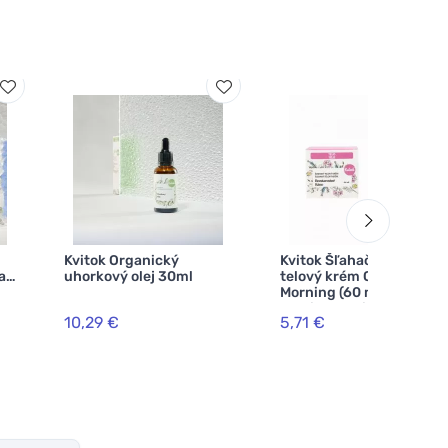
Kvitok Organický
Kvitok Šľahačkový
a
uhorkový olej 30ml
telový krém Carefree
Morning (60 ml) - s
kvetinovo-citrusovou
10,29 €
5,71 €
vôňou