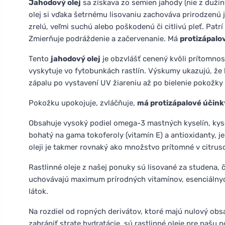
Jahodový olej
sa získava zo semien jahody (nie z dužin
olej si vďaka šetrnému lisovaniu zachováva prirodzenú 
zrelú, veľmi suchú alebo poškodenú či citlivú pleť. Patrí
Zmierňuje podráždenie a začervenanie. Má
protizápalo
Tento
jahodový olej
je obzvlášť cenený kvôli prítomnost
vyskytuje vo fytobunkách rastlín. Výskumy ukazujú, že 
zápalu po vystavení UV žiareniu až po bielenie pokožky 
Pokožku upokojuje, zvláčňuje,
má protizápalové účink
Obsahuje vysoký podiel omega-3 mastných kyselín, kyseli
bohatý na gama tokoferoly (vitamín E) a antioxidanty, 
oleji je takmer rovnaký ako množstvo prítomné v citrus
Rastlinné oleje z našej ponuky sú lisované za studena, 
uchovávajú maximum prírodných vitamínov, esenciálnych
látok.
Na rozdiel od ropných derivátov, ktoré majú nulový obs
zabrániť strate hydratácie, sú rastlinné oleje pre našu