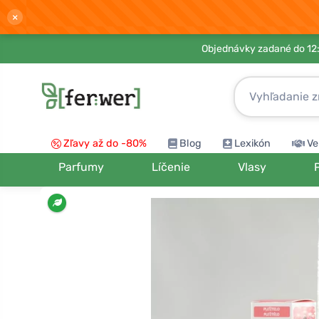
×
Objednávky zadané do 12:
Zľavy až do -80%
Blog
Lexikón
Ve
Parfumy
Líčenie
Vlasy