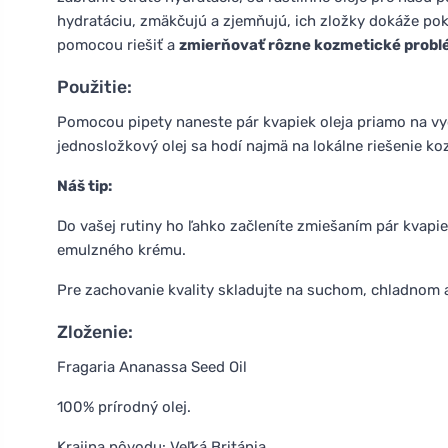
hydratáciu, zmäkčujú a zjemňujú, ich zložky dokáže po
pomocou riešiť a
zmierňovať rôzne kozmetické probl
Použitie:
Pomocou pipety naneste pár kvapiek oleja priamo na vyč
jednosložkový olej sa hodí najmä na lokálne riešenie k
Náš tip:
Do vašej rutiny ho ľahko začleníte zmiešaním pár kvap
emulzného krému.
Pre zachovanie kvality skladujte na suchom, chladnom
Zloženie:
Fragaria Ananassa Seed Oil
100% prírodný olej.
Krajina pôvodu: Veľká Británia