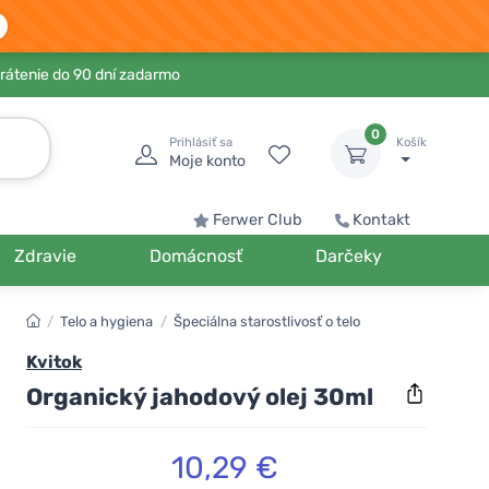
rátenie do 90 dní zadarmo
0
Prihlásiť sa
Košík
Moje konto
Ferwer Club
Kontakt
Zdravie
Domácnosť
Darčeky
/
Telo a hygiena
/
Špeciálna starostlivosť o telo
Kvitok
Organický jahodový olej 30ml
10,29 €