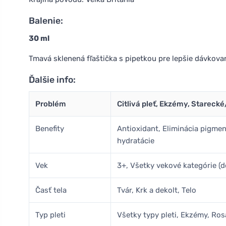
Balenie:
30 ml
Tmavá sklenená fľaštička s pipetkou pre lepšie dávkovan
Ďalšie info:
Problém
Citlivá pleť, Ekzémy, Stareck
Benefity
Antioxidant, Eliminácia pigmen
hydratácie
Vek
3+, Všetky vekové kategórie (d
Časť tela
Tvár, Krk a dekolt, Telo
Typ pleti
Všetky typy pleti, Ekzémy, Ro