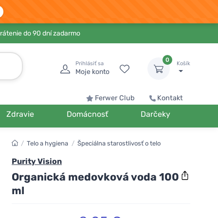
rátenie do 90 dní zadarmo
0
Prihlásiť sa
Košík
Moje konto
Ferwer Club
Kontakt
Zdravie
Domácnosť
Darčeky
/
Telo a hygiena
/
Špeciálna starostlivosť o telo
Purity Vision
Organická medovková voda 100
ml