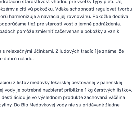
ratačnú starostlivosť vhodnú pre všetky typy pleti. Jej
 ekzémy a citlivú pokožku. Vďaka schopnosti regulovať tvorbu
torú harmonizuje a navracia jej rovnováhu. Pokožke dodáva
u odporúčame tiež pre starostlivosť o jemné podráždenia,
rípadoch pomôže zmierniť začervenanie pokožky a vznik
s relaxačnými účinkami. Z ľudových tradícií je známe, že
je dobrú náladu.
áciou z listov medovky lekárskej pestovanej v panenskej
ej vody je potrebné nazbierať približne 1 kg čerstvých lístkov.
 destiláciou je vo výslednom produkte zachovaná väčšina
 byliny. Do Bio Medovkovej vody nie sú pridávané žiadne