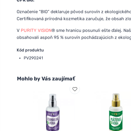
CPK bio:
Označenie “BIO” deklaruje pôvod surovín z ekologickéh
Certifikovaná prírodná kozmetika zaručuje, že obsah zl
V
PURITY VISION
® sme hranicu posunuli ešte ďalej. Naš
obsahovali aspoň 95 % surovín pochádzajúcich z ekolo
Kód produktu
PV290241
Mohlo by Vás zaujímať