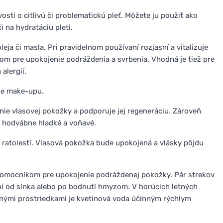
sti o citlivú či problematickú pleť. Môžete ju použiť ako
i na hydratáciu pleti.
ja či masla. Pri pravidelnom používaní rozjasní a vitalizuje
m pre upokojenie podráždenia a svrbenia. Vhodná je tiež pre
alergií.
ie make-upu.
e vlasovej pokožky a podporuje jej regeneráciu. Zároveň
sy hodvábne hladké a voňavé.
 ratolestí. Vlasová pokožka bude upokojená a vlásky pôjdu
omocníkom pre upokojenie podráždenej pokožky. Pár strekov
ení od slnka alebo po bodnutí hmyzom. V horúcich letných
vnými prostriedkami je kvetinová voda účinným rýchlym