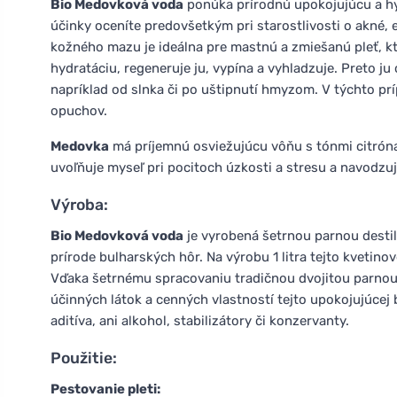
Bio Medovková voda
ponúka prírodnú upokojujúcu a hyd
účinky oceníte predovšetkým pri starostlivosti o akné,
kožného mazu je ideálna pre mastnú a zmiešanú pleť, k
hydratáciu, regeneruje ju, vypína a vyhladzuje. Preto j
napríklad od slnka či po uštipnutí hmyzom. V týchto p
opuchov.
Medovka
má príjemnú osviežujúcu vôňu s tónmi citróna 
uvoľňuje myseľ pri pocitoch úzkosti a stresu a navodzu
Výroba:
Bio Medovková voda
je vyrobená šetrnou parnou destil
prírode bulharských hôr. Na výrobu 1 litra tejto kvetinov
Vďaka šetrnému spracovaniu tradičnou dvojitou parnou
účinných látok a cenných vlastností tejto upokojujúcej
aditíva, ani alkohol, stabilizátory či konzervanty.
Použitie:
Pestovanie pleti: