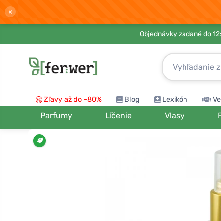
×
Objednávky zadané do 12:
Zľavy až do -80%
Blog
Lexikón
Ve
Parfumy
Líčenie
Vlasy