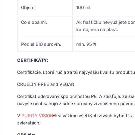
Objem:
100 ml
Čo s obalmi:
Ak fľaštičku nevyužijete dom
kontajnera na plast.
Podiel BIO surovín:
min. 95 %
CERTIFIKÁTY:
Certifikácie, ktoré ručia za tú najvyššiu kvalitu produktu
CRUELTY FREE and VEGAN
Certifikát udeľovaný spoločnosťou PETA zaisťuje, že ži
navyše neobsahujú žiadne suroviny živočíšneho pôvod
V
PURITY VISION
® si vážime všetkých živých bytostí, a
zvieratách.