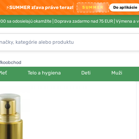
⚡
SUMMER zľava práve teraz!
SUMMER
Do aplikácie
00 sa odosielajú okamžite |
Doprava zadarmo nad 75 EUR
| Výmena a v
ľkoobchod
Pleť
Telo a hygiena
Deti
Muži