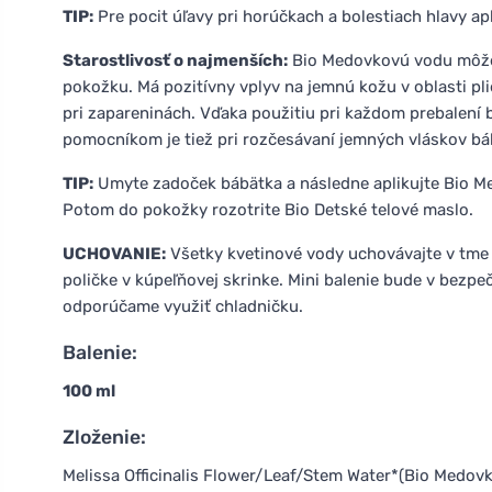
TIP:
Pre pocit úľavy pri horúčkach a bolestiach hlavy ap
Starostlivosť o najmenších:
Bio Medovkovú vodu môžete
pokožku. Má pozitívny vplyv na jemnú kožu v oblasti p
pri zapareninách. Vďaka použitiu pri každom prebalení
pomocníkom je tiež pri rozčesávaní jemných vláskov bá
TIP:
Umyte zadoček bábätka a následne aplikujte Bio M
Potom do pokožky rozotrite Bio Detské telové maslo.
UCHOVANIE:
Všetky kvetinové vody uchovávajte v tme pr
poličke v kúpeľňovej skrinke. Mini balenie bude v bezpeč
odporúčame využiť chladničku.
Balenie:
100 ml
Zloženie:
Melissa Officinalis Flower/Leaf/Stem Water*(Bio Medovk