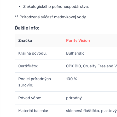
Z ekologického poľnohospodárstva.
** Prirodzená súčasť medovkovej vody.
Ďalšie info:
Značka
Purity Vision
Krajina pôvodu:
Bulharsko
Certifikáty:
CPK BIO, Cruelty Free and 
Podiel prírodných
100 %
surovín:
Pôvod vône:
prírodný
Materiál balenia:
sklenená fľaštička, plastov