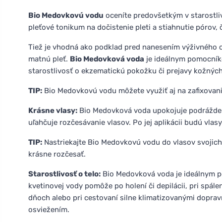
Bio Medovkovú vodu
oceníte predovšetkým v starostlivo
pleťové tonikum na dočistenie pleti a stiahnutie pórov, č
Tiež je vhodná ako podklad pred nanesením výživného ole
matnú pleť.
Bio Medovková voda
je ideálnym pomocníko
starostlivosť o ekzematickú pokožku či prejavy kožných 
TIP:
Bio Medovkovú vodu môžete využiť aj na zafixovan
Krásne vlasy:
Bio Medovková voda upokojuje podráždeni
uľahčuje rozčesávanie vlasov. Po jej aplikácii budú vla
TIP:
Nastriekajte Bio Medovkovú vodu do vlasov svojich
krásne rozčesať.
Starostlivosť o telo:
Bio Medovková voda je ideálnym p
kvetinovej vody pomôže po holení či depilácii, pri spál
dňoch alebo pri cestovaní silne klimatizovanými dopra
osviežením.