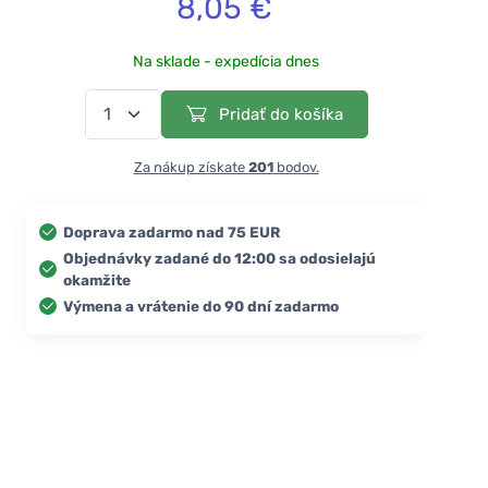
8,05 €
Na sklade - expedícia dnes
Pridať do košíka
Za nákup získate
201
bodov.
Doprava zadarmo nad 75 EUR
Objednávky zadané do 12:00 sa odosielajú
okamžite
Výmena a vrátenie do 90 dní zadarmo