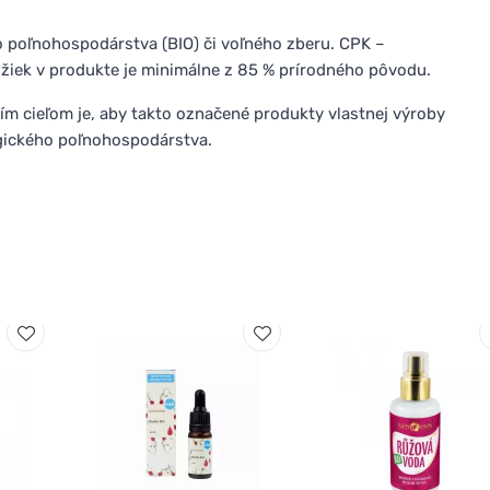
o poľnohospodárstva (BIO) či voľného zberu. CPK –
ožiek v produkte je minimálne z 85 % prírodného pôvodu.
ím cieľom je, aby takto označené produkty vlastnej výroby
gického poľnohospodárstva.