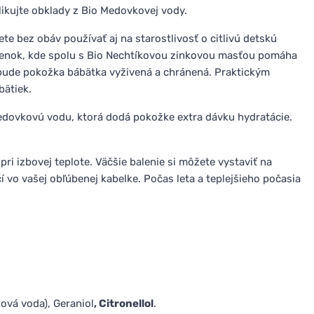
likujte obklady z Bio Medovkovej vody.
 bez obáv používať aj na starostlivosť o citlivú detskú
lienok, kde spolu s Bio Nechtíkovou zinkovou masťou pomáha
 bude pokožka bábätka vyživená a chránená. Praktickým
bätiek.
edovkovú vodu, ktorá dodá pokožke extra dávku hydratácie.
i izbovej teplote. Väčšie balenie si môžete vystaviť na
í vo vašej obľúbenej kabelke. Počas leta a teplejšieho počasia
ová voda), Geraniol
, Citronellol
.