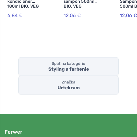
kondicionér
šampón 500ml
Šampón 
180ml BIO, VEG
BIO, VEG
500ml B
6,84 €
12,06 €
12,06 €
Späť na kategóriu
Styling a farbenie
Značka
Urtekram
Ferwer