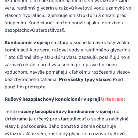
vzduchom. Zloženie bohaté na množstvo výťažkov z Aloe
vera, rastlinný glycerín a ružovú kvetovú vodu uzamyká vo
vlasoch hydratáciu, zjemňuje ich štruktúru a chráni pred
štiepením. Kondicionér možno použiť aj ako intenzívnu
bezoplachovú starostlivosť.
Kondicionér v spreji
sa stará o suché lámavé vlasy vďaka
kombinácii Aloe vera, ružovej vody a rastlinného glycerínu.
Tieto účinné látky štruktúru vlasu zacelujú, posilňujú ho a
zároveň chránia pred vysušením pri úprave horúcim
vzduchom, navyše pomáhajú k ľahkému rozčesaniu vlasov
bez zbytočného ťahania.
Pre všetky typy vlasov.
Pred
použitím pretrepte.
Ružový bezoplachový kondicionér v spreji
Urtekram
:
Tento
ružový bezoplachový kondicionér v spreji
od
Urtekramu je určený pre starostlivosť o suché a náchylné
vlasy k poškodeniu. Jeho bohaté zloženie obsahuje
výťažky z Aloe vera, rastlinný glycerín a ružovú kvetovú