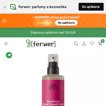
×
Ferwer: parfumy a kozmetika
Do aplikácie
⚡
SUMMER zľava práve teraz!
×
SUMMER
Do aplikácie
Doprava zadarmo nad 75 EUR
0