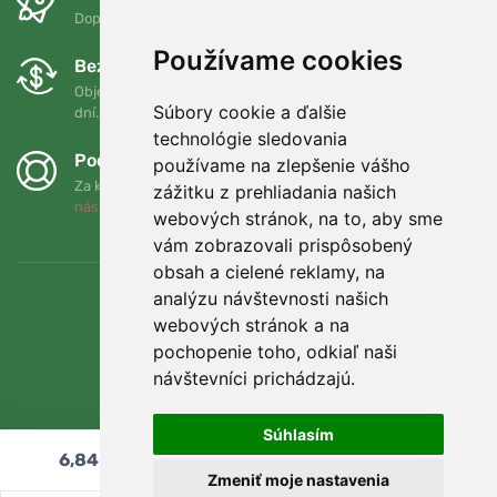
Doprava zadarmo pri objednávkach nad 75 EUR
Používame cookies
Bezplatná výmena a vrátenie tovaru
Objednávku môžete kedykoľvek vrátiť alebo vymeniť do 90
Súbory cookie a ďalšie
dní.
technológie sledovania
Podporujeme Trees.org
používame na zlepšenie vášho
Za každú objednávku zasadíme strom! Prečítajte si viac
O
zážitku z prehliadania našich
nás
.
webových stránok, na to, aby sme
vám zobrazovali prispôsobený
obsah a cielené reklamy, na
analýzu návštevnosti našich
webových stránok a na
pochopenie toho, odkiaľ naši
návštevníci prichádzajú.
Súhlasím
6,84
€
Pridať do košíka
Zmeniť moje nastavenia