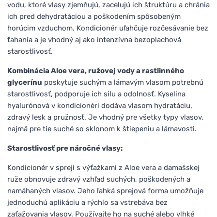
vodu, ktoré vlasy zjemňujú, zacelujú ich štruktúru a chránia
ich pred dehydratáciou a poškodením spôsobeným
horúcim vzduchom. Kondicionér uľahčuje rozčesávanie bez
ťahania a je vhodný aj ako intenzívna bezoplachová
starostlivosť.
Kombinácia Aloe vera, ružovej vody a rastlinného
glycerínu
poskytuje suchým a lámavým vlasom potrebnú
starostlivosť, podporuje ich silu a odolnosť. Kyselina
hyalurónová v kondicionéri dodáva vlasom hydratáciu,
zdravý lesk a pružnosť. Je vhodný pre všetky typy vlasov,
najmä pre tie suché so sklonom k štiepeniu a lámavosti.
Starostlivosť pre náročné vlasy:
Kondicionér v spreji s výťažkami z Aloe vera a damašskej
ruže obnovuje zdravý vzhľad suchých, poškodených a
namáhaných vlasov. Jeho ľahká sprejová forma umožňuje
jednoduchú aplikáciu a rýchlo sa vstrebáva bez
zaťažovania vlasov. Používajte ho na suché alebo vlhké