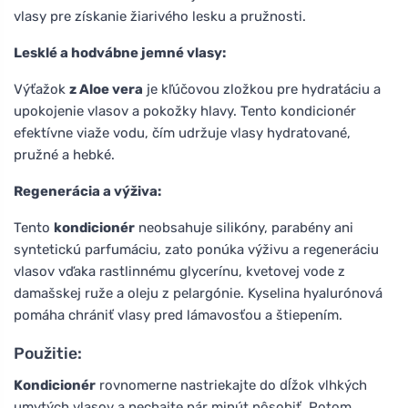
vlasy pre získanie žiarivého lesku a pružnosti.
Lesklé a hodvábne jemné vlasy:
Výťažok
z Aloe vera
je kľúčovou zložkou pre hydratáciu a
upokojenie vlasov a pokožky hlavy. Tento kondicionér
efektívne viaže vodu, čím udržuje vlasy hydratované,
pružné a hebké.
Regenerácia a výživa:
Tento
kondicionér
neobsahuje silikóny, parabény ani
syntetickú parfumáciu, zato ponúka výživu a regeneráciu
vlasov vďaka rastlinnému glycerínu, kvetovej vode z
damašskej ruže a oleju z pelargónie. Kyselina hyalurónová
pomáha chrániť vlasy pred lámavosťou a štiepením.
Použitie:
Kondicionér
rovnomerne nastriekajte do dĺžok vlhkých
umytých vlasov a nechajte pár minút pôsobiť. Potom