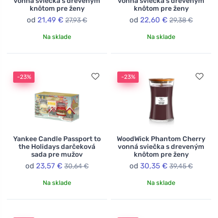
vonná sviečka s dreveným
vonná sviečka s dreveným
knôtom pre ženy
knôtom pre ženy
od
21,49 €
od
22,60 €
27,93 €
29,38 €
Na sklade
Na sklade
-23%
-23%
Yankee Candle Passport to
WoodWick Phantom Cherry
the Holidays darčeková
vonná sviečka s dreveným
sada pre mužov
knôtom pre ženy
od
23,57 €
od
30,35 €
30,64 €
39,45 €
Na sklade
Na sklade