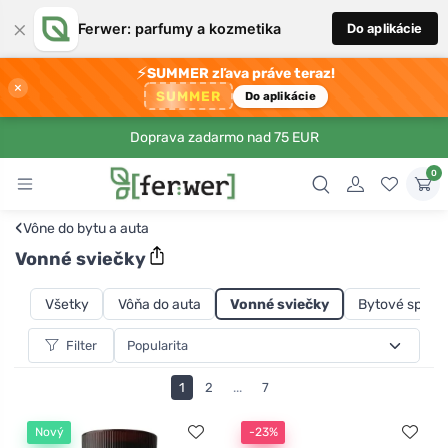
×
Ferwer: parfumy a kozmetika
Do aplikácie
⚡
SUMMER zľava práve teraz!
×
SUMMER
Do aplikácie
Doprava zadarmo nad 75 EUR
0
‹
Vône do bytu a auta
Vonné sviečky
Všetky
Vôňa do auta
Vonné sviečky
Bytové spreje
Filter
1
2
...
7
Nový
-23%