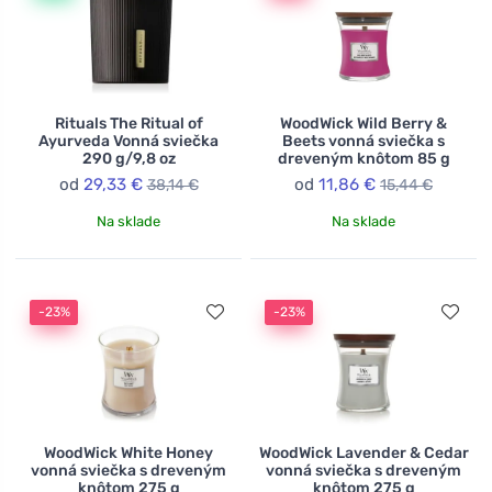
Rituals The Ritual of
WoodWick Wild Berry &
Ayurveda Vonná sviečka
Beets vonná sviečka s
290 g/9,8 oz
dreveným knôtom 85 g
od
29,33 €
od
11,86 €
38,14 €
15,44 €
Na sklade
Na sklade
-23%
-23%
WoodWick White Honey
WoodWick Lavender & Cedar
vonná sviečka s dreveným
vonná sviečka s dreveným
knôtom 275 g
knôtom 275 g