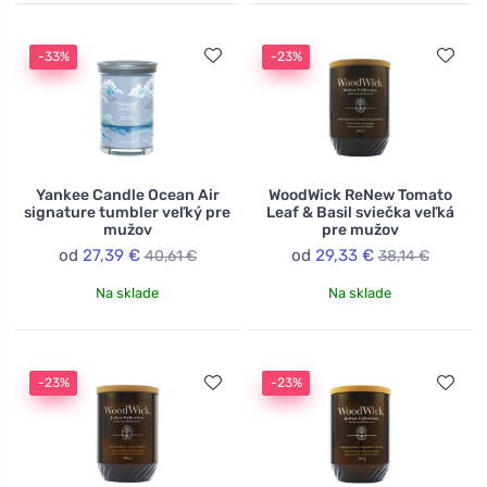
-33%
-23%
Yankee Candle Ocean Air
WoodWick ReNew Tomato
signature tumbler veľký pre
Leaf & Basil sviečka veľká
mužov
pre mužov
od
27,39 €
od
29,33 €
40,61 €
38,14 €
Na sklade
Na sklade
-23%
-23%