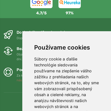
4,7/5
97%
Do druhého dňa a bezplatne
Doprava zadarmo pri objednávkach nad 75 EUR
Používame cookies
Bezplatná výmena a vrátenie tovaru
Objednávku môžete kedykoľvek vrátiť alebo vymeniť do 90
Súbory cookie a ďalšie
dní.
technológie sledovania
Podporujeme Trees.org
používame na zlepšenie vášho
Za každú objednávku zasadíme strom! Prečítajte si viac
O
zážitku z prehliadania našich
nás
.
webových stránok, na to, aby sme
vám zobrazovali prispôsobený
obsah a cielené reklamy, na
analýzu návštevnosti našich
webových stránok a na