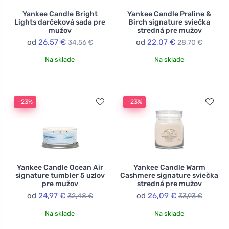
Yankee Candle Bright
Yankee Candle Praline &
Lights darčeková sada pre
Birch signature sviečka
mužov
stredná pre mužov
od
26,57 €
od
22,07 €
34,56 €
28,70 €
Na sklade
Na sklade
-23%
-23%
Yankee Candle Ocean Air
Yankee Candle Warm
signature tumbler 5 uzlov
Cashmere signature sviečka
pre mužov
stredná pre mužov
od
24,97 €
od
26,09 €
32,48 €
33,93 €
Na sklade
Na sklade