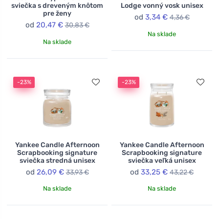
sviečka s dreveným knôtom
Lodge vonný vosk unisex
pre ženy
od
3,34 €
4,36 €
od
20,47 €
30,83 €
Na sklade
Na sklade
-23%
-23%
Yankee Candle Afternoon
Yankee Candle Afternoon
Scrapbooking signature
Scrapbooking signature
sviečka stredná unisex
sviečka veľká unisex
od
26,09 €
od
33,25 €
33,93 €
43,22 €
Na sklade
Na sklade