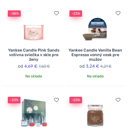
-38%
-23%
Yankee Candle Pink Sands
Yankee Candle Vanilla Bean
votívna sviečka v skle pre
Espresso vonný vosk pre
ženy
mužov
od
4,69 €
od
3,24 €
7,60 €
4,21 €
Na sklade
Na sklade
-23%
-23%