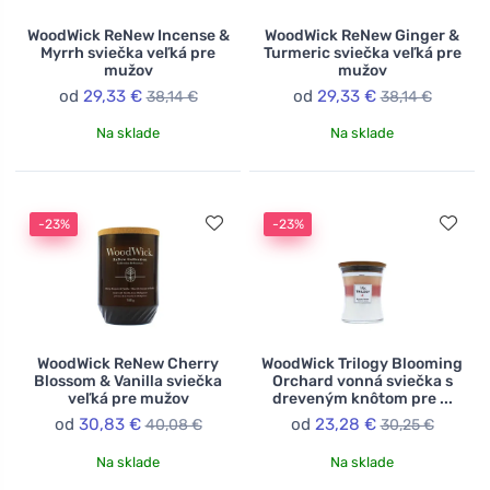
WoodWick ReNew Incense &
WoodWick ReNew Ginger &
Myrrh sviečka veľká pre
Turmeric sviečka veľká pre
mužov
mužov
od
29,33 €
od
29,33 €
38,14 €
38,14 €
Na sklade
Na sklade
-23%
-23%
WoodWick ReNew Cherry
WoodWick Trilogy Blooming
Blossom & Vanilla sviečka
Orchard vonná sviečka s
veľká pre mužov
dreveným knôtom pre ...
od
30,83 €
od
23,28 €
40,08 €
30,25 €
Na sklade
Na sklade