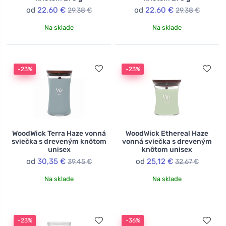
od
22,60 €
od
22,60 €
29,38 €
29,38 €
Na sklade
Na sklade
-23%
-23%
WoodWick Terra Haze vonná
WoodWick Ethereal Haze
sviečka s dreveným knôtom
vonná sviečka s dreveným
unisex
knôtom unisex
od
30,35 €
od
25,12 €
39,45 €
32,67 €
Na sklade
Na sklade
-23%
-36%