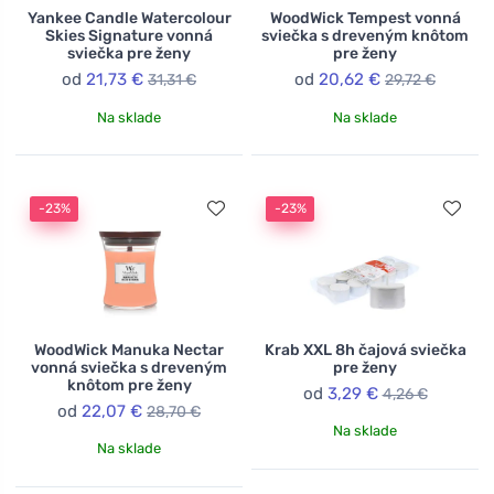
Yankee Candle Watercolour
WoodWick Tempest vonná
Skies Signature vonná
sviečka s dreveným knôtom
sviečka pre ženy
pre ženy
od
21,73 €
od
20,62 €
31,31 €
29,72 €
Na sklade
Na sklade
-23%
-23%
WoodWick Manuka Nectar
Krab XXL 8h čajová sviečka
vonná sviečka s dreveným
pre ženy
knôtom pre ženy
od
3,29 €
4,26 €
od
22,07 €
28,70 €
Na sklade
Na sklade