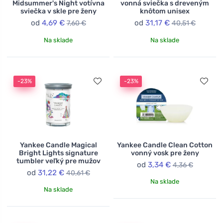
Midsummer's Night votívna
vonná sviečka s dreveným
sviečka v skle pre ženy
knôtom unisex
od
4,69 €
od
31,17 €
7,60 €
40,51 €
Na sklade
Na sklade
-23%
-23%
Yankee Candle Magical
Yankee Candle Clean Cotton
Bright Lights signature
vonný vosk pre ženy
tumbler veľký pre mužov
od
3,34 €
4,36 €
od
31,22 €
40,61 €
Na sklade
Na sklade