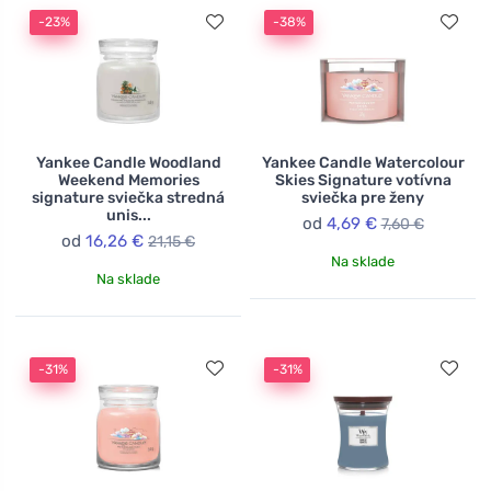
-23%
-38%
Yankee Candle Woodland
Yankee Candle Watercolour
Weekend Memories
Skies Signature votívna
signature sviečka stredná
sviečka pre ženy
unis...
od
4,69 €
7,60 €
od
16,26 €
21,15 €
Na sklade
Na sklade
-31%
-31%