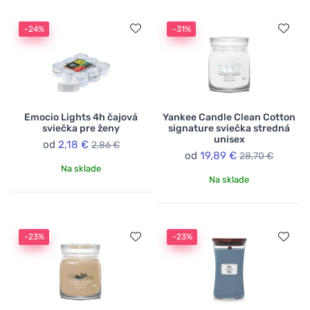
-24%
-31%
Emocio Lights 4h čajová
Yankee Candle Clean Cotton
sviečka pre ženy
signature sviečka stredná
unisex
od
2,18 €
2,86 €
od
19,89 €
28,70 €
Na sklade
Na sklade
-23%
-23%