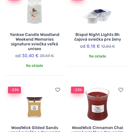
Yankee Candle Woodland
Bispol Night Lights 8h
Weekend Memories
čajová sviečka pre ženy
signature sviečka veľká
od
8,18 €
12,83 €
unisex
od
30,40 €
39,49 €
Na sklade
Na sklade
-23%
-23%
WoodWick Gilded Sands
WoodWick Cinnamon Chai