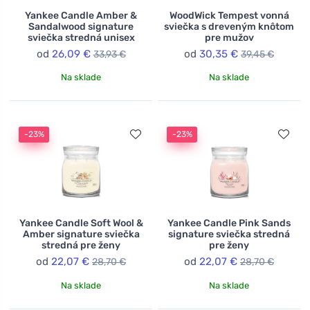
Yankee Candle Amber &
WoodWick Tempest vonná
Sandalwood signature
sviečka s dreveným knôtom
sviečka stredná unisex
pre mužov
od
26,09 €
od
30,35 €
33,93 €
39,45 €
Na sklade
Na sklade
-23%
-23%
Yankee Candle Soft Wool &
Yankee Candle Pink Sands
Amber signature sviečka
signature sviečka stredná
stredná pre ženy
pre ženy
od
22,07 €
od
22,07 €
28,70 €
28,70 €
Na sklade
Na sklade