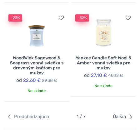
-23%
-32%
WoodWick Sagewood &
Yankee Candle Soft Wool &
Seagrass vonná sviečka s
Amber vonná sviečka pre
dreveným knôtom pre
mužov
mužov
od
27,10 €
40,12 €
od
22,60 €
29,38 €
Na sklade
Na sklade
Predchádzajúca
1 / 7
Ďalšia