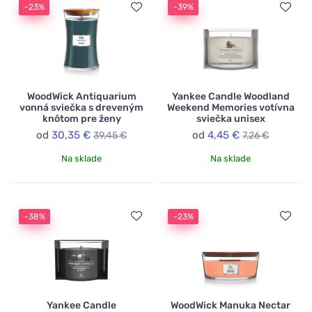
-23%
-39%
WoodWick Antiquarium
Yankee Candle Woodland
vonná sviečka s dreveným
Weekend Memories votívna
knôtom pre ženy
sviečka unisex
od
30,35 €
od
4,45 €
39,45 €
7,26 €
Na sklade
Na sklade
-38%
-23%
Yankee Candle
WoodWick Manuka Nectar