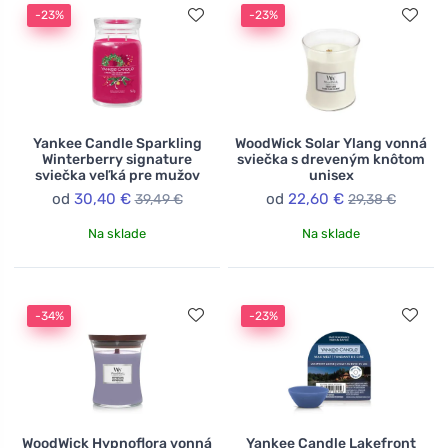
-23%
-23%
Yankee Candle Sparkling
WoodWick Solar Ylang vonná
Winterberry signature
sviečka s dreveným knôtom
sviečka veľká pre mužov
unisex
od
30,40 €
od
22,60 €
39,49 €
29,38 €
Na sklade
Na sklade
-34%
-23%
WoodWick Hypnoflora vonná
Yankee Candle Lakefront